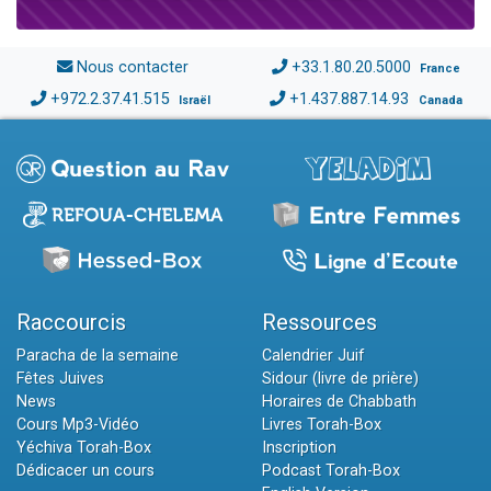
Nous contacter
+33.1.80.20.5000
France
+972.2.37.41.515
+1.437.887.14.93
Israël
Canada
Raccourcis
Ressources
Paracha de la semaine
Calendrier Juif
Fêtes Juives
Sidour (livre de prière)
News
Horaires de Chabbath
Cours Mp3-Vidéo
Livres Torah-Box
Yéchiva Torah-Box
Inscription
Dédicacer un cours
Podcast Torah-Box