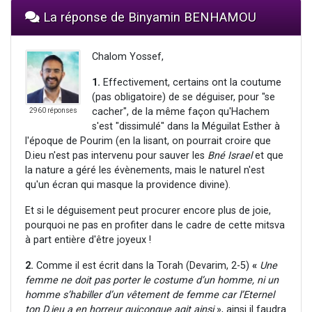
La réponse de Binyamin BENHAMOU
Chalom Yossef,
1.
Effectivement, certains ont la coutume
(pas obligatoire) de se déguiser, pour "se
cacher", de la même façon qu'Hachem
2960 réponses
s'est "dissimulé" dans la Méguilat Esther à
l'époque de Pourim (en la lisant, on pourrait croire que
D.ieu n'est pas intervenu pour sauver les
Bné Israel
et que
la nature a géré les évènements, mais le naturel n'est
qu'un écran qui masque la providence divine).
Et si le déguisement peut procurer encore plus de joie,
pourquoi ne pas en profiter dans le cadre de cette mitsva
à part entière d'être joyeux !
2.
Comme il est écrit dans la Torah (Devarim, 2-5)
«
Une
femme ne doit pas porter le costume d’un homme, ni un
homme s’habiller d’un vêtement de femme car l’Eternel
ton D.ieu a en horreur quiconque agit ainsi
», ainsi il faudra