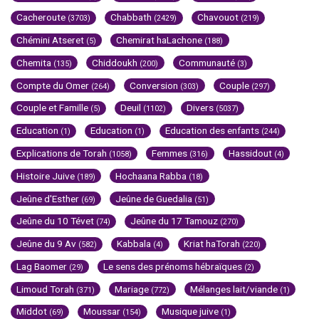
Cacheroute
Chabbath
Chavouot
(3703)
(2429)
(219)
Chémini Atseret
Chemirat haLachone
(5)
(188)
Chemita
Chiddoukh
Communauté
(135)
(200)
(3)
Compte du Omer
Conversion
Couple
(264)
(303)
(297)
Couple et Famille
Deuil
Divers
(5)
(1102)
(5037)
Education
Education
Education des enfants
(1)
(1)
(244)
Explications de Torah
Femmes
Hassidout
(1058)
(316)
(4)
Histoire Juive
Hochaana Rabba
(189)
(18)
Jeûne d'Esther
Jeûne de Guedalia
(69)
(51)
Jeûne du 10 Tévet
Jeûne du 17 Tamouz
(74)
(270)
Jeûne du 9 Av
Kabbala
Kriat haTorah
(582)
(4)
(220)
Lag Baomer
Le sens des prénoms hébraïques
(29)
(2)
Limoud Torah
Mariage
Mélanges lait/viande
(371)
(772)
(1)
Middot
Moussar
Musique juive
(69)
(154)
(1)