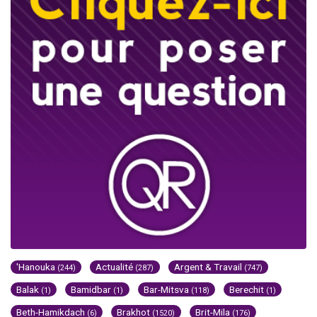
'Hanouka
Actualité
Argent & Travail
(244)
(287)
(747)
Balak
Bamidbar
Bar-Mitsva
Berechit
(1)
(1)
(118)
(1)
Beth-Hamikdach
Brakhot
Brit-Mila
(6)
(1520)
(176)