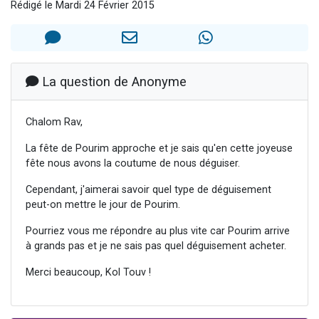
Rédigé le Mardi 24 Février 2015
13 personnes viennent de demander une bénédiction
30 personnes viennent de faire un don pour Sauvez la jambe de Yohan
Il reste 49 places pour étudier en groupe sur Zoom
12 nouvelles musiques dans Torah-Box Music
La question de Anonyme
29 personnes viennent de demander une bénédiction
Chalom Rav,
La fête de Pourim approche et je sais qu'en cette joyeuse
fête nous avons la coutume de nous déguiser.
Cependant, j'aimerai savoir quel type de déguisement
peut-on mettre le jour de Pourim.
Pourriez vous me répondre au plus vite car Pourim arrive
à grands pas et je ne sais pas quel déguisement acheter.
Merci beaucoup, Kol Touv !