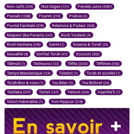
Non-Juifs
Nos Sages
Pensée Juive
(249)
(131)
(3087)
Pessah
Pourim
Prières
(1508)
(274)
(3)
Pureté Familiale
Relations & Pudeur
(578)
(528)
Respect des Parents
Roch 'Hodech
(247)
(4)
Roch Hachana
Santé
Science & Torah
(296)
(1)
(33)
Sexualité
Sim'hat Torah
Souccot
(8)
(47)
(502)
Talmud
Techouva
Téfila
Téfilines
(1)
(122)
(2230)
(356)
Temps Messianique
Toledot
Torah et société
(124)
(1)
(1)
Torah-Box & vous
Tou Béav
Tou Bichvat
(1)
(3)
(24)
Tsédaka
Tsitsit
Tsniout
Vayichla'h
(397)
(167)
(634)
(1)
Vézot Haberakha
Yom Kippour
(1)
(318)