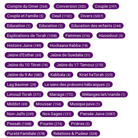
Compte du Omer
Conversion
Couple
(264)
(303)
(297)
Couple et Famille
Deuil
Divers
(5)
(1102)
(5037)
Education
Education
Education des enfants
(1)
(1)
(244)
Explications de Torah
Femmes
Hassidout
(1058)
(316)
(4)
Histoire Juive
Hochaana Rabba
(189)
(18)
Jeûne d'Esther
Jeûne de Guedalia
(69)
(51)
Jeûne du 10 Tévet
Jeûne du 17 Tamouz
(74)
(270)
Jeûne du 9 Av
Kabbala
Kriat haTorah
(582)
(4)
(220)
Lag Baomer
Le sens des prénoms hébraïques
(29)
(2)
Limoud Torah
Mariage
Mélanges lait/viande
(371)
(772)
(1)
Middot
Moussar
Musique juive
(69)
(154)
(1)
Non-Juifs
Nos Sages
Pensée Juive
(249)
(131)
(3087)
Pessah
Pourim
Prières
(1508)
(274)
(3)
Pureté Familiale
Relations & Pudeur
(578)
(528)