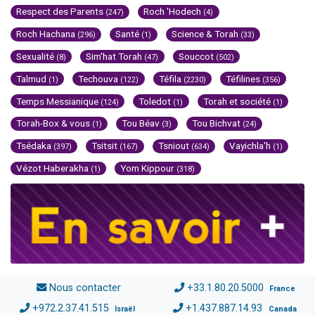
Respect des Parents
Roch 'Hodech
(247)
(4)
Roch Hachana
Santé
Science & Torah
(296)
(1)
(33)
Sexualité
Sim'hat Torah
Souccot
(8)
(47)
(502)
Talmud
Techouva
Téfila
Téfilines
(1)
(122)
(2230)
(356)
Temps Messianique
Toledot
Torah et société
(124)
(1)
(1)
Torah-Box & vous
Tou Béav
Tou Bichvat
(1)
(3)
(24)
Tsédaka
Tsitsit
Tsniout
Vayichla'h
(397)
(167)
(634)
(1)
Vézot Haberakha
Yom Kippour
(1)
(318)
Nous contacter
+33.1.80.20.5000
France
+972.2.37.41.515
+1.437.887.14.93
Israël
Canada