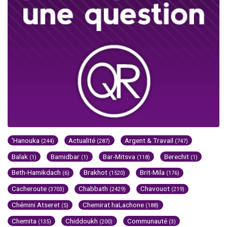
'Hanouka
Actualité
Argent & Travail
(244)
(287)
(747)
Balak
Bamidbar
Bar-Mitsva
Berechit
(1)
(1)
(118)
(1)
Beth-Hamikdach
Brakhot
Brit-Mila
(6)
(1520)
(176)
Cacheroute
Chabbath
Chavouot
(3703)
(2429)
(219)
Chémini Atseret
Chemirat haLachone
(5)
(188)
Chemita
Chiddoukh
Communauté
(135)
(200)
(3)