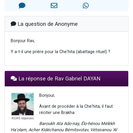
4 personnes viennent de nous rejoindre sur WhatsApp
3 personnes viennent de nous rejoindre sur WhatsApp
3 personnes viennent de faire un don pour 5 jours de vacances aux Orphelins
La question de Anonyme
Odaya vient de donner son Maasser
2 personnes viennent de faire un don pour Tsédaka : pauvres d'Israel
Bonjour Rav,
Y a-t-il une prière pour la Che'hita (abattage rituel) ?
La réponse de Rav Gabriel DAYAN
Bonjour,
Avant de procéder à la Che'hita, il faut
réciter une Brakha :
45345 réponses
Baroukh Ata Ado-nay, Élo-hénou Mélèkh
Ha'olam, Acher Kidéchanou Bémitsvotav, Vétsivanou 'Al