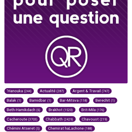
'Hanouka
Actualité
Argent & Travail
(244)
(287)
(747)
Balak
Bamidbar
Bar-Mitsva
Berechit
(1)
(1)
(118)
(1)
Beth-Hamikdach
Brakhot
Brit-Mila
(6)
(1520)
(176)
Cacheroute
Chabbath
Chavouot
(3703)
(2429)
(219)
Chémini Atseret
Chemirat haLachone
(5)
(188)