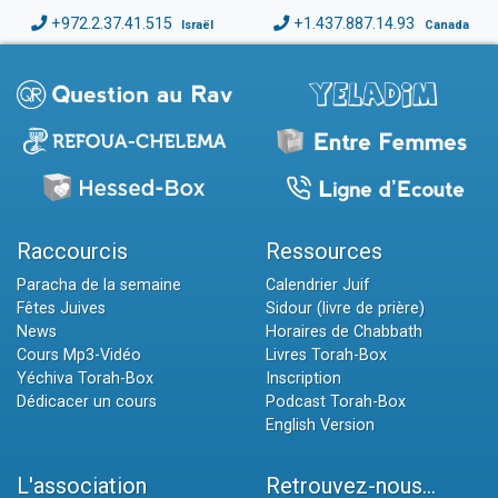
+972.2.37.41.515
+1.437.887.14.93
Israël
Canada
Raccourcis
Ressources
Paracha de la semaine
Calendrier Juif
Fêtes Juives
Sidour (livre de prière)
News
Horaires de Chabbath
Cours Mp3-Vidéo
Livres Torah-Box
Yéchiva Torah-Box
Inscription
Dédicacer un cours
Podcast Torah-Box
English Version
L'association
Retrouvez-nous...