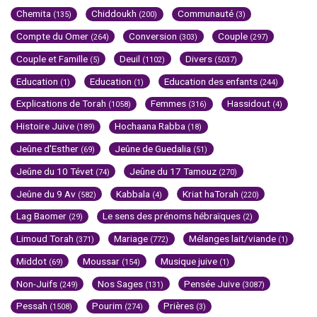
Chemita
Chiddoukh
Communauté
(135)
(200)
(3)
Compte du Omer
Conversion
Couple
(264)
(303)
(297)
Couple et Famille
Deuil
Divers
(5)
(1102)
(5037)
Education
Education
Education des enfants
(1)
(1)
(244)
Explications de Torah
Femmes
Hassidout
(1058)
(316)
(4)
Histoire Juive
Hochaana Rabba
(189)
(18)
Jeûne d'Esther
Jeûne de Guedalia
(69)
(51)
Jeûne du 10 Tévet
Jeûne du 17 Tamouz
(74)
(270)
Jeûne du 9 Av
Kabbala
Kriat haTorah
(582)
(4)
(220)
Lag Baomer
Le sens des prénoms hébraïques
(29)
(2)
Limoud Torah
Mariage
Mélanges lait/viande
(371)
(772)
(1)
Middot
Moussar
Musique juive
(69)
(154)
(1)
Non-Juifs
Nos Sages
Pensée Juive
(249)
(131)
(3087)
Pessah
Pourim
Prières
(1508)
(274)
(3)