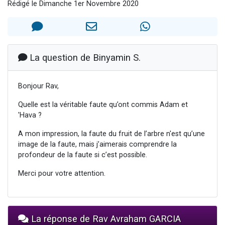
Rédigé le Dimanche 1er Novembre 2020
4 personnes viennent de nous rejoindre sur WhatsApp
3 personnes viennent de nous rejoindre sur WhatsApp
3 personnes viennent de faire un don pour 5 jours de vacances aux Orphelins
Odaya vient de donner son Maasser
La question de Binyamin S.
2 personnes viennent de faire un don pour Tsédaka : pauvres d'Israel
Bonjour Rav,
Quelle est la véritable faute qu’ont commis Adam et
'Hava ?
A mon impression, la faute du fruit de l’arbre n'est qu’une
image de la faute, mais j’aimerais comprendre la
profondeur de la faute si c’est possible.
Merci pour votre attention.
La réponse de Rav Avraham GARCIA