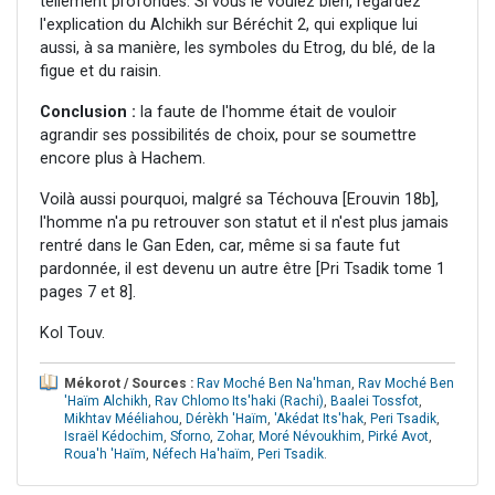
tellement profondes. Si vous le voulez bien, regardez
l'explication du Alchikh sur Béréchit 2, qui explique lui
aussi, à sa manière, les symboles du Etrog, du blé, de la
figue et du raisin.
Conclusion :
la faute de l'homme était de vouloir
agrandir ses possibilités de choix, pour se soumettre
encore plus à Hachem.
Voilà aussi pourquoi, malgré sa Téchouva [Erouvin 18b],
l'homme n'a pu retrouver son statut et il n'est plus jamais
rentré dans le Gan Eden, car, même si sa faute fut
pardonnée, il est devenu un autre être [Pri Tsadik tome 1
pages 7 et 8].
Kol Touv.
Mékorot / Sources :
Rav Moché Ben Na'hman
,
Rav Moché Ben
'Haïm Alchikh
,
Rav Chlomo Its'haki (Rachi)
,
Baalei Tossfot
,
Mikhtav Mééliahou
,
Dérèkh 'Haïm
,
'Akédat Its'hak
,
Peri Tsadik
,
Israël Kédochim
,
Sforno
,
Zohar
,
Moré Névoukhim
,
Pirké Avot
,
Roua'h 'Haïm
,
Néfech Ha'haïm
,
Peri Tsadik
.