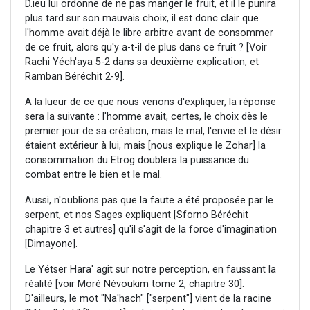
D.ieu lui ordonne de ne pas manger le fruit, et il le punira
plus tard sur son mauvais choix, il est donc clair que
l'homme avait déjà le libre arbitre avant de consommer
de ce fruit, alors qu'y a-t-il de plus dans ce fruit ? [Voir
Rachi Yéch'aya 5-2 dans sa deuxième explication, et
Ramban Béréchit 2-9].
A la lueur de ce que nous venons d'expliquer, la réponse
sera la suivante : l'homme avait, certes, le choix dès le
premier jour de sa création, mais le mal, l'envie et le désir
étaient extérieur à lui, mais [nous explique le Zohar] la
consommation du Etrog doublera la puissance du
combat entre le bien et le mal.
Aussi, n'oublions pas que la faute a été proposée par le
serpent, et nos Sages expliquent [Sforno Béréchit
chapitre 3 et autres] qu'il s'agit de la force d'imagination
[Dimayone].
Le Yétser Hara' agit sur notre perception, en faussant la
réalité [voir Moré Névoukim tome 2, chapitre 30].
D'ailleurs, le mot "Na'hach" ["serpent"] vient de la racine