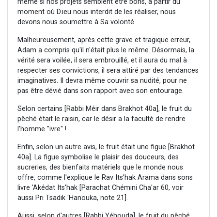
même si nos projets semblent être bons, à partir du
moment où D.ieu nous interdit de les réaliser, nous
devons nous soumettre à Sa volonté.
Malheureusement, après cette grave et tragique erreur,
Adam a compris qu'il n'était plus le même. Désormais, la
vérité sera voilée, il sera embrouillé, et il aura du mal à
respecter ses convictions, il sera attiré par des tendances
imaginatives. Il devra même couvrir sa nudité, pour ne
pas être dévié dans son rapport avec son entourage.
Selon certains [Rabbi Méir dans Brakhot 40a], le fruit du
pêché était le raisin, car le désir a la faculté de rendre
l'homme "ivre" !
Enfin, selon un autre avis, le fruit était une figue [Brakhot
40a]. La figue symbolise le plaisir des douceurs, des
sucreries, des bienfaits matériels que le monde nous
offre, comme l'explique le Rav Its'hak Arama dans sons
livre 'Akédat Its'hak [Parachat Chémini Cha'ar 60, voir
aussi Pri Tsadik 'Hanouka, note 21].
Aussi, selon d'autres [Rabbi Yéhouda], le fruit du pêché