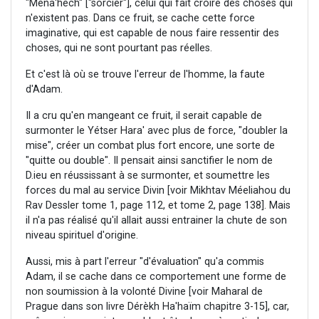
"Ména'hèch" ["sorcier"], celui qui fait croire des choses qui
n'existent pas. Dans ce fruit, se cache cette force
imaginative, qui est capable de nous faire ressentir des
choses, qui ne sont pourtant pas réelles.
Et c'est là où se trouve l'erreur de l'homme, la faute
d'Adam.
Il a cru qu'en mangeant ce fruit, il serait capable de
surmonter le Yétser Hara' avec plus de force, "doubler la
mise", créer un combat plus fort encore, une sorte de
"quitte ou double". Il pensait ainsi sanctifier le nom de
D.ieu en réussissant à se surmonter, et soumettre les
forces du mal au service Divin [voir Mikhtav Méeliahou du
Rav Dessler tome 1, page 112, et tome 2, page 138]. Mais
il n'a pas réalisé qu'il allait aussi entrainer la chute de son
niveau spirituel d'origine.
Aussi, mis à part l'erreur "d'évaluation" qu'a commis
Adam, il se cache dans ce comportement une forme de
non soumission à la volonté Divine [voir Maharal de
Prague dans son livre Dérèkh Ha'haïm chapitre 3-15], car,