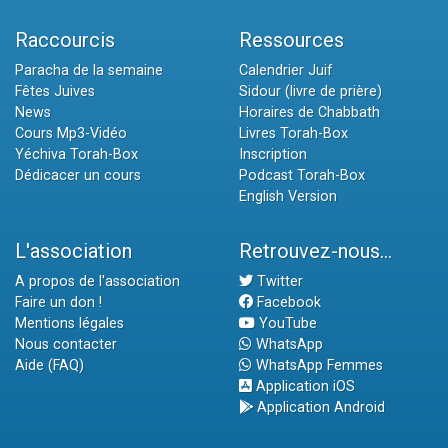
Raccourcis
Ressources
Paracha de la semaine
Calendrier Juif
Fêtes Juives
Sidour (livre de prière)
News
Horaires de Chabbath
Cours Mp3-Vidéo
Livres Torah-Box
Yéchiva Torah-Box
Inscription
Dédicacer un cours
Podcast Torah-Box
English Version
L'association
Retrouvez-nous...
A propos de l'association
Twitter
Faire un don !
Facebook
Mentions légales
YouTube
Nous contacter
WhatsApp
Aide (FAQ)
WhatsApp Femmes
Application iOS
Application Android