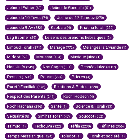
Jeûne d'Esther
Jeûne de Guedalia
(69)
(51)
Jeûne du 10 Tévet
Jeûne du 17 Tamouz
(74)
(270)
Jeûne du 9 Av
Kabbala
Kriat haTorah
(582)
(4)
(220)
Lag Baomer
Le sens des prénoms hébraïques
(29)
(2)
Limoud Torah
Mariage
Mélanges lait/viande
(371)
(772)
(1)
Middot
Moussar
Musique juive
(69)
(154)
(1)
Non-Juifs
Nos Sages
Pensée Juive
(249)
(131)
(3087)
Pessah
Pourim
Prières
(1508)
(274)
(3)
Pureté Familiale
Relations & Pudeur
(578)
(528)
Respect des Parents
Roch 'Hodech
(247)
(4)
Roch Hachana
Santé
Science & Torah
(296)
(1)
(33)
Sexualité
Sim'hat Torah
Souccot
(8)
(47)
(502)
Talmud
Techouva
Téfila
Téfilines
(1)
(122)
(2230)
(356)
Temps Messianique
Toledot
Torah et société
(124)
(1)
(1)