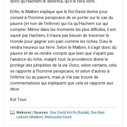
donc qu’Hachem le délivrera, qu’il le fera vivre...
Enfin, le Malbim explique que le Roi David donne pour
conseil à l’homme perspicace de se porter sur le cas du
pauvre (et non de l’infirme) qui n’a qu’Hachem sur qui
compter. Même dans les moments les plus difficiles, il est
sauvé par Hachem, il n’aura pas besoin de traverser le
monde pour gagner son pain comme les riches, D.ieu le
rendra heureux sur terre. Selon le Malbim, il s’agit donc du
pauvre et de se rendre compte que bien que n’ayant pas
l’aisance du riche, malgrè tout, la providence divine le
protège des péripéties de la vie. Donc, selon certains, cela
se rapporte à l’homme perspicace, et selon d’autres à
l’infirme ou au pauvre, mais je n’ai pas trouvé de
commentateurs qui expliquent que cela se rapporte aux
deux.
Kol Touv.
Mékorot / Sources :
Rav David Kim’hi (Radak)
,
Rav Meïr
Leibush (Malbim)
,
Metsoudot David
.