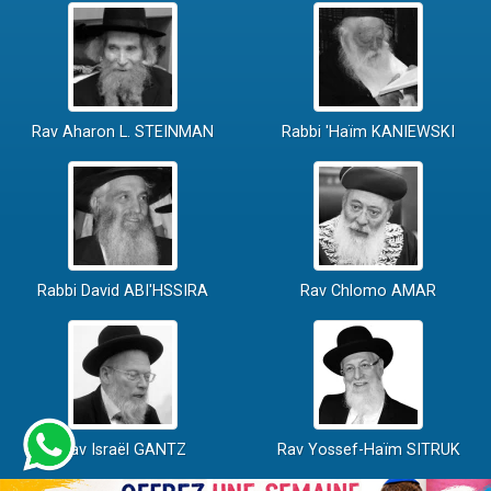
Rav Aharon L. STEINMAN
Rabbi 'Haïm KANIEWSKI
Rabbi David ABI'HSSIRA
Rav Chlomo AMAR
Rav Israël GANTZ
Rav Yossef-Haïm SITRUK