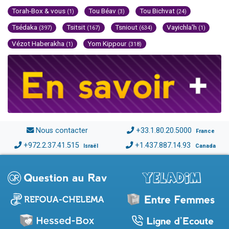
Torah-Box & vous
Tou Béav
Tou Bichvat
(1)
(3)
(24)
Tsédaka
Tsitsit
Tsniout
Vayichla'h
(397)
(167)
(634)
(1)
Vézot Haberakha
Yom Kippour
(1)
(318)
Nous contacter
+33.1.80.20.5000
France
+972.2.37.41.515
+1.437.887.14.93
Israël
Canada