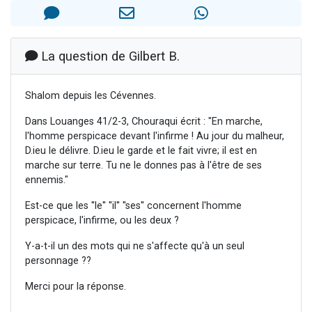
Il reste 49 places pour étudier en groupe sur Zoom
Eva vient de donner son Maasser
4 personnes viennent de nous rejoindre sur WhatsApp
La question de Gilbert B.
3 personnes viennent de nous rejoindre sur WhatsApp
3 personnes viennent de faire un don pour Événements Torah-Box
Shalom depuis les Cévennes.
Dans Louanges 41/2-3, Chouraqui écrit : "En marche,
l'homme perspicace devant l'infirme ! Au jour du malheur,
D.ieu le délivre. D.ieu le garde et le fait vivre; il est en
marche sur terre. Tu ne le donnes pas à l'être de ses
ennemis."
Est-ce que les ''le'' ''il'' ''ses'' concernent l'homme
perspicace, l'infirme, ou les deux ?
Y-a-t-il un des mots qui ne s'affecte qu'à un seul
personnage ??
Merci pour la réponse.