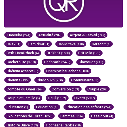
'Hanouka
Actualité
Argent & Travail
(244)
(287)
(747)
Balak
Bamidbar
Bar-Mitsva
Berechit
(1)
(1)
(118)
(1)
Beth-Hamikdach
Brakhot
Brit-Mila
(6)
(1520)
(176)
Cacheroute
Chabbath
Chavouot
(3703)
(2429)
(219)
Chémini Atseret
Chemirat haLachone
(5)
(188)
Chemita
Chiddoukh
Communauté
(135)
(200)
(3)
Compte du Omer
Conversion
Couple
(264)
(303)
(297)
Couple et Famille
Deuil
Divers
(5)
(1102)
(5037)
Education
Education
Education des enfants
(1)
(1)
(244)
Explications de Torah
Femmes
Hassidout
(1058)
(316)
(4)
Histoire Juive
Hochaana Rabba
(189)
(18)