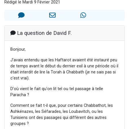
Rédigé le Mardi 9 Février 2021
11 personnes viennent de demander une bénédiction
Il reste 49 places pour étudier en groupe sur Zoom
3 personnes viennent de faire un don pour Diane, 80 ans, dans un appartement insalubre
2 personnes viennent de nous rejoindre sur WhatsApp
La question de David F.
2 personnes viennent de faire un don pour Tsédaka : pauvres d'Israel
Bonjour,
J'avais entendu que les Haftarot avaient été instauré peu
de temps avant le début du dernier exil à une période où il
était interdit de lire la Torah à Chabbath (je ne sais pas si
c'est vrai).
D'où vient le fait qu'on lit tel ou tel passage à telle
Paracha ?
Comment se fait t-il que, pour certains Chabbathot, les
Ashkénazes, les Séfarades, les Loubavitch, ou les
Tunisiens ont des passages qui diffèrent des autres
groupes ?