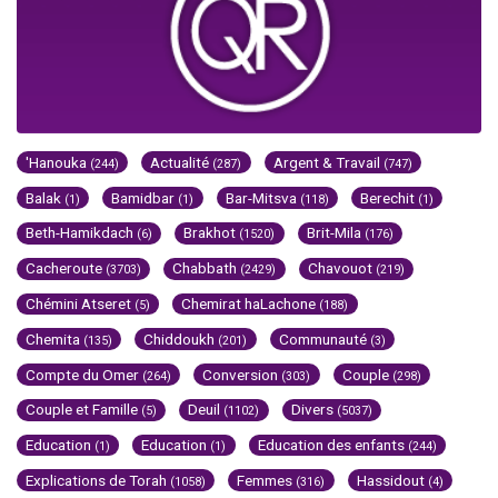
'Hanouka
Actualité
Argent & Travail
(244)
(287)
(747)
Balak
Bamidbar
Bar-Mitsva
Berechit
(1)
(1)
(118)
(1)
Beth-Hamikdach
Brakhot
Brit-Mila
(6)
(1520)
(176)
Cacheroute
Chabbath
Chavouot
(3703)
(2429)
(219)
Chémini Atseret
Chemirat haLachone
(5)
(188)
Chemita
Chiddoukh
Communauté
(135)
(201)
(3)
Compte du Omer
Conversion
Couple
(264)
(303)
(298)
Couple et Famille
Deuil
Divers
(5)
(1102)
(5037)
Education
Education
Education des enfants
(1)
(1)
(244)
Explications de Torah
Femmes
Hassidout
(1058)
(316)
(4)