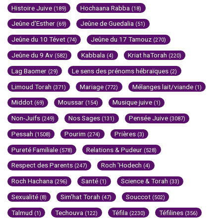
Histoire Juive
Hochaana Rabba
(189)
(18)
Jeûne d'Esther
Jeûne de Guedalia
(69)
(51)
Jeûne du 10 Tévet
Jeûne du 17 Tamouz
(74)
(270)
Jeûne du 9 Av
Kabbala
Kriat haTorah
(582)
(4)
(220)
Lag Baomer
Le sens des prénoms hébraïques
(29)
(2)
Limoud Torah
Mariage
Mélanges lait/viande
(371)
(772)
(1)
Middot
Moussar
Musique juive
(69)
(154)
(1)
Non-Juifs
Nos Sages
Pensée Juive
(249)
(131)
(3087)
Pessah
Pourim
Prières
(1508)
(274)
(3)
Pureté Familiale
Relations & Pudeur
(578)
(528)
Respect des Parents
Roch 'Hodech
(247)
(4)
Roch Hachana
Santé
Science & Torah
(296)
(1)
(33)
Sexualité
Sim'hat Torah
Souccot
(8)
(47)
(502)
Talmud
Techouva
Téfila
Téfilines
(1)
(122)
(2230)
(356)