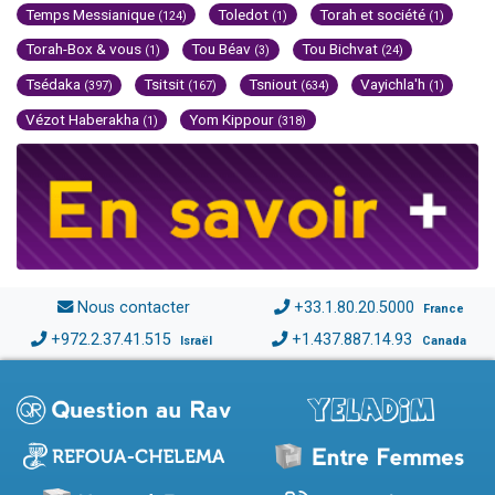
Temps Messianique
Toledot
Torah et société
(124)
(1)
(1)
Torah-Box & vous
Tou Béav
Tou Bichvat
(1)
(3)
(24)
Tsédaka
Tsitsit
Tsniout
Vayichla'h
(397)
(167)
(634)
(1)
Vézot Haberakha
Yom Kippour
(1)
(318)
Nous contacter
+33.1.80.20.5000
France
+972.2.37.41.515
+1.437.887.14.93
Israël
Canada