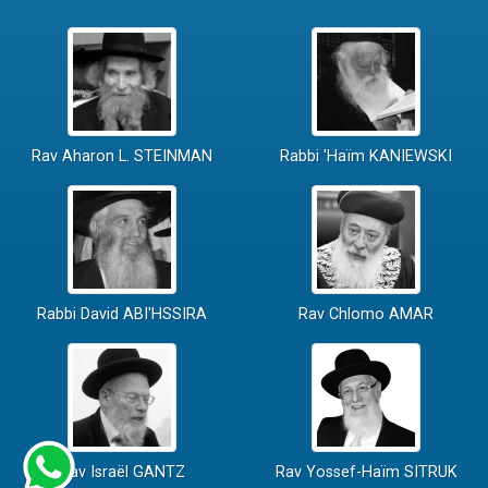
Rav Aharon L. STEINMAN
Rabbi 'Haïm KANIEWSKI
Rabbi David ABI'HSSIRA
Rav Chlomo AMAR
Rav Israël GANTZ
Rav Yossef-Haïm SITRUK