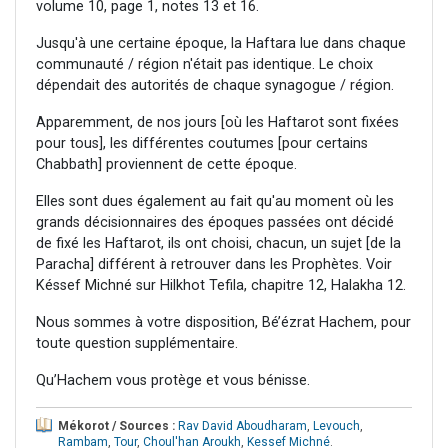
volume 10, page 1, notes 13 et 16.
Jusqu'à une certaine époque, la Haftara lue dans chaque
communauté / région n'était pas identique. Le choix
dépendait des autorités de chaque synagogue / région.
Apparemment, de nos jours [où les Haftarot sont fixées
pour tous], les différentes coutumes [pour certains
Chabbath] proviennent de cette époque.
Elles sont dues également au fait qu'au moment où les
grands décisionnaires des époques passées ont décidé
de fixé les Haftarot, ils ont choisi, chacun, un sujet [de la
Paracha] différent à retrouver dans les Prophètes. Voir
Késsef Michné sur Hilkhot Tefila, chapitre 12, Halakha 12.
Nous sommes à votre disposition, Bé’ézrat Hachem, pour
toute question supplémentaire.
Qu’Hachem vous protège et vous bénisse.
Mékorot / Sources :
Rav David Aboudharam
,
Levouch
,
Rambam
,
Tour
,
Choul'han Aroukh
,
Kessef Michné
.