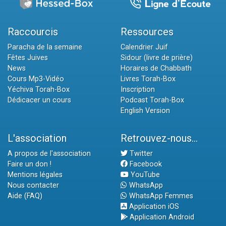
Raccourcis
Ressources
Paracha de la semaine
Calendrier Juif
Fêtes Juives
Sidour (livre de prière)
News
Horaires de Chabbath
Cours Mp3-Vidéo
Livres Torah-Box
Yéchiva Torah-Box
Inscription
Dédicacer un cours
Podcast Torah-Box
English Version
L'association
Retrouvez-nous...
A propos de l'association
Twitter
Faire un don !
Facebook
Mentions légales
YouTube
Nous contacter
WhatsApp
Aide (FAQ)
WhatsApp Femmes
Application iOS
Application Android