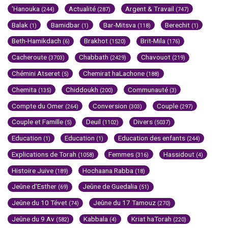
'Hanouka
Actualité
Argent & Travail
(244)
(287)
(747)
Balak
Bamidbar
Bar-Mitsva
Berechit
(1)
(1)
(118)
(1)
Beth-Hamikdach
Brakhot
Brit-Mila
(6)
(1520)
(176)
Cacheroute
Chabbath
Chavouot
(3703)
(2429)
(219)
Chémini Atseret
Chemirat haLachone
(5)
(188)
Chemita
Chiddoukh
Communauté
(135)
(200)
(3)
Compte du Omer
Conversion
Couple
(264)
(303)
(297)
Couple et Famille
Deuil
Divers
(5)
(1102)
(5037)
Education
Education
Education des enfants
(1)
(1)
(244)
Explications de Torah
Femmes
Hassidout
(1058)
(316)
(4)
Histoire Juive
Hochaana Rabba
(189)
(18)
Jeûne d'Esther
Jeûne de Guedalia
(69)
(51)
Jeûne du 10 Tévet
Jeûne du 17 Tamouz
(74)
(270)
Jeûne du 9 Av
Kabbala
Kriat haTorah
(582)
(4)
(220)