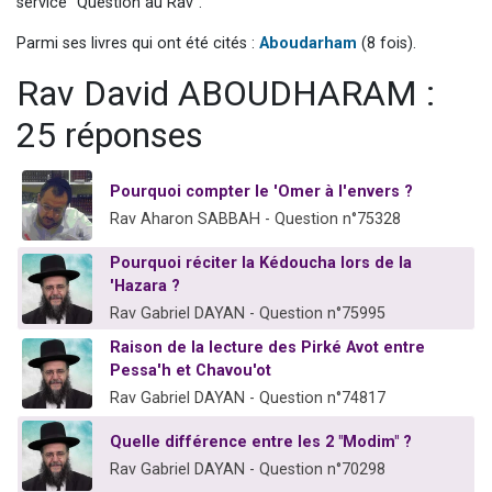
service "Question au Rav".
13 personnes viennent de demander une bénédiction
Parmi ses livres qui ont été cités :
Aboudarham
(8 fois).
30 personnes viennent de faire un don pour Sauvez la jambe de Yohan
Rav David ABOUDHARAM :
Il reste 49 places pour étudier en groupe sur Zoom
12 nouvelles musiques dans Torah-Box Music
25 réponses
29 personnes viennent de demander une bénédiction
Pourquoi compter le 'Omer à l'envers ?
Rav Aharon SABBAH - Question n°75328
Pourquoi réciter la Kédoucha lors de la
'Hazara ?
Rav Gabriel DAYAN - Question n°75995
Raison de la lecture des Pirké Avot entre
Pessa'h et Chavou'ot
Rav Gabriel DAYAN - Question n°74817
Quelle différence entre les 2 "Modim" ?
Rav Gabriel DAYAN - Question n°70298