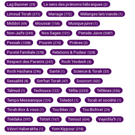
Lag Baomer
Le sens des prénoms hébraïques
(29)
(2)
Limoud Torah
Mariage
Mélanges lait/viande
(371)
(772)
(1)
Middot
Moussar
Musique juive
(69)
(154)
(1)
Non-Juifs
Nos Sages
Pensée Juive
(249)
(131)
(3087)
Pessah
Pourim
Prières
(1508)
(274)
(3)
Pureté Familiale
Relations & Pudeur
(578)
(528)
Respect des Parents
Roch 'Hodech
(247)
(4)
Roch Hachana
Santé
Science & Torah
(296)
(1)
(33)
Sexualité
Sim'hat Torah
Souccot
(8)
(47)
(502)
Talmud
Techouva
Téfila
Téfilines
(1)
(122)
(2230)
(356)
Temps Messianique
Toledot
Torah et société
(124)
(1)
(1)
Torah-Box & vous
Tou Béav
Tou Bichvat
(1)
(3)
(24)
Tsédaka
Tsitsit
Tsniout
Vayichla'h
(397)
(167)
(634)
(1)
Vézot Haberakha
Yom Kippour
(1)
(318)