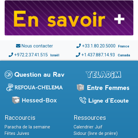
Nous contacter
+33.1.80.20.5000
France
+972.2.37.41.515
+1.437.887.14.93
Israël
Canada
Raccourcis
Ressources
Paracha de la semaine
Calendrier Juif
Fêtes Juives
Sidour (livre de prière)