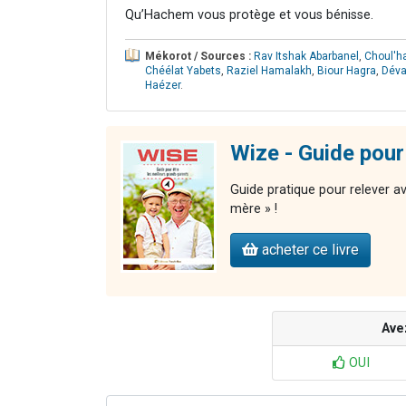
Qu’Hachem vous protège et vous bénisse.
Mékorot / Sources :
Rav Itshak Abarbanel
,
Choul'ha
Chéélat Yabets
,
Raziel Hamalakh
,
Biour Hagra
,
Déva
Haézer
.
Wize - Guide pour
Guide pratique pour relever av
mère » !
acheter ce livre
Ave
OUI