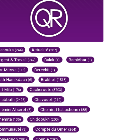
Hanouka
Actualité
(244)
(287)
rgent & Travail
Balak
Bamidbar
(747)
(1)
(1)
ar-Mitsva
Berechit
(118)
(1)
eth-Hamikdach
Brakhot
(6)
(1518)
rit-Mila
Cacheroute
(176)
(3703)
habbath
Chavouot
(2426)
(219)
hémini Atseret
Chemirat haLachone
(5)
(188)
hemita
Chiddoukh
(135)
(200)
ommunauté
Compte du Omer
(3)
(264)
onversion
Couple
(303)
(297)