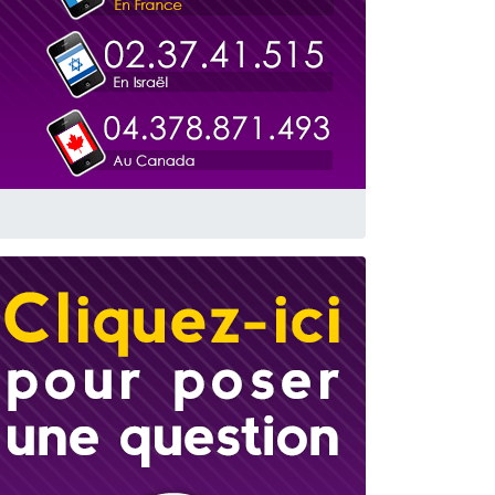
 leur maman
...
re