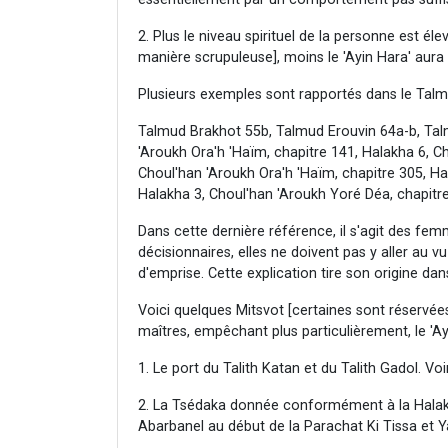
2. Plus le niveau spirituel de la personne est é
manière scrupuleuse], moins le 'Ayin Hara' aura 
Plusieurs exemples sont rapportés dans le Talmu
Talmud Brakhot 55b, Talmud Erouvin 64a-b, Tal
'Aroukh Ora'h 'Haïm, chapitre 141, Halakha 6, C
Choul'han 'Aroukh Ora'h 'Haïm, chapitre 305, Ha
Halakha 3, Choul'han 'Aroukh Yoré Déa, chapitre
Dans cette dernière référence, il s'agit des fem
décisionnaires, elles ne doivent pas y aller au vu
d'emprise. Cette explication tire son origine da
Voici quelques Mitsvot [certaines sont réservé
maîtres, empêchant plus particulièrement, le 'Ay
1. Le port du Talith Katan et du Talith Gadol. V
2. La Tsédaka donnée conformément à la Halakha
Abarbanel au début de la Parachat Ki Tissa et Y