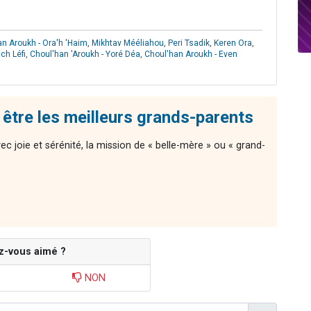
n Aroukh - Ora'h 'Haim
,
Mikhtav Mééliahou
,
Peri Tsadik
,
Keren Ora
,
ch Léfi
,
Choul'han 'Aroukh - Yoré Déa
,
Choul'han Aroukh - Even
 être les meilleurs grands-parents
ec joie et sérénité, la mission de « belle-mère » ou « grand-
z-vous aimé ?
NON