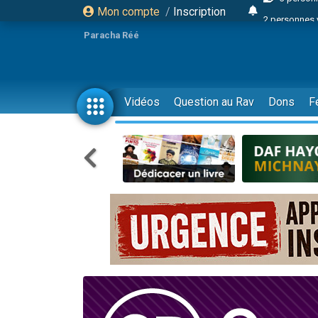
Mon compte
/
Inscription
2 personnes 
13 personnes
Paracha Réé
12 nouve
30 perso
Il reste 
Vidéos
Question au Rav
Dons
F
3 personnes 
2 personnes 
3 personnes 
2 nouvel
8 personn
Nouvelle émis
61 personnes
Il reste 
Ariel vient 
Nathaniel vi