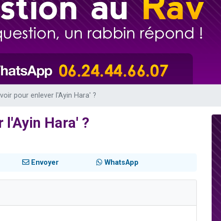
es viennent de faire un don pour 5 enfants déjà orphelins risquent de perdre
es viennent de faire un don pour Reloger Rivka, 6 enfants, victime de violences
 viennent de demander une bénédiction
49 places pour étudier en groupe sur Zoom
es viennent de faire un don pour Diane, 80 ans, dans un appartement insalub
 voir pour enlever l'Ayin Hara' ?
 l'Ayin Hara' ?
Envoyer
WhatsApp