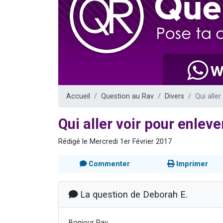
6 personn
2 personn
10 personnes
Il reste 
3 personn
Accueil
Question au Rav
Divers
Qui aller
Qui aller voir pour enlever
Rédigé le Mercredi 1er Février 2017
Commenter
Imprimer
La question de Deborah E.
Bonjour Rav,