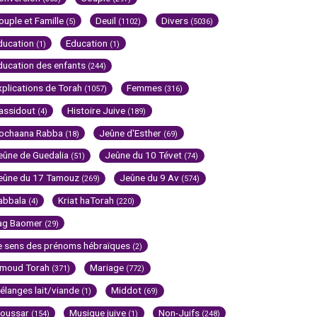
ouple et Famille
Deuil
Divers
(5)
(1102)
(5036)
ducation
Education
(1)
(1)
ducation des enfants
(244)
xplications de Torah
Femmes
(1057)
(316)
assidout
Histoire Juive
(4)
(189)
ochaana Rabba
Jeûne d'Esther
(18)
(69)
eûne de Guedalia
Jeûne du 10 Tévet
(51)
(74)
eûne du 17 Tamouz
Jeûne du 9 Av
(269)
(574)
abbala
Kriat haTorah
(4)
(220)
ag Baomer
(29)
e sens des prénoms hébraïques
(2)
imoud Torah
Mariage
(371)
(772)
élanges lait/viande
Middot
(1)
(69)
oussar
Musique juive
Non-Juifs
(154)
(1)
(248)