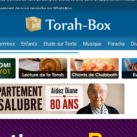
viennent de nous rejoindre sur WhatsApp
 viennent de demander une bénédiction
lles musiques dans Torah-Box Music
nnes viennent de faire un don pour Sauvez la jambe de Yohan
49 places pour étudier en groupe sur Zoom
emmes
Enfants
Etude sur Texte
Musique
Paracha
Di
viennent de nous rejoindre sur WhatsApp
viennent de nous rejoindre sur WhatsApp
viennent de nous rejoindre sur WhatsApp
les musiques dans Torah-Box Music
es viennent de faire un don pour Tsédaka : pauvres d'Israel
sion radio : Visions de grandeur n°104 : Le Chabbath et le Birkat Hamazone à 
 viennent de demander une bénédiction
49 places pour étudier en groupe sur Zoom
de donner son Maasser
ent de donner son Maasser