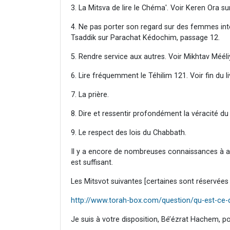
3. La Mitsva de lire le Chéma'. Voir Keren Ora s
4. Ne pas porter son regard sur des femmes int
Tsaddik sur Parachat Kédochim, passage 12.
5. Rendre service aux autres. Voir Mikhtav Méél
6. Lire fréquemment le Téhilim 121. Voir fin du 
7. La prière.
8. Dire et ressentir profondément la véracité d
9. Le respect des lois du Chabbath.
Il y a encore de nombreuses connaissances à ac
est suffisant.
Les Mitsvot suivantes [certaines sont réservées 
http://www.torah-box.com/question/qu-est-ce-q
Je suis à votre disposition, Bé’ézrat Hachem, p