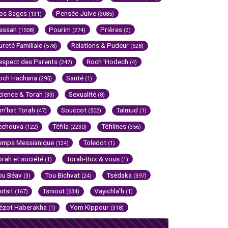
os Sages
Pensée Juive
(131)
(3085)
essah
Pourim
Prières
(1508)
(274)
(3)
ureté Familiale
Relations & Pudeur
(578)
(528)
espect des Parents
Roch 'Hodech
(247)
(4)
och Hachana
Santé
(295)
(1)
cience & Torah
Sexualité
(33)
(8)
im'hat Torah
Souccot
Talmud
(47)
(502)
(1)
echouva
Téfila
Téfilines
(122)
(2230)
(356)
emps Messianique
Toledot
(124)
(1)
orah et société
Torah-Box & vous
(1)
(1)
ou Béav
Tou Bichvat
Tsédaka
(3)
(24)
(397)
sitsit
Tsniout
Vayichla'h
(167)
(634)
(1)
ézot Haberakha
Yom Kippour
(1)
(318)