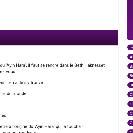
'
A
 du 'Ayin Hara', il faut se rendre dans le Beth Haknesset
B
hez vous.
B
enir en aide s'y trouve.
B
aître du monde.
C
C
C
tes :
C
re à l'origine du 'Ayin Hara' qui la touche :
C
fisamment modeste.