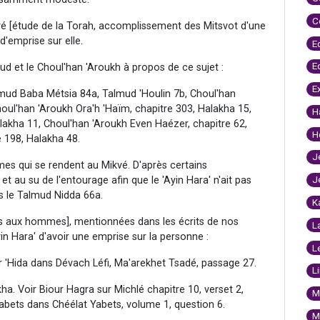
C
levé [étude de la Torah, accomplissement des Mitsvot d'une
d'emprise sur elle.
E
E
d et le Choul'han 'Aroukh à propos de ce sujet :
E
mud Baba Métsia 84a, Talmud 'Houlin 7b, Choul'han
houl'han 'Aroukh Ora'h 'Haïm, chapitre 303, Halakha 15,
H
lakha 11, Choul'han 'Aroukh Even Haézer, chapitre 62,
H
 198, Halakha 48.
J
mes qui se rendent au Mikvé. D'après certains
J
 et au su de l'entourage afin que le 'Ayin Hara' n'ait pas
ns le Talmud Nidda 66a.
K
es aux hommes], mentionnées dans les écrits de nos
L
in Hara' d'avoir une emprise sur la personne :
L
oir 'Hida dans Dévach Léfi, Ma'arekhet Tsadé, passage 27.
L
. Voir Biour Hagra sur Michlé chapitre 10, verset 2,
M
abets dans Chéélat Yabets, volume 1, question 6.
M