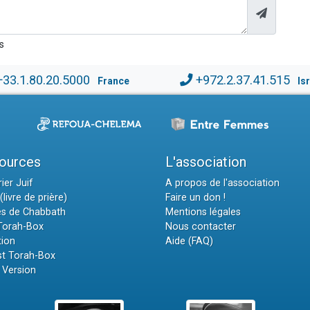
s
+33.1.80.20.5000
+972.2.37.41.515
France
Is
ources
L'association
ier Juif
A propos de l'association
(livre de prière)
Faire un don !
es de Chabbath
Mentions légales
 Torah-Box
Nous contacter
tion
Aide (FAQ)
t Torah-Box
 Version