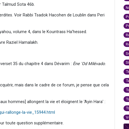
ur Talmud Sota 46b.
N
erdites. Voir Rabbi Tsadok Hacohen de Loublin dans Peri
P
P
iyahou, volume 4, dans le Kountrass Ha'hessed.
R
livre Raziel Hamalakh.
R
S
S
u verset 35 du chapitre 4 dans Dévarim :
Ène 'Od Milévado
.
T
T
quérir, mais dans le cadre de ce forum, je pense que cela
T
T
aux hommes] allongent la vie et éloignent le 'Ayin Hara' :
T
ui-rallonge-la-vie_15944.html
V
our toute question supplémentaire.