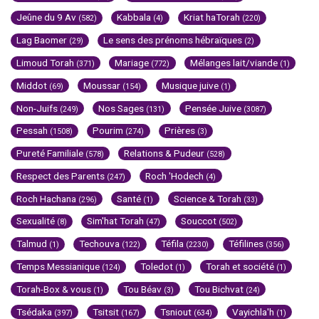
Jeûne du 9 Av
Kabbala
Kriat haTorah
(582)
(4)
(220)
Lag Baomer
Le sens des prénoms hébraïques
(29)
(2)
Limoud Torah
Mariage
Mélanges lait/viande
(371)
(772)
(1)
Middot
Moussar
Musique juive
(69)
(154)
(1)
Non-Juifs
Nos Sages
Pensée Juive
(249)
(131)
(3087)
Pessah
Pourim
Prières
(1508)
(274)
(3)
Pureté Familiale
Relations & Pudeur
(578)
(528)
Respect des Parents
Roch 'Hodech
(247)
(4)
Roch Hachana
Santé
Science & Torah
(296)
(1)
(33)
Sexualité
Sim'hat Torah
Souccot
(8)
(47)
(502)
Talmud
Techouva
Téfila
Téfilines
(1)
(122)
(2230)
(356)
Temps Messianique
Toledot
Torah et société
(124)
(1)
(1)
Torah-Box & vous
Tou Béav
Tou Bichvat
(1)
(3)
(24)
Tsédaka
Tsitsit
Tsniout
Vayichla'h
(397)
(167)
(634)
(1)