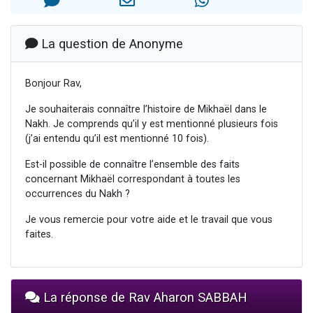
2 personnes viennent de nous rejoindre sur WhatsApp
2 nouvelles musiques dans Torah-Box Music
La question de Anonyme
3 personnes viennent de nous rejoindre sur WhatsApp
8 personnes viennent de faire un don pour Tsédaka : pauvres d'Israel
Bonjour Rav,
2 personnes viennent de faire un don pour 1 Journée de Vacances Pour les Enfants
Je souhaiterais connaître l’histoire de Mikhaël dans le
Nakh. Je comprends qu’il y est mentionné plusieurs fois
(j’ai entendu qu’il est mentionné 10 fois).
Est-il possible de connaître l’ensemble des faits
concernant Mikhaël correspondant à toutes les
occurrences du Nakh ?
Je vous remercie pour votre aide et le travail que vous
faites.
La réponse de Rav Aharon SABBAH