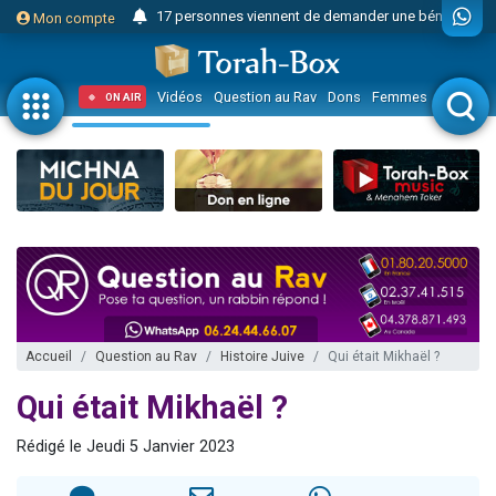
17 personnes viennent de demander une bénédiction
Mon compte
4 personnes viennent de nous rejoindre sur WhatsApp
Il reste 49 places pour étudier en groupe sur Zoom
Vidéos
Question au Rav
Dons
Femmes
Enfants
ON AIR
23 personnes viennent de faire un don pour Diane, 80 ans, dans un appartement insalubre
Eva vient de donner son Maasser
4 personnes viennent de nous rejoindre sur WhatsApp
3 personnes viennent de nous rejoindre sur WhatsApp
3 personnes viennent de faire un don pour 5 jours de vacances aux Orphelins
Odaya vient de donner son Maasser
13 personnes viennent de demander une bénédiction
2 personnes viennent de nous rejoindre sur WhatsApp
Accueil
Question au Rav
Histoire Juive
Qui était Mikhaël ?
30 personnes viennent de faire un don pour Sauvez la jambe de Yohan
Qui était Mikhaël ?
12 nouvelles musiques dans Torah-Box Music
Rédigé le Jeudi 5 Janvier 2023
Il reste 49 places pour étudier en groupe sur Zoom
3 personnes viennent de nous rejoindre sur WhatsApp