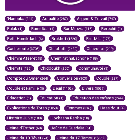
'Hanouka
Actualité
Argent & Travail
(244)
(287)
(747)
Balak
Bamidbar
Bar-Mitsva
Berechit
(1)
(1)
(118)
(1)
Beth-Hamikdach
Brakhot
Brit-Mila
(6)
(1520)
(176)
Cacheroute
Chabbath
Chavouot
(3703)
(2429)
(219)
Chémini Atseret
Chemirat haLachone
(5)
(188)
Chemita
Chiddoukh
Communauté
(135)
(200)
(3)
Compte du Omer
Conversion
Couple
(264)
(303)
(297)
Couple et Famille
Deuil
Divers
(5)
(1102)
(5037)
Education
Education
Education des enfants
(1)
(1)
(244)
Explications de Torah
Femmes
Hassidout
(1058)
(316)
(4)
Histoire Juive
Hochaana Rabba
(189)
(18)
Jeûne d'Esther
Jeûne de Guedalia
(69)
(51)
Jeûne du 10 Tévet
Jeûne du 17 Tamouz
(74)
(270)