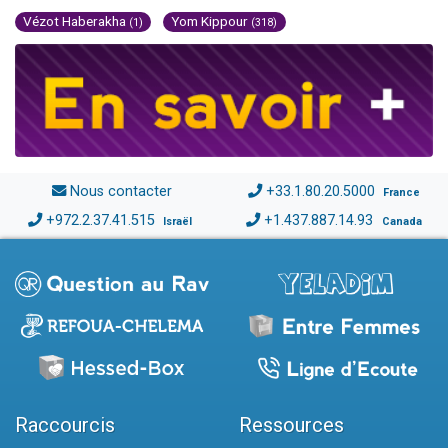
Vézot Haberakha
Yom Kippour
(1)
(318)
Nous contacter
+33.1.80.20.5000
France
+972.2.37.41.515
+1.437.887.14.93
Israël
Canada
Raccourcis
Ressources