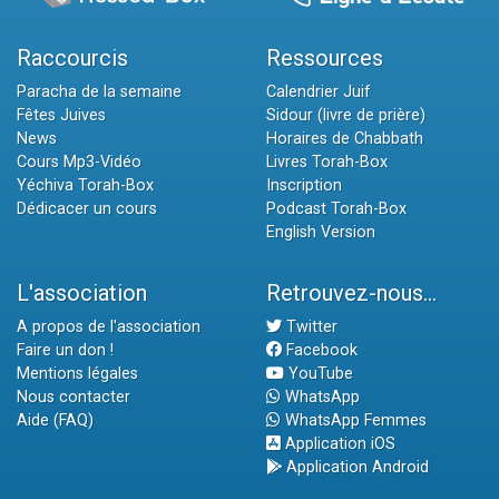
Raccourcis
Ressources
Paracha de la semaine
Calendrier Juif
Fêtes Juives
Sidour (livre de prière)
News
Horaires de Chabbath
Cours Mp3-Vidéo
Livres Torah-Box
Yéchiva Torah-Box
Inscription
Dédicacer un cours
Podcast Torah-Box
English Version
L'association
Retrouvez-nous...
A propos de l'association
Twitter
Faire un don !
Facebook
Mentions légales
YouTube
Nous contacter
WhatsApp
Aide (FAQ)
WhatsApp Femmes
Application iOS
Application Android