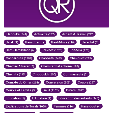
'Hanouka
Actualité
Argent & Travail
(244)
(287)
(747)
Balak
Bamidbar
Bar-Mitsva
Berechit
(1)
(1)
(118)
(1)
Beth-Hamikdach
Brakhot
Brit-Mila
(6)
(1520)
(176)
Cacheroute
Chabbath
Chavouot
(3703)
(2429)
(219)
Chémini Atseret
Chemirat haLachone
(5)
(188)
Chemita
Chiddoukh
Communauté
(135)
(200)
(3)
Compte du Omer
Conversion
Couple
(264)
(303)
(297)
Couple et Famille
Deuil
Divers
(5)
(1102)
(5037)
Education
Education
Education des enfants
(1)
(1)
(244)
Explications de Torah
Femmes
Hassidout
(1058)
(316)
(4)