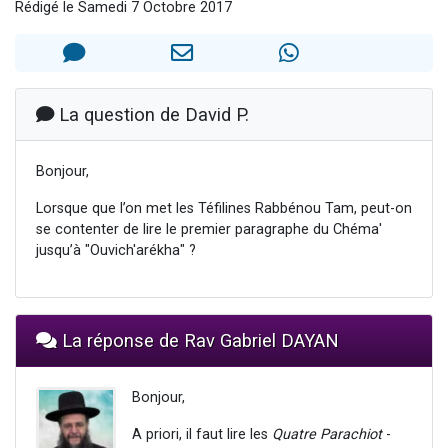
Rédigé le Samedi 7 Octobre 2017
Il reste 49 places pour étudier en groupe sur Zoom
Eva vient de donner son Maasser
4 personnes viennent de nous rejoindre sur WhatsApp
3 personnes viennent de nous rejoindre sur WhatsApp
La question de David P.
3 personnes viennent de faire un don pour Événements Torah-Box
Bonjour,
Lorsque que l’on met les Téfilines Rabbénou Tam, peut-on
se contenter de lire le premier paragraphe du Chéma'
jusqu’à "Ouvich'arékha" ?
La réponse de Rav Gabriel DAYAN
Bonjour,
A priori, il faut lire les
Quatre Parachiot
-