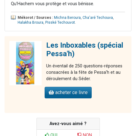
Qu’Hachem vous protège et vous bénisse.
Mékorot / Sources :
Michna Beroura
,
Cha'aré Techouva
,
Halakha Broura
,
Pisské Techouvot
.
Les Inboxables (spécial
Pessa'h)
Un éventail de 250 questions-réponses
consacrées à la fête de Pessa'h et au
déroulement du Séder.
acheter ce livre
Avez-vous aimé ?
OUI
NON