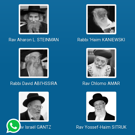
Rav Aharon L. STEINMAN
Rabbi 'Haïm KANIEWSKI
Rabbi David ABI'HSSIRA
Rav Chlomo AMAR
Rav Israël GANTZ
Rav Yossef-Haïm SITRUK