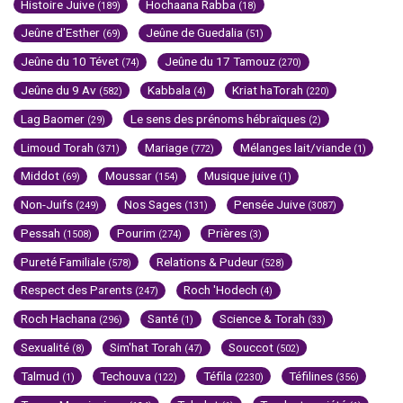
Histoire Juive
Hochaana Rabba
(189)
(18)
Jeûne d'Esther
Jeûne de Guedalia
(69)
(51)
Jeûne du 10 Tévet
Jeûne du 17 Tamouz
(74)
(270)
Jeûne du 9 Av
Kabbala
Kriat haTorah
(582)
(4)
(220)
Lag Baomer
Le sens des prénoms hébraïques
(29)
(2)
Limoud Torah
Mariage
Mélanges lait/viande
(371)
(772)
(1)
Middot
Moussar
Musique juive
(69)
(154)
(1)
Non-Juifs
Nos Sages
Pensée Juive
(249)
(131)
(3087)
Pessah
Pourim
Prières
(1508)
(274)
(3)
Pureté Familiale
Relations & Pudeur
(578)
(528)
Respect des Parents
Roch 'Hodech
(247)
(4)
Roch Hachana
Santé
Science & Torah
(296)
(1)
(33)
Sexualité
Sim'hat Torah
Souccot
(8)
(47)
(502)
Talmud
Techouva
Téfila
Téfilines
(1)
(122)
(2230)
(356)