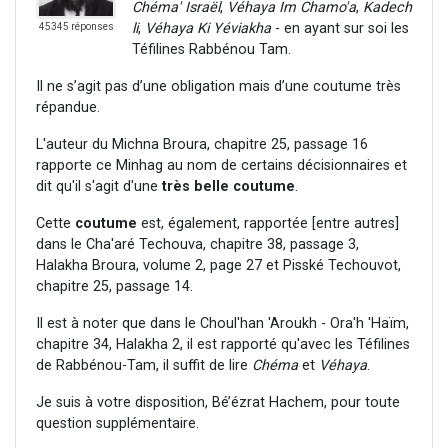
Chéma' Israël
,
Véhaya Im Chamo'a
,
Kadech
li
,
Véhaya Ki Yéviakha
- en ayant sur soi les
45345 réponses
Téfilines Rabbénou Tam.
Il ne s’agit pas d’une obligation mais d’une coutume très
répandue.
L'auteur du Michna Broura, chapitre 25, passage 16
rapporte ce Minhag au nom de certains décisionnaires et
dit qu'il s'agit d'une
très belle coutume
.
Cette
coutume
est, également, rapportée [entre autres]
dans le Cha'aré Techouva, chapitre 38, passage 3,
Halakha Broura, volume 2, page 27 et Pisské Techouvot,
chapitre 25, passage 14.
Il est à noter que dans le Choul'han 'Aroukh - Ora'h 'Haïm,
chapitre 34, Halakha 2, il est rapporté qu'avec les Téfilines
de Rabbénou-Tam, il suffit de lire
Chéma
et
Véhaya
.
Je suis à votre disposition, Bé’ézrat Hachem, pour toute
question supplémentaire.