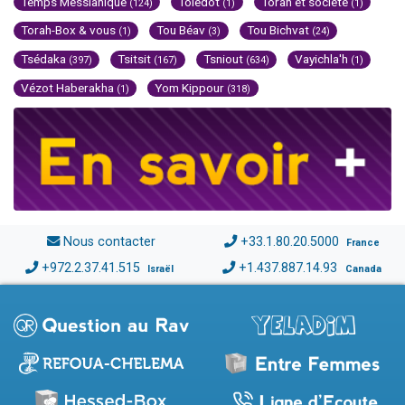
Temps Messianique
Toledot
Torah et société
(124)
(1)
(1)
Torah-Box & vous
Tou Béav
Tou Bichvat
(1)
(3)
(24)
Tsédaka
Tsitsit
Tsniout
Vayichla'h
(397)
(167)
(634)
(1)
Vézot Haberakha
Yom Kippour
(1)
(318)
Nous contacter
+33.1.80.20.5000
France
+972.2.37.41.515
+1.437.887.14.93
Israël
Canada