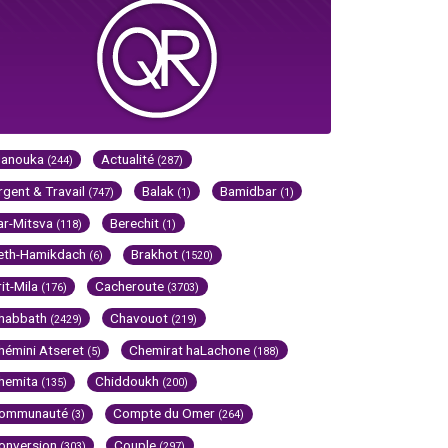
Hanouka
Actualité
(244)
(287)
rgent & Travail
Balak
Bamidbar
(747)
(1)
(1)
ar-Mitsva
Berechit
(118)
(1)
eth-Hamikdach
Brakhot
(6)
(1520)
rit-Mila
Cacheroute
(176)
(3703)
habbath
Chavouot
(2429)
(219)
hémini Atseret
Chemirat haLachone
(5)
(188)
hemita
Chiddoukh
(135)
(200)
ommunauté
Compte du Omer
(3)
(264)
onversion
Couple
(303)
(297)