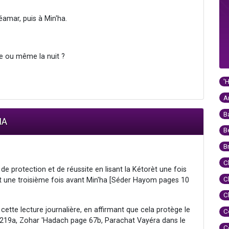
éamar, puis à Min'ha.
ée ou même la nuit ?
'
A
B
IA
B
B
C
de protection et de réussite en lisant la Kétorèt une fois
C
 et une troisième fois avant Min'ha [Séder Hayom pages 10
C
 cette lecture journalière, en affirmant que cela protège le
C
 219a, Zohar 'Hadach page 67b, Parachat Vayéra dans le
C