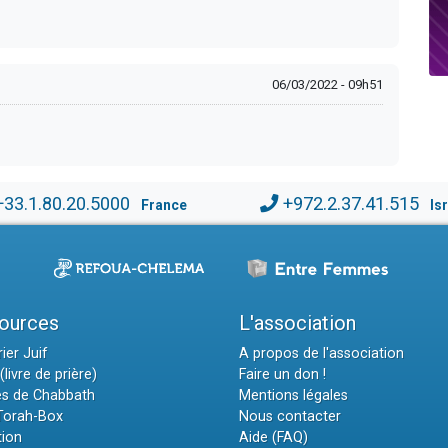
06/03/2022 - 09h51
+33.1.80.20.5000
+972.2.37.41.515
France
Is
ources
L'association
ier Juif
A propos de l'association
(livre de prière)
Faire un don !
es de Chabbath
Mentions légales
 Torah-Box
Nous contacter
tion
Aide (FAQ)