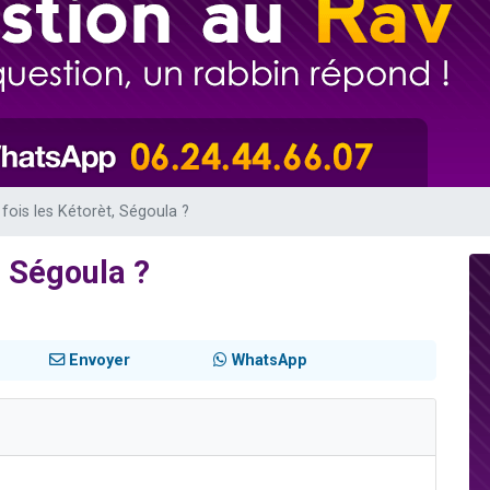
sion radio : Visions de grandeur n°104 : Le Chabbath et le Birkat Hamazone à 
 viennent de demander une bénédiction
de donner son Maasser
49 places pour étudier en groupe sur Zoom
 donner son Maasser
 fois les Kétorèt, Ségoula ?
, Ségoula ?
Envoyer
WhatsApp