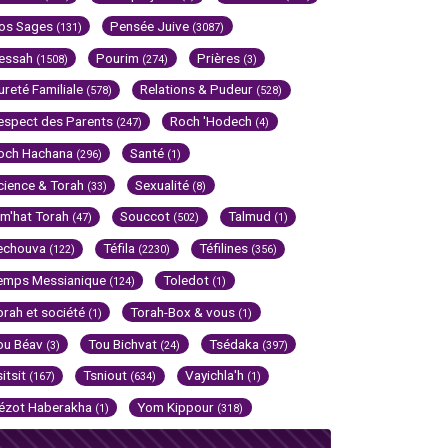
os Sages
Pensée Juive
(131)
(3087)
essah
Pourim
Prières
(1508)
(274)
(3)
ureté Familiale
Relations & Pudeur
(578)
(528)
espect des Parents
Roch 'Hodech
(247)
(4)
och Hachana
Santé
(296)
(1)
cience & Torah
Sexualité
(33)
(8)
im'hat Torah
Souccot
Talmud
(47)
(502)
(1)
echouva
Téfila
Téfilines
(122)
(2230)
(356)
emps Messianique
Toledot
(124)
(1)
orah et société
Torah-Box & vous
(1)
(1)
ou Béav
Tou Bichvat
Tsédaka
(3)
(24)
(397)
sitsit
Tsniout
Vayichla'h
(167)
(634)
(1)
ézot Haberakha
Yom Kippour
(1)
(318)