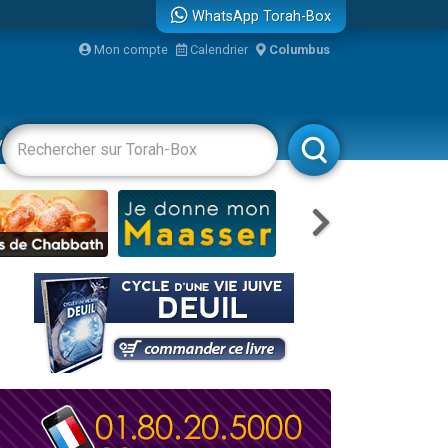
WhatsApp Torah-Box
Mon compte
Calendrier
Columbus
re
vertissements
Livres
Rabbanim