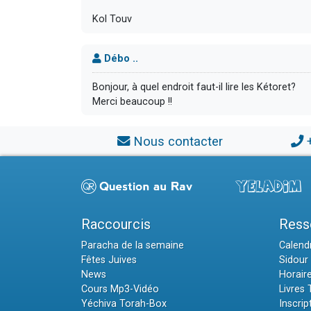
Kol Touv
Débo ..
Bonjour, à quel endroit faut-il lire les Kétoret?
Merci beaucoup !!
Nous contacter
Raccourcis
Ress
Paracha de la semaine
Calendr
Fêtes Juives
Sidour 
News
Horair
Cours Mp3-Vidéo
Livres
Yéchiva Torah-Box
Inscrip