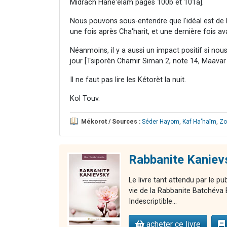
Midrach Hané'élam pages 100b et 101a].
Nous pouvons sous-entendre que l'idéal est de 
une fois après Cha'harit, et une dernière fois av
Néanmoins, il y a aussi un impact positif si nous 
jour [Tsiporèn Chamir Siman 2, note 14, Maavar
Il ne faut pas lire les Kétorèt la nuit.
Kol Touv.
Mékorot / Sources :
Séder Hayom
,
Kaf Ha'haïm
,
Zo
Rabbanite Kaniev
Le livre tant attendu par le pu
vie de la Rabbanite Batchéva 
Indescriptible...
acheter ce livre