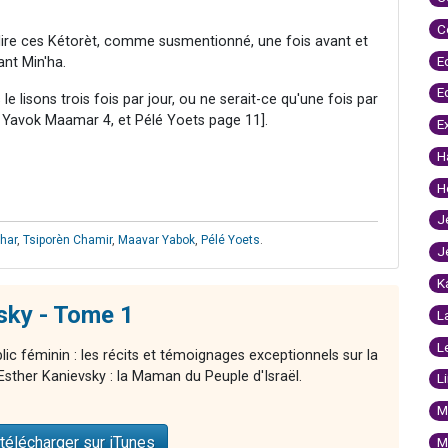
C
lire ces Kétorèt, comme susmentionné, une fois avant et
E
ant Min'ha.
E
le lisons trois fois par jour, ou ne serait-ce qu'une fois par
 Yavok Maamar 4, et Pélé Yoets page 11].
E
H
H
J
har
,
Tsiporèn Chamir
,
Maavar Yabok
,
Pélé Yoets
.
J
K
sky - Tome 1
L
L
blic féminin : les récits et témoignages exceptionnels sur la
Esther Kanievsky : la Maman du Peuple d'Israël.
L
M
télécharger sur iTunes
M