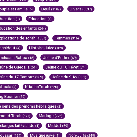
ouple et Famille
Deuil
Divers
(5)
(1102)
(5037)
ducation
Education
(1)
(1)
ducation des enfants
(244)
xplications de Torah
Femmes
(1057)
(316)
assidout
Histoire Juive
(4)
(189)
ochaana Rabba
Jeûne d'Esther
(18)
(69)
eûne de Guedalia
Jeûne du 10 Tévet
(51)
(74)
eûne du 17 Tamouz
Jeûne du 9 Av
(269)
(581)
abbala
Kriat haTorah
(4)
(220)
ag Baomer
(29)
e sens des prénoms hébraïques
(2)
imoud Torah
Mariage
(371)
(772)
élanges lait/viande
Middot
(1)
(69)
oussar
Musique juive
Non-Juifs
(154)
(1)
(249)