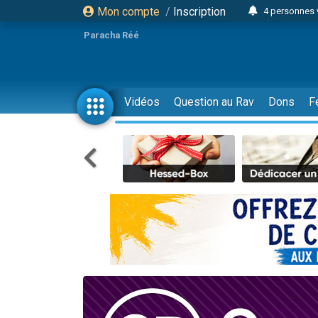
Mon compte
/
Inscription
4 personnes 
3 personnes 
Paracha Réé
Odaya vient 
3 personn
3 personn
Vidéos
Question au Rav
Dons
F
13 personnes
2 personnes 
30 perso
Il reste 
12 nouve
3 personnes 
2 personnes 
3 personnes 
2 nouvel
8 personn