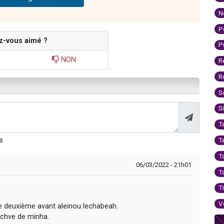
N
P
z-vous aimé ?
P
NON
R
R
S
S
T
s
T
T
06/03/2022 - 21h01
T
T
V
 le deuxième avant aleinou lechabeah.
yochve de minha.