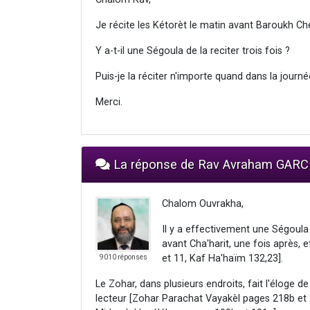
Je récite les Kétorèt le matin avant Baroukh Ch
Y a-t-il une Ségoula de la reciter trois fois ?
Puis-je la réciter n'importe quand dans la journ
Merci.
La réponse de Rav Avraham GARC
Chalom Ouvrakha,
Il y a effectivement une Ségoula 
avant Cha'harit, une fois après,
et 11, Kaf Ha'haïm 132,23].
9010 réponses
Le Zohar, dans plusieurs endroits, fait l'éloge de
lecteur [Zohar Parachat Vayakèl pages 218b et