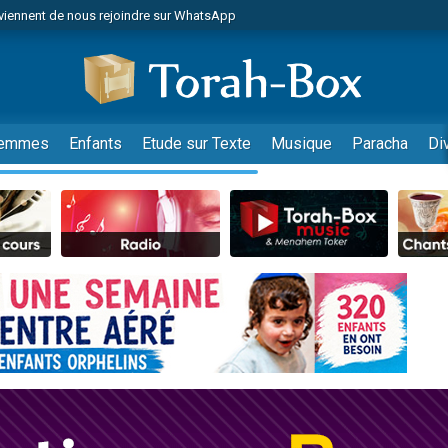
viennent de nous rejoindre sur WhatsApp
viennent de nous rejoindre sur WhatsApp
de donner son Maasser
es viennent de faire un don pour 5 jours de vacances aux Orphelins
es viennent de faire un don pour Diane, 80 ans, dans un appartement insalub
emmes
Enfants
Etude sur Texte
Musique
Paracha
Di
 viennent de demander une bénédiction
viennent de nous rejoindre sur WhatsApp
nnes viennent de faire un don pour Sauvez la jambe de Yohan
49 places pour étudier en groupe sur Zoom
lles musiques dans Torah-Box Music
viennent de nous rejoindre sur WhatsApp
viennent de nous rejoindre sur WhatsApp
viennent de nous rejoindre sur WhatsApp
les musiques dans Torah-Box Music
es viennent de faire un don pour Tsédaka : pauvres d'Israel