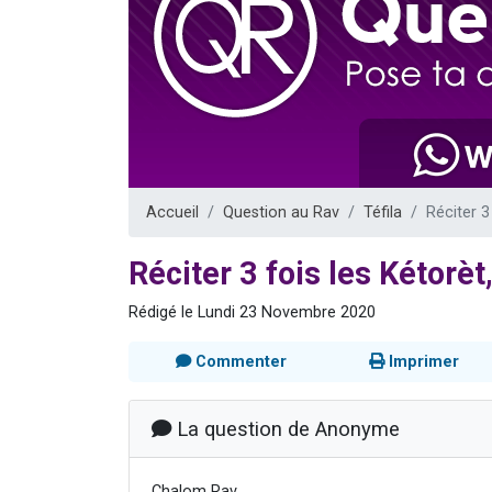
Nouvelle émis
61 personnes
Ariel vient 
Il reste 
Eva vient de
Accueil
Question au Rav
Téfila
Réciter 3
Réciter 3 fois les Kétorèt
Rédigé le Lundi 23 Novembre 2020
Commenter
Imprimer
La question de Anonyme
Chalom Rav,