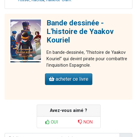
Yossef
,
Rachba
,
Halikhot 'Olam
.
Bande dessinée -
L'histoire de Yaakov
Kouriel
En bande-dessinée, “l’histoire de Yaakov
Kouriel” qui devint pirate pour combattre
l'inquisition Espagnole.
acheter ce livre
Avez-vous aimé ?
OUI
NON