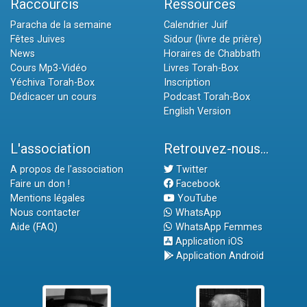
Raccourcis
Ressources
Paracha de la semaine
Calendrier Juif
Fêtes Juives
Sidour (livre de prière)
News
Horaires de Chabbath
Cours Mp3-Vidéo
Livres Torah-Box
Yéchiva Torah-Box
Inscription
Dédicacer un cours
Podcast Torah-Box
English Version
L'association
Retrouvez-nous...
A propos de l'association
Twitter
Faire un don !
Facebook
Mentions légales
YouTube
Nous contacter
WhatsApp
Aide (FAQ)
WhatsApp Femmes
Application iOS
Application Android