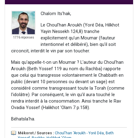
Chalom Its'hak,
Le Choul'han Aroukh (Yoré Déa, Hilkhot
Yayin Nessekh 124,8) tranche
explicitement qu'un Moumar (fauteur
1776 réponses
intentionnel et délibéré), bien qu'il soit
circoncit, interdit le vin par son toucher.
Mais qu'appelle-t-on un Moumar ? L'auteur du Choul'han
Aroukh (Beth Yossef 119 au nom du Rachba) rapporte
que celui qui transgresse volontairement le Chabbath en
public (devant 10 personnes ou devant un sage) est
considéré comme transgressant toute la Torah (comme
l'idolâtre). Par conséquent, le vin qu'il aura touché le
rendra interdit à la consommation. Ainsi tranche le Rav
Ovadia Yossef (Halikhot 'Olam 7 p.158).
Béhatsla'ha.
Mékorot / Sources :
Choul'han 'Aroukh - Yoré Déa
,
Beth