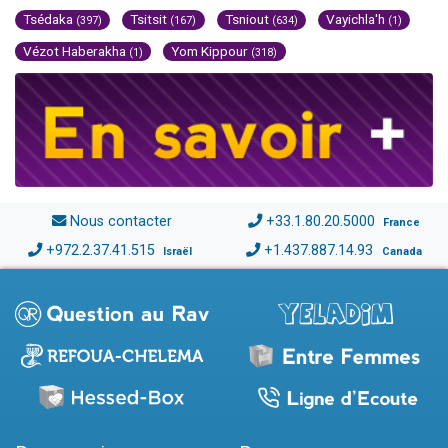
Tsédaka
Tsitsit
Tsniout
Vayichla'h
(397)
(167)
(634)
(1)
Vézot Haberakha
Yom Kippour
(1)
(318)
Nous contacter
+33.1.80.20.5000
France
+972.2.37.41.515
+1.437.887.14.93
Israël
Canada