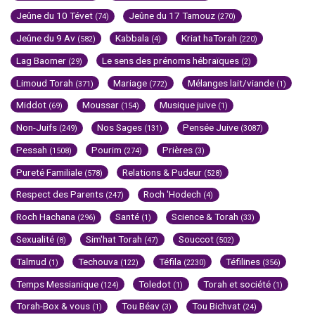
Jeûne du 10 Tévet
Jeûne du 17 Tamouz
(74)
(270)
Jeûne du 9 Av
Kabbala
Kriat haTorah
(582)
(4)
(220)
Lag Baomer
Le sens des prénoms hébraïques
(29)
(2)
Limoud Torah
Mariage
Mélanges lait/viande
(371)
(772)
(1)
Middot
Moussar
Musique juive
(69)
(154)
(1)
Non-Juifs
Nos Sages
Pensée Juive
(249)
(131)
(3087)
Pessah
Pourim
Prières
(1508)
(274)
(3)
Pureté Familiale
Relations & Pudeur
(578)
(528)
Respect des Parents
Roch 'Hodech
(247)
(4)
Roch Hachana
Santé
Science & Torah
(296)
(1)
(33)
Sexualité
Sim'hat Torah
Souccot
(8)
(47)
(502)
Talmud
Techouva
Téfila
Téfilines
(1)
(122)
(2230)
(356)
Temps Messianique
Toledot
Torah et société
(124)
(1)
(1)
Torah-Box & vous
Tou Béav
Tou Bichvat
(1)
(3)
(24)