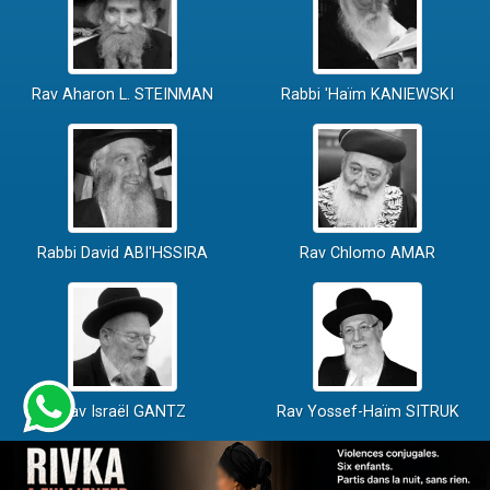
Rav Aharon L. STEINMAN
Rabbi 'Haïm KANIEWSKI
Rabbi David ABI'HSSIRA
Rav Chlomo AMAR
Rav Israël GANTZ
Rav Yossef-Haïm SITRUK