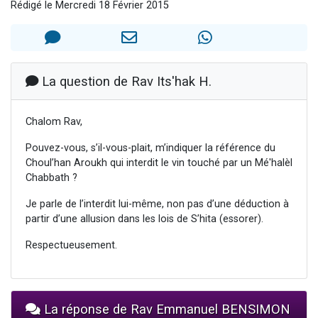
Rédigé le Mercredi 18 Février 2015
13 personnes viennent de demander une bénédiction
30 personnes viennent de faire un don pour Sauvez la jambe de Yohan
Il reste 49 places pour étudier en groupe sur Zoom
12 nouvelles musiques dans Torah-Box Music
La question de Rav Its'hak H.
29 personnes viennent de demander une bénédiction
Chalom Rav,
Pouvez-vous, s’il-vous-plait, m’indiquer la référence du
Choul’han Aroukh qui interdit le vin touché par un Mé'halèl
Chabbath ?
Je parle de l’interdit lui-même, non pas d’une déduction à
partir d’une allusion dans les lois de S’hita (essorer).
Respectueusement.
La réponse de Rav Emmanuel BENSIMON