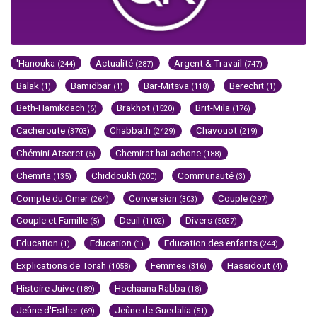
'Hanouka
Actualité
Argent & Travail
(244)
(287)
(747)
Balak
Bamidbar
Bar-Mitsva
Berechit
(1)
(1)
(118)
(1)
Beth-Hamikdach
Brakhot
Brit-Mila
(6)
(1520)
(176)
Cacheroute
Chabbath
Chavouot
(3703)
(2429)
(219)
Chémini Atseret
Chemirat haLachone
(5)
(188)
Chemita
Chiddoukh
Communauté
(135)
(200)
(3)
Compte du Omer
Conversion
Couple
(264)
(303)
(297)
Couple et Famille
Deuil
Divers
(5)
(1102)
(5037)
Education
Education
Education des enfants
(1)
(1)
(244)
Explications de Torah
Femmes
Hassidout
(1058)
(316)
(4)
Histoire Juive
Hochaana Rabba
(189)
(18)
Jeûne d'Esther
Jeûne de Guedalia
(69)
(51)