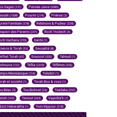
os Sages
Pensée Juive
(131)
(3085)
essah
Pourim
Prières
(1508)
(274)
(3)
ureté Familiale
Relations & Pudeur
(578)
(528)
espect des Parents
Roch 'Hodech
(247)
(4)
och Hachana
Santé
(295)
(1)
cience & Torah
Sexualité
(33)
(8)
im'hat Torah
Souccot
Talmud
(47)
(502)
(1)
echouva
Téfila
Téfilines
(122)
(2230)
(356)
emps Messianique
Toledot
(124)
(1)
orah et société
Torah-Box & vous
(1)
(1)
ou Béav
Tou Bichvat
Tsédaka
(3)
(24)
(397)
sitsit
Tsniout
Vayichla'h
(167)
(634)
(1)
ézot Haberakha
Yom Kippour
(1)
(318)