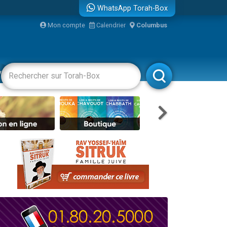
WhatsApp Torah-Box
Mon compte
Calendrier
Columbus
re
vertissements
Livres
Rabbanim
travers le temps