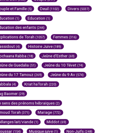
ouple et Famille
Deuil
Divers
(5)
(1102)
(5037)
ducation
Education
(1)
(1)
ducation des enfants
(244)
xplications de Torah
Femmes
(1057)
(316)
assidout
Histoire Juive
(4)
(189)
ochaana Rabba
Jeûne d'Esther
(18)
(69)
eûne de Guedalia
Jeûne du 10 Tévet
(51)
(74)
eûne du 17 Tamouz
Jeûne du 9 Av
(269)
(574)
abbala
Kriat haTorah
(4)
(220)
ag Baomer
(29)
e sens des prénoms hébraïques
(2)
imoud Torah
Mariage
(371)
(772)
élanges lait/viande
Middot
(1)
(69)
oussar
Musique juive
Non-Juifs
(154)
(1)
(248)