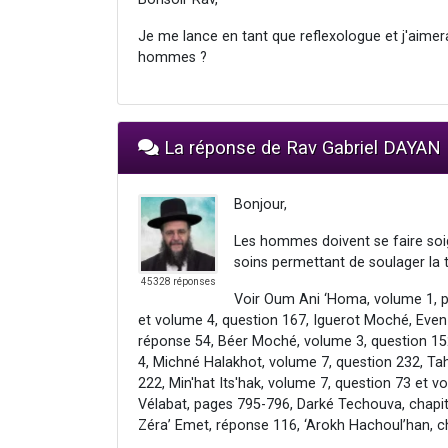
Je me lance en tant que reflexologue et j'aimerais
hommes ?
La réponse de Rav Gabriel DAYAN
Bonjour,
Les hommes doivent se faire soign
soins permettant de soulager la t
45328 réponses
Voir Oum Ani ‘Homa, volume 1, p
et volume 4, question 167, Iguerot Moché, Even
réponse 54, Béer Moché, volume 3, question 15
4, Michné Halakhot, volume 7, question 232, Ta
222, Min'hat Its'hak, volume 7, question 73 et 
Vélabat, pages 795-796, Darké Techouva, chapit
Zéra’ Emet, réponse 116, ‘Arokh Hachoul’han, c