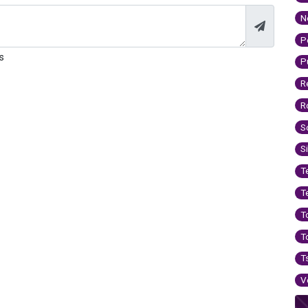
N
P
s
P
R
R
S
S
T
T
T
T
T
V