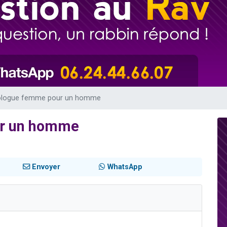
de donner son Maasser
49 places pour étudier en groupe sur Zoom
ent de donner son Maasser
es viennent de faire un don pour 5 enfants déjà orphelins risquent de perdre
viennent de nous rejoindre sur WhatsApp
ologue femme pour un homme
ur un homme
Envoyer
WhatsApp