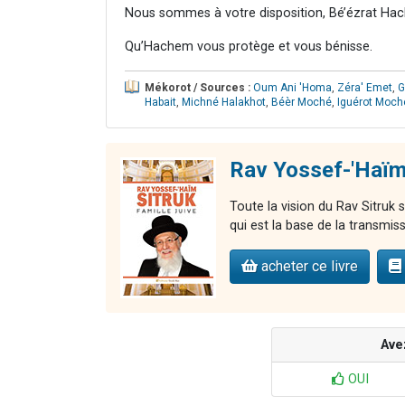
Nous sommes à votre disposition, Bé’ézrat Hac
Qu’Hachem vous protège et vous bénisse.
Mékorot / Sources :
Oum Ani 'Homa
,
Zéra' Emet
,
G
Habait
,
Michné Halakhot
,
Béèr Moché
,
Iguérot Moch
Rav Yossef-'Haïm 
Toute la vision du Rav Sitruk s
qui est la base de la transmiss
acheter ce livre
Ave
OUI