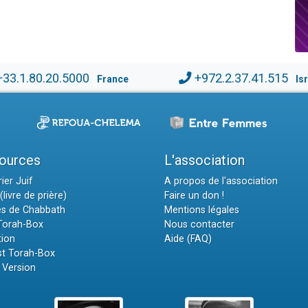
+33.1.80.20.5000
+972.2.37.41.515
France
Is
ources
L'association
ier Juif
A propos de l'association
(livre de prière)
Faire un don !
es de Chabbath
Mentions légales
 Torah-Box
Nous contacter
tion
Aide (FAQ)
t Torah-Box
 Version