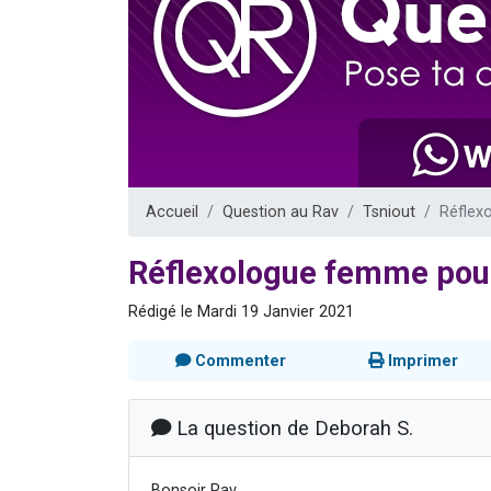
Ariel vient 
Il reste 
Nathaniel vi
6 personn
3 personnes 
Accueil
Question au Rav
Tsniout
Réflex
Réflexologue femme po
Rédigé le Mardi 19 Janvier 2021
Commenter
Imprimer
La question de Deborah S.
Bonsoir Rav,