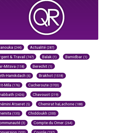
Hanouka
Actualité
(244)
(287)
rgent & Travail
Balak
Bamidbar
(747)
(1)
(1)
ar-Mitsva
Berechit
(118)
(1)
eth-Hamikdach
Brakhot
(6)
(1518)
rit-Mila
Cacheroute
(176)
(3703)
habbath
Chavouot
(2426)
(219)
hémini Atseret
Chemirat haLachone
(5)
(188)
hemita
Chiddoukh
(135)
(200)
ommunauté
Compte du Omer
(3)
(264)
onversion
Couple
(303)
(297)