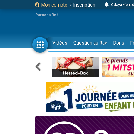
Mon compte
/
Inscription
Odaya vient 
3 personn
Paracha Réé
3 personn
2 personnes 
13 personnes
Vidéos
Question au Rav
Dons
F
12 nouve
30 perso
Il reste 
3 personnes 
2 personnes 
3 personnes 
2 nouvel
8 personn
Nouvelle émis
61 personnes