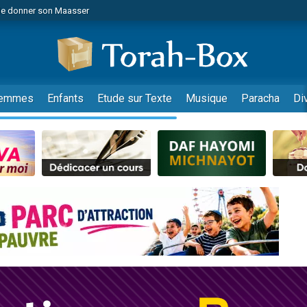
de donner son Maasser
es viennent de faire un don pour 5 jours de vacances aux Orphelins
es viennent de faire un don pour Diane, 80 ans, dans un appartement insalub
viennent de nous rejoindre sur WhatsApp
 viennent de demander une bénédiction
emmes
Enfants
Etude sur Texte
Musique
Paracha
Di
lles musiques dans Torah-Box Music
nnes viennent de faire un don pour Sauvez la jambe de Yohan
49 places pour étudier en groupe sur Zoom
viennent de nous rejoindre sur WhatsApp
viennent de nous rejoindre sur WhatsApp
viennent de nous rejoindre sur WhatsApp
les musiques dans Torah-Box Music
es viennent de faire un don pour Tsédaka : pauvres d'Israel
sion radio : Visions de grandeur n°104 : Le Chabbath et le Birkat Hamazone à 
 viennent de demander une bénédiction