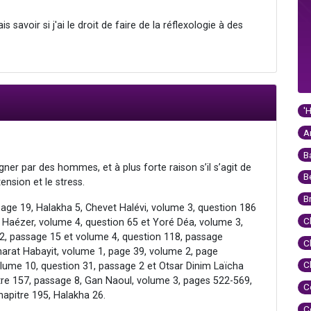
 savoir si j'ai le droit de faire de la réflexologie à des
'
A
B
er par des hommes, et à plus forte raison s’il s’agit de
B
ension et le stress.
B
age 19, Halakha 5, Chevet Halévi, volume 3, question 186
C
 Haézer, volume 4, question 65 et Yoré Déa, volume 3,
2, passage 15 et volume 4, question 118, passage
C
harat Habayit, volume 1, page 39, volume 2, page
C
volume 10, question 31, passage 2 et Otsar Dinim Laïcha
re 157, passage 8, Gan Naoul, volume 3, pages 522-569,
C
hapitre 195, Halakha 26.
C