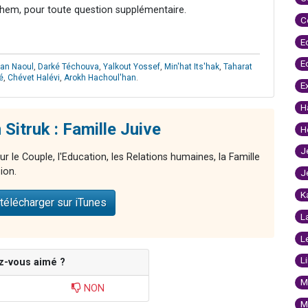
hem, pour toute question supplémentaire.
C
E
E
an Naoul
,
Darké Téchouva
,
Yalkout Yossef
,
Min'hat Its'hak
,
Taharat
é
,
Chévet Halévi
,
Arokh Hachoul'han
.
E
H
Sitruk : Famille Juive
H
J
ur le Couple, l'Education, les Relations humaines, la Famille
ion.
J
K
télécharger sur iTunes
L
L
L
z-vous aimé ?
M
NON
M