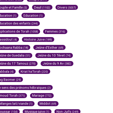
ouple et Famille
Deuil
Divers
(5)
(1102)
(5037)
ducation
Education
(1)
(1)
ducation des enfants
(244)
xplications de Torah
Femmes
(1058)
(316)
assidout
Histoire Juive
(4)
(189)
ochaana Rabba
Jeûne d'Esther
(18)
(69)
eûne de Guedalia
Jeûne du 10 Tévet
(51)
(74)
eûne du 17 Tamouz
Jeûne du 9 Av
(270)
(582)
abbala
Kriat haTorah
(4)
(220)
ag Baomer
(29)
e sens des prénoms hébraïques
(2)
imoud Torah
Mariage
(371)
(772)
élanges lait/viande
Middot
(1)
(69)
oussar
Musique juive
Non-Juifs
(154)
(1)
(249)