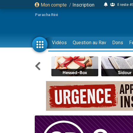
Mon compte
/
Inscription
Il reste 
16 person
Paracha Réé
2 personnes 
6 personnes 
4 personn
Vidéos
Question au Rav
Dons
F
2 personn
17 personnes
4 personnes 
Il reste 
Eva vient de
4 personnes 
3 personnes 
Odaya vient 
3 personn
2 personnes 