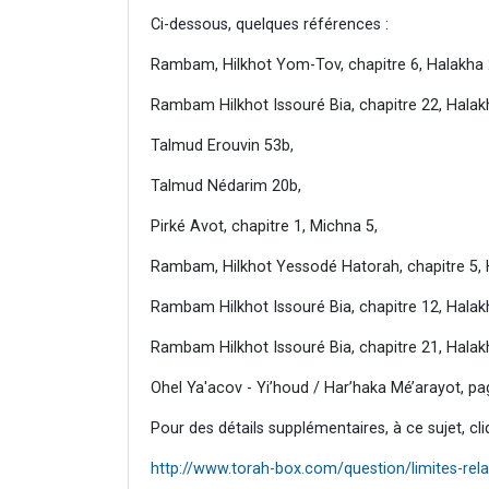
Ci-dessous, quelques références :
Rambam, Hilkhot Yom-Tov, chapitre 6, Halakha 
Rambam Hilkhot Issouré Bia, chapitre 22, Halak
Talmud Erouvin 53b,
Talmud Nédarim 20b,
Pirké Avot, chapitre 1, Michna 5,
Rambam, Hilkhot Yessodé Hatorah, chapitre 5, 
Rambam Hilkhot Issouré Bia, chapitre 12, Halak
Rambam Hilkhot Issouré Bia, chapitre 21, Halakh
Ohel Ya'acov - Yi’houd / Har’haka Mé’arayot, p
Pour des détails supplémentaires, à ce sujet, cliq
http://www.torah-box.com/question/limites-rela