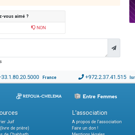
z-vous aimé ?
NON
s
+33.1.80.20.5000
+972.2.37.41.515
France
Is
ources
L'association
ier Juif
A propos de l'association
(livre de prière)
Faire un don !
es de Chabbath
Mentions légales