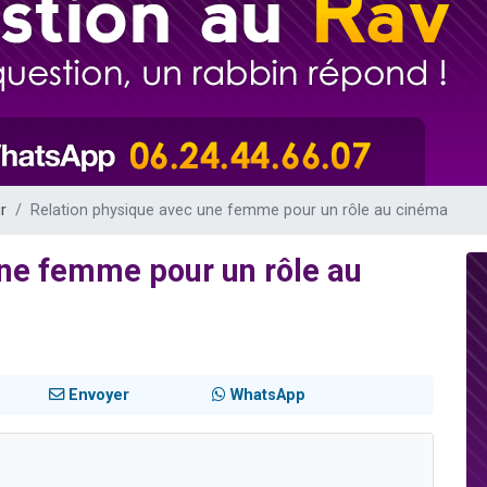
 viennent de demander une bénédiction
nnes viennent de faire un don pour Sauvez la jambe de Yohan
49 places pour étudier en groupe sur Zoom
lles musiques dans Torah-Box Music
 viennent de demander une bénédiction
r
Relation physique avec une femme pour un rôle au cinéma
une femme pour un rôle au
Envoyer
WhatsApp