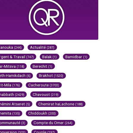
Hanouka
Actualité
(244)
(287)
rgent & Travail
Balak
Bamidbar
(747)
(1)
(1)
ar-Mitsva
Berechit
(118)
(1)
eth-Hamikdach
Brakhot
(6)
(1520)
rit-Mila
Cacheroute
(176)
(3703)
habbath
Chavouot
(2429)
(219)
hémini Atseret
Chemirat haLachone
(5)
(188)
hemita
Chiddoukh
(135)
(200)
ommunauté
Compte du Omer
(3)
(264)
onversion
Couple
(303)
(297)