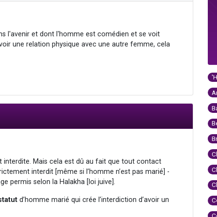
ans l'avenir et dont l'homme est comédien et se voit
avoir une relation physique avec une autre femme, cela
?
'
A
B
B
B
C
nt interdite. Mais cela est dû au fait que tout contact
C
ictement interdit [même si l’homme n’est pas marié] -
e permis selon la Halakha [loi juive].
C
statut
d’homme marié qui crée l’interdiction d’avoir un
C
C