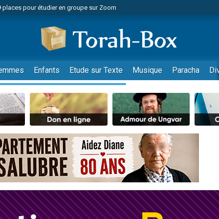
49 places pour étudier en groupe sur Zoom
nes viennent de faire un don pour Diane, 80 ans, dans un appartement insalu
viennent de nous rejoindre sur WhatsApp
viennent de nous rejoindre sur WhatsApp
es viennent de faire un don pour Reloger Rivka, 6 enfants, victime de violences
emmes
Enfants
Etude sur Texte
Musique
Paracha
Di
es viennent de faire un don pour 1 Journée de Vacances Pour les Enfants
 viennent de demander une bénédiction
viennent de nous rejoindre sur WhatsApp
49 places pour étudier en groupe sur Zoom
 donner son Maasser
viennent de nous rejoindre sur WhatsApp
viennent de nous rejoindre sur WhatsApp
de donner son Maasser
es viennent de faire un don pour 5 jours de vacances aux Orphelins
viennent de nous rejoindre sur WhatsApp