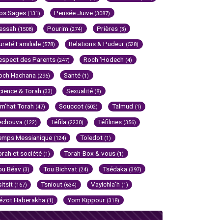
os Sages
Pensée Juive
(131)
(3087)
essah
Pourim
Prières
(1508)
(274)
(3)
ureté Familiale
Relations & Pudeur
(578)
(528)
espect des Parents
Roch 'Hodech
(247)
(4)
och Hachana
Santé
(296)
(1)
cience & Torah
Sexualité
(33)
(8)
im'hat Torah
Souccot
Talmud
(47)
(502)
(1)
echouva
Téfila
Téfilines
(122)
(2230)
(356)
emps Messianique
Toledot
(124)
(1)
orah et société
Torah-Box & vous
(1)
(1)
ou Béav
Tou Bichvat
Tsédaka
(3)
(24)
(397)
sitsit
Tsniout
Vayichla'h
(167)
(634)
(1)
ézot Haberakha
Yom Kippour
(1)
(318)