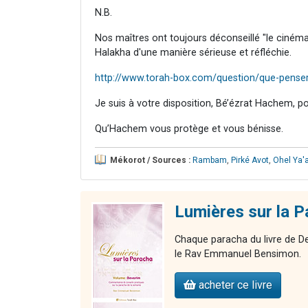
N.B.
Nos maîtres ont toujours déconseillé "le ciném
Halakha d'une manière sérieuse et réfléchie.
http://www.torah-box.com/question/que-penser-
Je suis à votre disposition, Bé’ézrat Hachem, p
Qu’Hachem vous protège et vous bénisse.
Mékorot / Sources :
Rambam
,
Pirké Avot
,
Ohel Ya'
Lumières sur la P
Chaque paracha du livre de De
le Rav Emmanuel Bensimon.
acheter ce livre