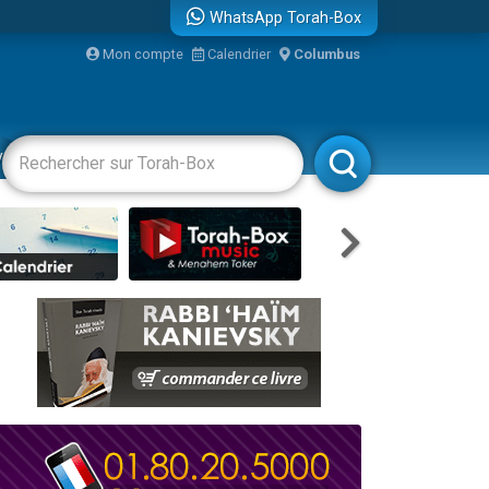
WhatsApp Torah-Box
bre
Mon compte
Calendrier
Columbus
...
vertissements
Livres
Rabbanim