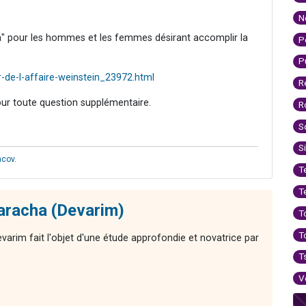
N
a" pour les hommes et les femmes désirant accomplir la
P
P
de-l-affaire-weinstein_23972.html
R
our toute question supplémentaire.
R
S
S
acov
.
T
T
aracha (Devarim)
T
T
varim fait l'objet d'une étude approfondie et novatrice par
T
V