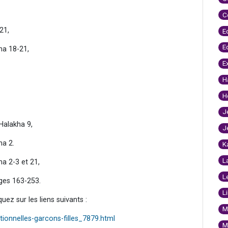
C
21,
E
E
ha 18-21,
E
H
H
J
Halakha 9,
J
ha 2.
K
L
a 2-3 et 21,
L
ages 163-253.
L
uez sur les liens suivants :
M
tionnelles-garcons-filles_7879.html
M