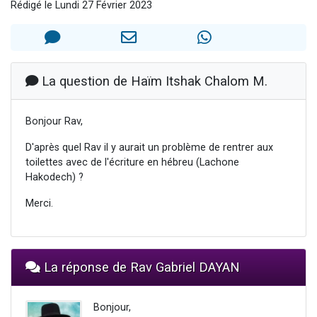
Rédigé le Lundi 27 Février 2023
4 personnes viennent de nous rejoindre sur WhatsApp
3 personnes viennent de nous rejoindre sur WhatsApp
3 personnes viennent de faire un don pour 5 jours de vacances aux Orphelins
Odaya vient de donner son Maasser
La question de Haïm Itshak Chalom M.
2 personnes viennent de faire un don pour Tsédaka : pauvres d'Israel
Bonjour Rav,
D'après quel Rav il y aurait un problème de rentrer aux
toilettes avec de l'écriture en hébreu (Lachone
Hakodech) ?
Merci.
La réponse de Rav Gabriel DAYAN
Bonjour,