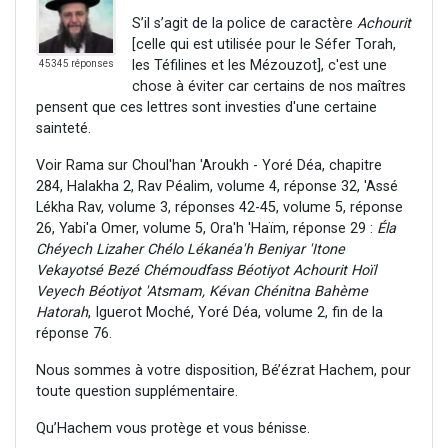
S’il s’agit de la police de caractère
Achourit
[celle qui est utilisée pour le Séfer Torah,
les Téfilines et les Mézouzot], c'est une
45345 réponses
chose à éviter car certains de nos maîtres
pensent que ces lettres sont investies d'une certaine
sainteté.
Voir Rama sur Choul'han 'Aroukh - Yoré Déa, chapitre
284, Halakha 2, Rav Péalim, volume 4, réponse 32, 'Assé
Lékha Rav, volume 3, réponses 42-45, volume 5, réponse
26, Yabi'a Omer, volume 5, Ora'h 'Haïm, réponse 29 :
Éla
Chéyech Lizaher Chélo Lékanéa'h Beniyar 'Itone
Vekayotsé Bezé Chémoudfass Béotiyot Achourit Hoïl
Veyech Béotiyot 'Atsmam, Kévan Chénitna Bahème
Hatorah
, Iguerot Moché, Yoré Déa, volume 2, fin de la
réponse 76.
Nous sommes à votre disposition, Bé’ézrat Hachem, pour
toute question supplémentaire.
Qu’Hachem vous protège et vous bénisse.