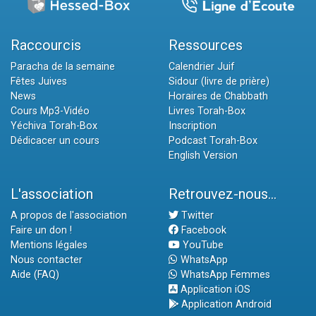
Raccourcis
Ressources
Paracha de la semaine
Calendrier Juif
Fêtes Juives
Sidour (livre de prière)
News
Horaires de Chabbath
Cours Mp3-Vidéo
Livres Torah-Box
Yéchiva Torah-Box
Inscription
Dédicacer un cours
Podcast Torah-Box
English Version
L'association
Retrouvez-nous...
A propos de l'association
Twitter
Faire un don !
Facebook
Mentions légales
YouTube
Nous contacter
WhatsApp
Aide (FAQ)
WhatsApp Femmes
Application iOS
Application Android