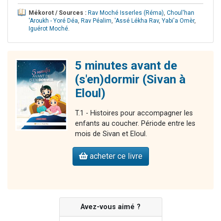
Mékorot / Sources :
Rav Moché Isserles (Réma)
,
Choul'han
'Aroukh - Yoré Déa
,
Rav Péalim
,
'Assé Lékha Rav
,
Yabi'a Omèr
,
Iguérot Moché
.
5 minutes avant de
(s'en)dormir (Sivan à
Eloul)
T.1 - Histoires pour accompagner les
enfants au coucher. Période entre les
mois de Sivan et Eloul.
acheter ce livre
Avez-vous aimé ?