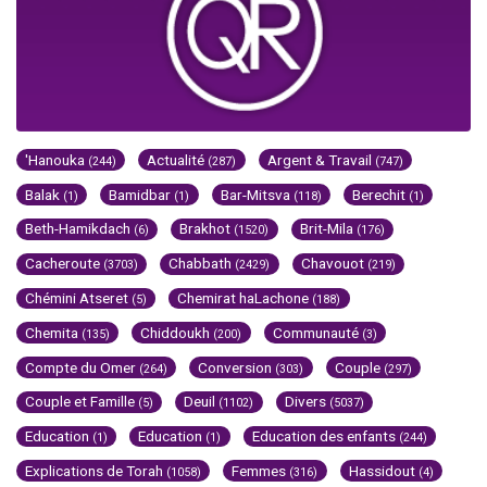
'Hanouka
Actualité
Argent & Travail
(244)
(287)
(747)
Balak
Bamidbar
Bar-Mitsva
Berechit
(1)
(1)
(118)
(1)
Beth-Hamikdach
Brakhot
Brit-Mila
(6)
(1520)
(176)
Cacheroute
Chabbath
Chavouot
(3703)
(2429)
(219)
Chémini Atseret
Chemirat haLachone
(5)
(188)
Chemita
Chiddoukh
Communauté
(135)
(200)
(3)
Compte du Omer
Conversion
Couple
(264)
(303)
(297)
Couple et Famille
Deuil
Divers
(5)
(1102)
(5037)
Education
Education
Education des enfants
(1)
(1)
(244)
Explications de Torah
Femmes
Hassidout
(1058)
(316)
(4)