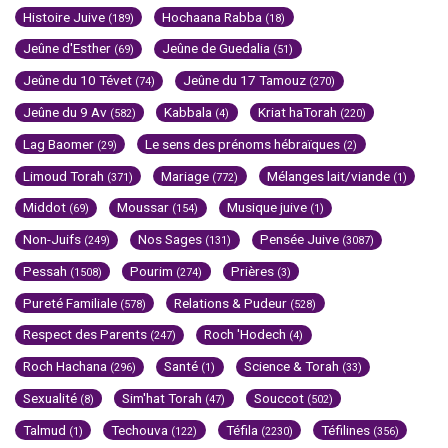
Histoire Juive
Hochaana Rabba
(189)
(18)
Jeûne d'Esther
Jeûne de Guedalia
(69)
(51)
Jeûne du 10 Tévet
Jeûne du 17 Tamouz
(74)
(270)
Jeûne du 9 Av
Kabbala
Kriat haTorah
(582)
(4)
(220)
Lag Baomer
Le sens des prénoms hébraïques
(29)
(2)
Limoud Torah
Mariage
Mélanges lait/viande
(371)
(772)
(1)
Middot
Moussar
Musique juive
(69)
(154)
(1)
Non-Juifs
Nos Sages
Pensée Juive
(249)
(131)
(3087)
Pessah
Pourim
Prières
(1508)
(274)
(3)
Pureté Familiale
Relations & Pudeur
(578)
(528)
Respect des Parents
Roch 'Hodech
(247)
(4)
Roch Hachana
Santé
Science & Torah
(296)
(1)
(33)
Sexualité
Sim'hat Torah
Souccot
(8)
(47)
(502)
Talmud
Techouva
Téfila
Téfilines
(1)
(122)
(2230)
(356)