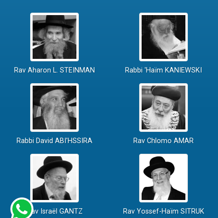
Rav Aharon L. STEINMAN
Rabbi 'Haïm KANIEWSKI
Rabbi David ABI'HSSIRA
Rav Chlomo AMAR
Rav Israël GANTZ
Rav Yossef-Haïm SITRUK