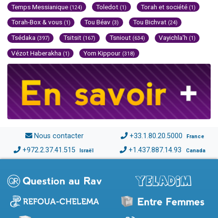
Temps Messianique
Toledot
Torah et société
(124)
(1)
(1)
Torah-Box & vous
Tou Béav
Tou Bichvat
(1)
(3)
(24)
Tsédaka
Tsitsit
Tsniout
Vayichla'h
(397)
(167)
(634)
(1)
Vézot Haberakha
Yom Kippour
(1)
(318)
Nous contacter
+33.1.80.20.5000
France
+972.2.37.41.515
+1.437.887.14.93
Israël
Canada