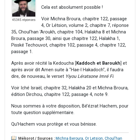
Cela est absolument possible !
Voir Michna Broura, chapitre 122, passage
45345 réponses
4, Or Létsion, volume 2, chapitre 7, réponse
35, Choul'han 'Aroukh, chapitre 104, Halakha 8 et Michna
Broura, passage 30, ainsi que chapitre 122, Halakha 1,
Pisské Techouvot, chapitre 102, passage 4, chapitre 122,
passage 1.
Après avoir récité la Kedoucha [
Kaddoch
et Baroukh
] et
après avoir dit Amen suite à "Hae-l Hakadoch", il faudra
dire, de nouveau, le verset
Yiyou Lératsone Imré Fi
.
Voir Iché Israël, chapitre 32, Halakha 20 et Michna Broura,
édition Dirchou, chapitre 122, passage 4, note 9.
Nous sommes à votre disposition, Bé’ézrat Hachem, pour
toute question supplémentaire.
Qu’Hachem vous protège et vous bénisse.
Mékorot / Sources :
Michna Beroura
,
Or Letsion
,
Choul'han