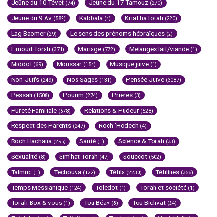
Jeûne du 10 Tévet
Jeûne du 17 Tamouz
(74)
(270)
Jeûne du 9 Av
Kabbala
Kriat haTorah
(582)
(4)
(220)
Lag Baomer
Le sens des prénoms hébraïques
(29)
(2)
Limoud Torah
Mariage
Mélanges lait/viande
(371)
(772)
(1)
Middot
Moussar
Musique juive
(69)
(154)
(1)
Non-Juifs
Nos Sages
Pensée Juive
(249)
(131)
(3087)
Pessah
Pourim
Prières
(1508)
(274)
(3)
Pureté Familiale
Relations & Pudeur
(578)
(528)
Respect des Parents
Roch 'Hodech
(247)
(4)
Roch Hachana
Santé
Science & Torah
(296)
(1)
(33)
Sexualité
Sim'hat Torah
Souccot
(8)
(47)
(502)
Talmud
Techouva
Téfila
Téfilines
(1)
(122)
(2230)
(356)
Temps Messianique
Toledot
Torah et société
(124)
(1)
(1)
Torah-Box & vous
Tou Béav
Tou Bichvat
(1)
(3)
(24)