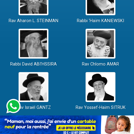
Rav Aharon L. STEINMAN
Rabbi 'Haïm KANIEWSKI
Rabbi David ABI'HSSIRA
Rav Chlomo AMAR
Rav Israël GANTZ
Rav Yossef-Haïm SITRUK