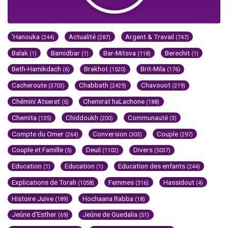
'Hanouka
Actualité
Argent & Travail
(244)
(287)
(747)
Balak
Bamidbar
Bar-Mitsva
Berechit
(1)
(1)
(118)
(1)
Beth-Hamikdach
Brakhot
Brit-Mila
(6)
(1520)
(176)
Cacheroute
Chabbath
Chavouot
(3703)
(2429)
(219)
Chémini Atseret
Chemirat haLachone
(5)
(188)
Chemita
Chiddoukh
Communauté
(135)
(200)
(3)
Compte du Omer
Conversion
Couple
(264)
(303)
(297)
Couple et Famille
Deuil
Divers
(5)
(1102)
(5037)
Education
Education
Education des enfants
(1)
(1)
(244)
Explications de Torah
Femmes
Hassidout
(1058)
(316)
(4)
Histoire Juive
Hochaana Rabba
(189)
(18)
Jeûne d'Esther
Jeûne de Guedalia
(69)
(51)