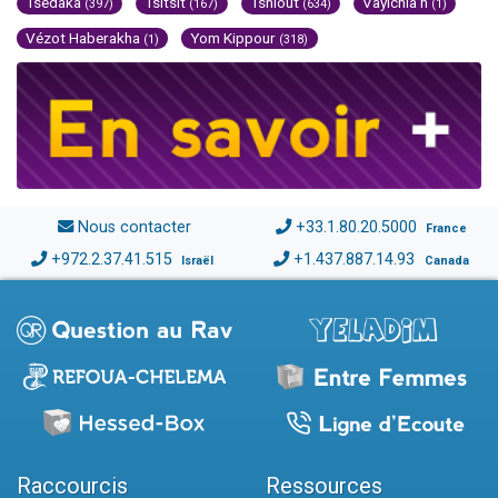
Tsédaka
Tsitsit
Tsniout
Vayichla'h
(397)
(167)
(634)
(1)
Vézot Haberakha
Yom Kippour
(1)
(318)
Nous contacter
+33.1.80.20.5000
France
+972.2.37.41.515
+1.437.887.14.93
Israël
Canada
Raccourcis
Ressources