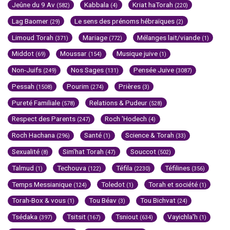
Jeûne du 9 Av
Kabbala
Kriat haTorah
(582)
(4)
(220)
Lag Baomer
Le sens des prénoms hébraïques
(29)
(2)
Limoud Torah
Mariage
Mélanges lait/viande
(371)
(772)
(1)
Middot
Moussar
Musique juive
(69)
(154)
(1)
Non-Juifs
Nos Sages
Pensée Juive
(249)
(131)
(3087)
Pessah
Pourim
Prières
(1508)
(274)
(3)
Pureté Familiale
Relations & Pudeur
(578)
(528)
Respect des Parents
Roch 'Hodech
(247)
(4)
Roch Hachana
Santé
Science & Torah
(296)
(1)
(33)
Sexualité
Sim'hat Torah
Souccot
(8)
(47)
(502)
Talmud
Techouva
Téfila
Téfilines
(1)
(122)
(2230)
(356)
Temps Messianique
Toledot
Torah et société
(124)
(1)
(1)
Torah-Box & vous
Tou Béav
Tou Bichvat
(1)
(3)
(24)
Tsédaka
Tsitsit
Tsniout
Vayichla'h
(397)
(167)
(634)
(1)