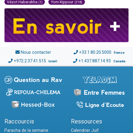
Vézot Haberakha
Yom Kippour
(1)
(318)
Nous contacter
+33.1.80.20.5000
France
+972.2.37.41.515
+1.437.887.14.93
Israël
Canada
Raccourcis
Ressources
Paracha de la semaine
Calendrier Juif