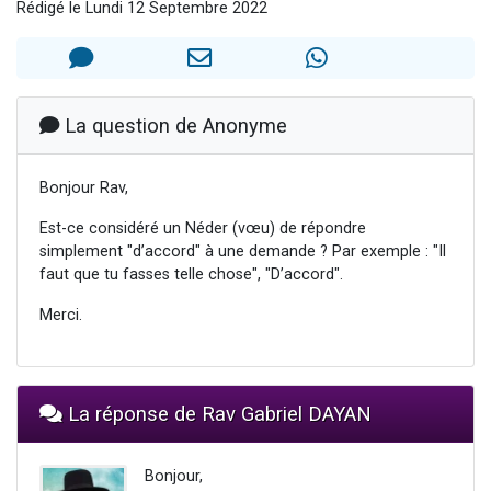
Rédigé le Lundi 12 Septembre 2022
3 personnes viennent de nous rejoindre sur WhatsApp
2 nouvelles musiques dans Torah-Box Music
8 personnes viennent de faire un don pour Tsédaka : pauvres d'Israel
Nouvelle émission radio : Visions de grandeur n°104 : Le Chabbath et le Birkat Hamazone à travers le temps
La question de Anonyme
4 personnes viennent de nous rejoindre sur WhatsApp
Bonjour Rav,
Est-ce considéré un Néder (vœu) de répondre
simplement "d’accord" à une demande ? Par exemple : "Il
faut que tu fasses telle chose", "D’accord".
Merci.
La réponse de Rav Gabriel DAYAN
Bonjour,