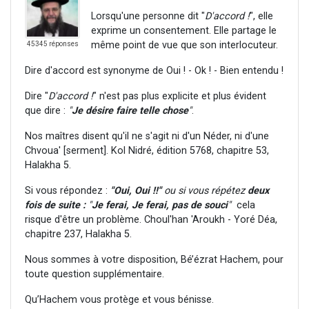
Lorsqu'une personne dit "
D'accord !
", elle
exprime un consentement. Elle partage le
même point de vue que son interlocuteur.
45345 réponses
Dire d'accord est synonyme de Oui ! - Ok ! - Bien entendu !
Dire "
D'accord !
" n'est pas plus explicite et plus évident
que dire :
"
Je désire faire telle chose
"
.
Nos maîtres disent qu'il ne s'agit ni d'un Néder, ni d'une
Chvoua' [serment]. Kol Nidré, édition 5768, chapitre 53,
Halakha 5.
Si vous répondez :
"Oui, Oui !!"
ou si vous répétez
deux
fois de suite :
"
Je ferai, Je ferai, pas de souci
"
cela
risque d'être un problème. Choul'han 'Aroukh - Yoré Déa,
chapitre 237, Halakha 5.
Nous sommes à votre disposition, Bé’ézrat Hachem, pour
toute question supplémentaire.
Qu’Hachem vous protège et vous bénisse.