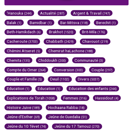
'Hanouka
Actualité
Argent & Travail
(244)
(287)
(747)
Balak
Bamidbar
Bar-Mitsva
Berechit
(1)
(1)
(118)
(1)
Beth-Hamikdach
Brakhot
Brit-Mila
(6)
(1520)
(176)
Cacheroute
Chabbath
Chavouot
(3703)
(2429)
(219)
Chémini Atseret
Chemirat haLachone
(5)
(188)
Chemita
Chiddoukh
Communauté
(135)
(200)
(3)
Compte du Omer
Conversion
Couple
(264)
(303)
(297)
Couple et Famille
Deuil
Divers
(5)
(1102)
(5037)
Education
Education
Education des enfants
(1)
(1)
(244)
Explications de Torah
Femmes
Hassidout
(1058)
(316)
(4)
Histoire Juive
Hochaana Rabba
(189)
(18)
Jeûne d'Esther
Jeûne de Guedalia
(69)
(51)
Jeûne du 10 Tévet
Jeûne du 17 Tamouz
(74)
(270)