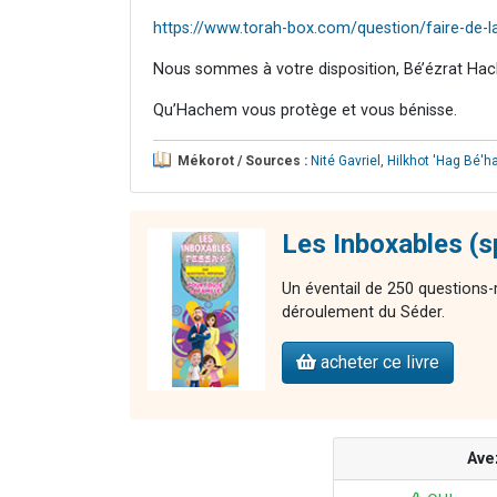
https://www.torah-box.com/question/faire-de-
Nous sommes à votre disposition, Bé’ézrat Hac
Qu’Hachem vous protège et vous bénisse.
Mékorot / Sources :
Nité Gavriel
,
Hilkhot 'Hag Bé'h
Les Inboxables (s
Un éventail de 250 questions-
déroulement du Séder.
acheter ce livre
Ave