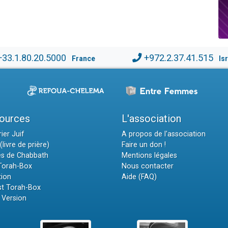
+33.1.80.20.5000
+972.2.37.41.515
France
Is
ources
L'association
ier Juif
A propos de l'association
(livre de prière)
Faire un don !
es de Chabbath
Mentions légales
 Torah-Box
Nous contacter
tion
Aide (FAQ)
t Torah-Box
 Version