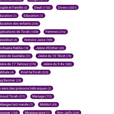
ouple et Famille
Deuil
Divers
(5)
(1102)
(5037)
ducation
Education
(1)
(1)
ducation des enfants
(244)
xplications de Torah
Femmes
(1058)
(316)
assidout
Histoire Juive
(4)
(189)
ochaana Rabba
Jeûne d'Esther
(18)
(69)
eûne de Guedalia
Jeûne du 10 Tévet
(51)
(74)
eûne du 17 Tamouz
Jeûne du 9 Av
(270)
(582)
abbala
Kriat haTorah
(4)
(220)
ag Baomer
(29)
e sens des prénoms hébraïques
(2)
imoud Torah
Mariage
(371)
(772)
élanges lait/viande
Middot
(1)
(69)
oussar
Musique juive
Non-Juifs
(154)
(1)
(249)