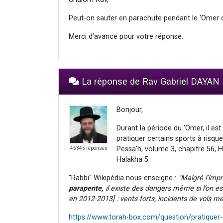
Peut-on sauter en parachute pendant le 'Omer 
Merci d’avance pour votre réponse.
La réponse de Rav Gabriel DAYAN
Bonjour,
Durant la période du 'Omer, il es
pratiquer certains sports à risque
Pessa'h, volume 3, chapitre 56, H
45345 réponses
Halakha 5.
"Rabbi" Wikipédia nous enseigne :
"Malgré l’imp
parapente,
il existe des dangers même si l’on e
en 2012-2013] : vents forts, incidents de vols me
https://www.torah-box.com/question/pratiquer