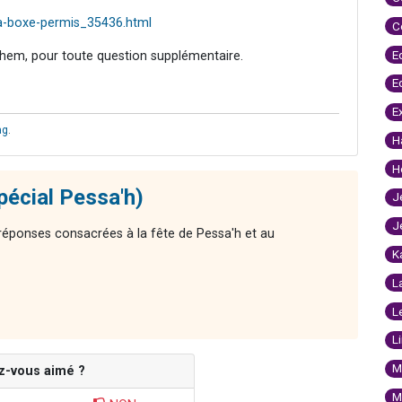
la-boxe-permis_35436.html
C
E
hem, pour toute question supplémentaire.
E
E
ag
.
H
H
pécial Pessa'h)
J
J
réponses consacrées à la fête de Pessa'h et au
K
L
L
L
M
z-vous aimé ?
M