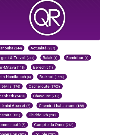
Hanouka
Actualité
(244)
(287)
rgent & Travail
Balak
Bamidbar
(747)
(1)
(1)
ar-Mitsva
Berechit
(118)
(1)
eth-Hamikdach
Brakhot
(6)
(1520)
rit-Mila
Cacheroute
(176)
(3703)
habbath
Chavouot
(2429)
(219)
hémini Atseret
Chemirat haLachone
(5)
(188)
hemita
Chiddoukh
(135)
(200)
ommunauté
Compte du Omer
(3)
(264)
onversion
Couple
(303)
(297)