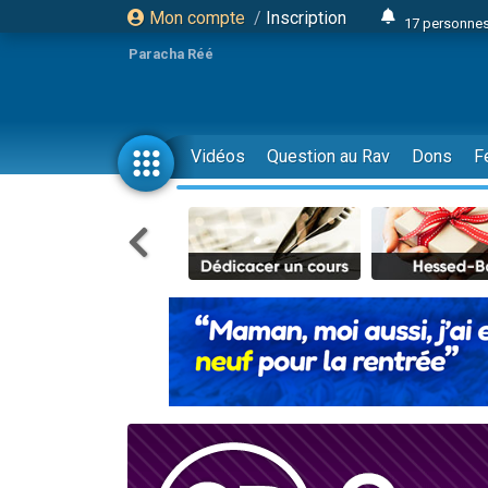
Mon compte
/
Inscription
17 personnes
4 personnes 
Paracha Réé
Il reste 
23 person
Eva vient de
Vidéos
Question au Rav
Dons
F
4 personnes 
3 personnes 
3 personn
Odaya vient 
13 personnes
2 personnes 
30 perso
12 nouve
Il reste 
3 personnes 