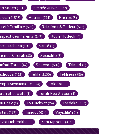
os Sages
Pensée Juive
(131)
(3087)
essah
Pourim
Prières
(1508)
(274)
(3)
ureté Familiale
Relations & Pudeur
(578)
(528)
espect des Parents
Roch 'Hodech
(247)
(4)
och Hachana
Santé
(296)
(1)
cience & Torah
Sexualité
(33)
(8)
im'hat Torah
Souccot
Talmud
(47)
(502)
(1)
echouva
Téfila
Téfilines
(122)
(2230)
(356)
emps Messianique
Toledot
(124)
(1)
orah et société
Torah-Box & vous
(1)
(1)
ou Béav
Tou Bichvat
Tsédaka
(3)
(24)
(397)
sitsit
Tsniout
Vayichla'h
(167)
(634)
(1)
ézot Haberakha
Yom Kippour
(1)
(318)