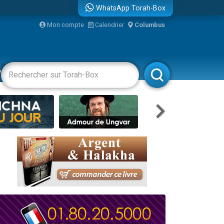
WhatsApp Torah-Box
Mon compte
Calendrier
Columbus
bre
vertissements
Livres
Rabbanim