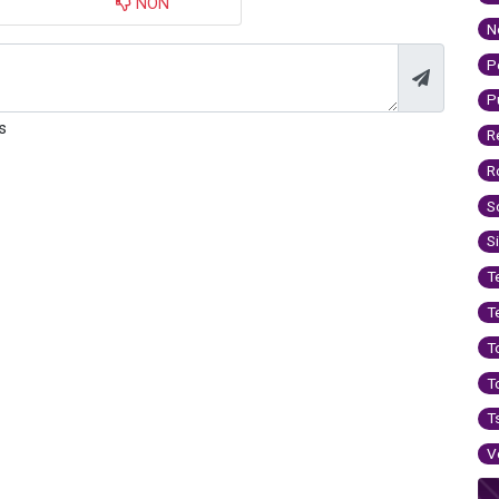
NON
N
P
P
s
R
R
S
S
T
T
T
T
T
V