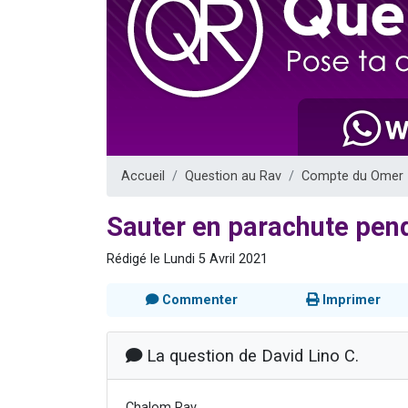
2 personnes 
2 nouvel
3 personnes 
8 personn
2 personn
Accueil
Question au Rav
Compte du Omer
Sauter en parachute pend
Rédigé le Lundi 5 Avril 2021
Commenter
Imprimer
La question de David Lino C.
Chalom Rav,