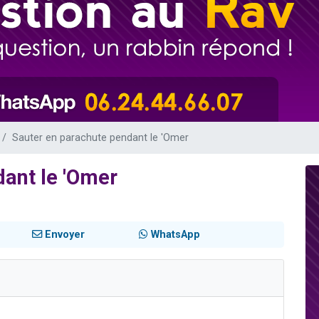
viennent de nous rejoindre sur WhatsApp
les musiques dans Torah-Box Music
viennent de nous rejoindre sur WhatsApp
es viennent de faire un don pour Tsédaka : pauvres d'Israel
es viennent de faire un don pour 1 Journée de Vacances Pour les Enfants
Sauter en parachute pendant le 'Omer
ant le 'Omer
Envoyer
WhatsApp