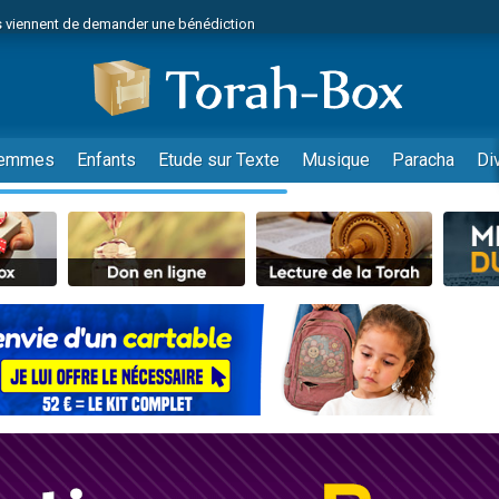
 viennent de demander une bénédiction
viennent de nous rejoindre sur WhatsApp
49 places pour étudier en groupe sur Zoom
nes viennent de faire un don pour Diane, 80 ans, dans un appartement insalu
 donner son Maasser
emmes
Enfants
Etude sur Texte
Musique
Paracha
Di
viennent de nous rejoindre sur WhatsApp
viennent de nous rejoindre sur WhatsApp
es viennent de faire un don pour 5 jours de vacances aux Orphelins
de donner son Maasser
 viennent de demander une bénédiction
viennent de nous rejoindre sur WhatsApp
nnes viennent de faire un don pour Sauvez la jambe de Yohan
lles musiques dans Torah-Box Music
49 places pour étudier en groupe sur Zoom
viennent de nous rejoindre sur WhatsApp