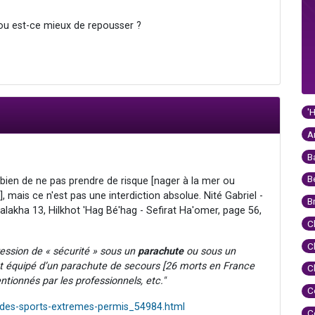
ou est-ce mieux de repousser ?
'
A
B
B
t bien de ne pas prendre de risque [nager à la mer ou
], mais ce n'est pas une interdiction absolue. Nité Gabriel -
B
alakha 13, Hilkhot 'Hag Bé'hag - Sefirat Ha'omer, page 56,
C
C
ression de « sécurité » sous un
parachute
ou sous un
st équipé d’un parachute de secours [26 morts en France
C
ntionnés par les professionnels, etc."
C
-des-sports-extremes-permis_54984.html
C