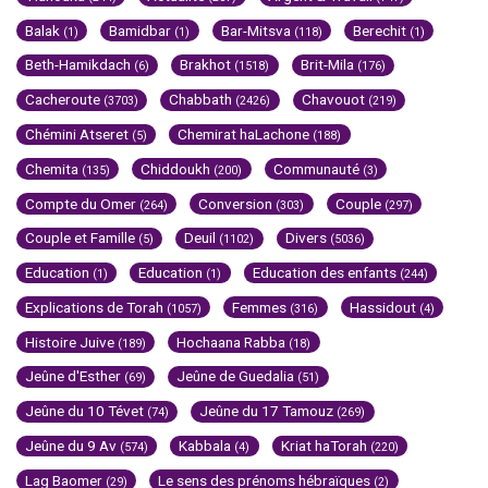
Balak
Bamidbar
Bar-Mitsva
Berechit
(1)
(1)
(118)
(1)
Beth-Hamikdach
Brakhot
Brit-Mila
(6)
(1518)
(176)
Cacheroute
Chabbath
Chavouot
(3703)
(2426)
(219)
Chémini Atseret
Chemirat haLachone
(5)
(188)
Chemita
Chiddoukh
Communauté
(135)
(200)
(3)
Compte du Omer
Conversion
Couple
(264)
(303)
(297)
Couple et Famille
Deuil
Divers
(5)
(1102)
(5036)
Education
Education
Education des enfants
(1)
(1)
(244)
Explications de Torah
Femmes
Hassidout
(1057)
(316)
(4)
Histoire Juive
Hochaana Rabba
(189)
(18)
Jeûne d'Esther
Jeûne de Guedalia
(69)
(51)
Jeûne du 10 Tévet
Jeûne du 17 Tamouz
(74)
(269)
Jeûne du 9 Av
Kabbala
Kriat haTorah
(574)
(4)
(220)
Lag Baomer
Le sens des prénoms hébraïques
(29)
(2)