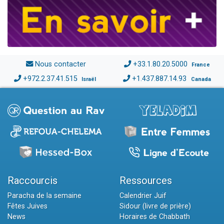
Nous contacter
+33.1.80.20.5000
France
+972.2.37.41.515
+1.437.887.14.93
Israël
Canada
Raccourcis
Ressources
Paracha de la semaine
Calendrier Juif
Fêtes Juives
Sidour (livre de prière)
News
Horaires de Chabbath