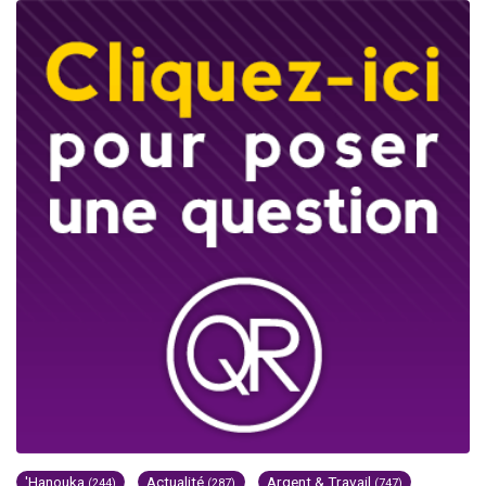
'Hanouka
Actualité
Argent & Travail
(244)
(287)
(747)