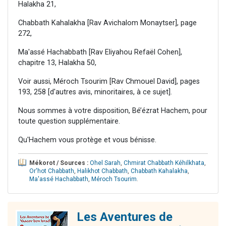
Halakha 21,
Chabbath Kahalakha [Rav Avichalom Monaytser], page
272,
Ma'assé Hachabbath [Rav Eliyahou Refaël Cohen],
chapitre 13, Halakha 50,
Voir aussi, Méroch Tsourim [Rav Chmouel David], pages
193, 258 [d'autres avis, minoritaires, à ce sujet].
Nous sommes à votre disposition, Bé’ézrat Hachem, pour
toute question supplémentaire.
Qu'Hachem vous protège et vous bénisse.
Mékorot / Sources :
Ohel Sarah
,
Chmirat Chabbath Kéhilkhata
,
Or'hot Chabbath
,
Halikhot Chabbath
,
Chabbath Kahalakha
,
Ma'assé Hachabbath
,
Méroch Tsourim
.
Les Aventures de