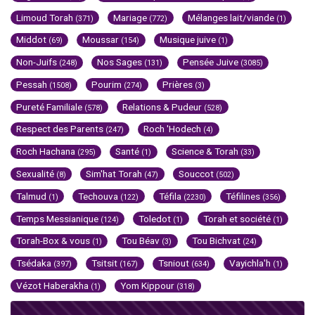
Limoud Torah
Mariage
Mélanges lait/viande
(371)
(772)
(1)
Middot
Moussar
Musique juive
(69)
(154)
(1)
Non-Juifs
Nos Sages
Pensée Juive
(248)
(131)
(3085)
Pessah
Pourim
Prières
(1508)
(274)
(3)
Pureté Familiale
Relations & Pudeur
(578)
(528)
Respect des Parents
Roch 'Hodech
(247)
(4)
Roch Hachana
Santé
Science & Torah
(295)
(1)
(33)
Sexualité
Sim'hat Torah
Souccot
(8)
(47)
(502)
Talmud
Techouva
Téfila
Téfilines
(1)
(122)
(2230)
(356)
Temps Messianique
Toledot
Torah et société
(124)
(1)
(1)
Torah-Box & vous
Tou Béav
Tou Bichvat
(1)
(3)
(24)
Tsédaka
Tsitsit
Tsniout
Vayichla'h
(397)
(167)
(634)
(1)
Vézot Haberakha
Yom Kippour
(1)
(318)