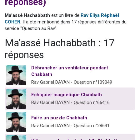
réponses)
Ariel vient de donner son Maasser
Il reste 49 places pour étudier en groupe sur Zoom
Ma'assé Hachabbath
est un livre de
Rav Eliya Réphaël
COHEN
. Il a été mentionné dans 17 réponses différentes du
Nathaniel vient de donner son Maasser
service "Question au Rav".
6 personnes viennent de faire un don pour 5 enfants déjà orphelins risquent de perdre leur maman
Ma'assé Hachabbath : 17
3 personnes viennent de nous rejoindre sur WhatsApp
réponses
Débrancher un ventilateur pendant
Chabbath
Rav Gabriel DAYAN - Question n°109049
Echiquier magnétique Chabbath
Rav Gabriel DAYAN - Question n°66416
Faire un puzzle Chabbath
Rav Gabriel DAYAN - Question n°28641