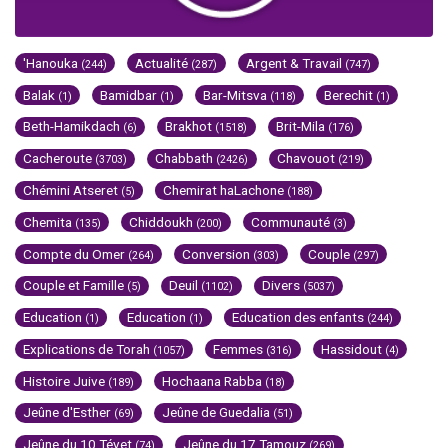
'Hanouka
Actualité
Argent & Travail
(244)
(287)
(747)
Balak
Bamidbar
Bar-Mitsva
Berechit
(1)
(1)
(118)
(1)
Beth-Hamikdach
Brakhot
Brit-Mila
(6)
(1518)
(176)
Cacheroute
Chabbath
Chavouot
(3703)
(2426)
(219)
Chémini Atseret
Chemirat haLachone
(5)
(188)
Chemita
Chiddoukh
Communauté
(135)
(200)
(3)
Compte du Omer
Conversion
Couple
(264)
(303)
(297)
Couple et Famille
Deuil
Divers
(5)
(1102)
(5037)
Education
Education
Education des enfants
(1)
(1)
(244)
Explications de Torah
Femmes
Hassidout
(1057)
(316)
(4)
Histoire Juive
Hochaana Rabba
(189)
(18)
Jeûne d'Esther
Jeûne de Guedalia
(69)
(51)
Jeûne du 10 Tévet
Jeûne du 17 Tamouz
(74)
(269)