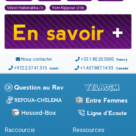
Vézot Haberakha
Yom Kippour
(1)
(318)
Nous contacter
+33.1.80.20.5000
France
+972.2.37.41.515
+1.437.887.14.93
Israël
Canada
Raccourcis
Ressources