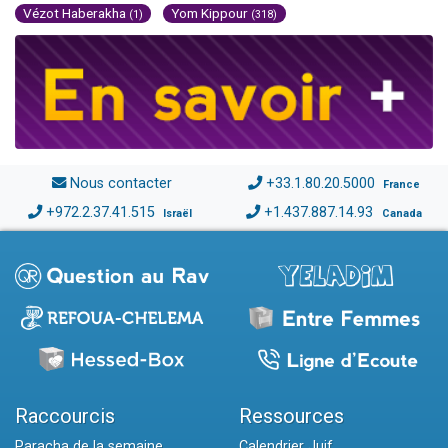
Vézot Haberakha
Yom Kippour
(1)
(318)
Nous contacter
+33.1.80.20.5000
France
+972.2.37.41.515
+1.437.887.14.93
Israël
Canada
Raccourcis
Ressources
Paracha de la semaine
Calendrier Juif