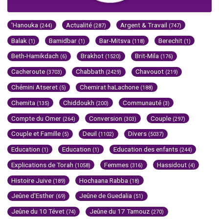
'Hanouka
Actualité
Argent & Travail
(244)
(287)
(747)
Balak
Bamidbar
Bar-Mitsva
Berechit
(1)
(1)
(118)
(1)
Beth-Hamikdach
Brakhot
Brit-Mila
(6)
(1520)
(176)
Cacheroute
Chabbath
Chavouot
(3703)
(2429)
(219)
Chémini Atseret
Chemirat haLachone
(5)
(188)
Chemita
Chiddoukh
Communauté
(135)
(200)
(3)
Compte du Omer
Conversion
Couple
(264)
(303)
(297)
Couple et Famille
Deuil
Divers
(5)
(1102)
(5037)
Education
Education
Education des enfants
(1)
(1)
(244)
Explications de Torah
Femmes
Hassidout
(1058)
(316)
(4)
Histoire Juive
Hochaana Rabba
(189)
(18)
Jeûne d'Esther
Jeûne de Guedalia
(69)
(51)
Jeûne du 10 Tévet
Jeûne du 17 Tamouz
(74)
(270)