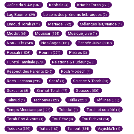
Jeûne du 9 Av
Kabbala
Kriat haTorah
(582)
(4)
(220)
Lag Baomer
Le sens des prénoms hébraïques
(29)
(2)
Limoud Torah
Mariage
Mélanges lait/viande
(371)
(772)
(1)
Middot
Moussar
Musique juive
(69)
(154)
(1)
Non-Juifs
Nos Sages
Pensée Juive
(249)
(131)
(3087)
Pessah
Pourim
Prières
(1508)
(274)
(3)
Pureté Familiale
Relations & Pudeur
(578)
(528)
Respect des Parents
Roch 'Hodech
(247)
(4)
Roch Hachana
Santé
Science & Torah
(296)
(1)
(33)
Sexualité
Sim'hat Torah
Souccot
(8)
(47)
(502)
Talmud
Techouva
Téfila
Téfilines
(1)
(122)
(2230)
(356)
Temps Messianique
Toledot
Torah et société
(124)
(1)
(1)
Torah-Box & vous
Tou Béav
Tou Bichvat
(1)
(3)
(24)
Tsédaka
Tsitsit
Tsniout
Vayichla'h
(397)
(167)
(634)
(1)