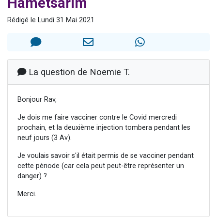
Hamétsarim
Nouvelle émission radio : Visions de grandeur n°104 : Le Chabbath et le Birkat Hamazone à travers le temps
Rédigé le Lundi 31 Mai 2021
61 personnes viennent de demander une bénédiction
Ariel vient de donner son Maasser
Il reste 49 places pour étudier en groupe sur Zoom
Eva vient de donner son Maasser
La question de Noemie T.
Bonjour Rav,
Je dois me faire vacciner contre le Covid mercredi
prochain, et la deuxième injection tombera pendant les
neuf jours (3 Av).
Je voulais savoir s'il était permis de se vacciner pendant
cette période (car cela peut peut-être représenter un
danger) ?
Merci.