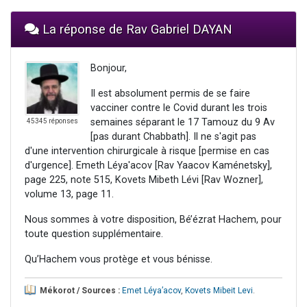
La réponse de Rav Gabriel DAYAN
Bonjour,
Il est absolument permis de se faire
vacciner contre le Covid durant les trois
semaines séparant le 17 Tamouz du 9 Av
45345 réponses
[pas durant Chabbath]. Il ne s'agit pas
d'une intervention chirurgicale à risque [permise en cas
d'urgence]. Emeth Léya'acov [Rav Yaacov Kaménetsky],
page 225, note 515, Kovets Mibeth Lévi [Rav Wozner],
volume 13, page 11.
Nous sommes à votre disposition, Bé’ézrat Hachem, pour
toute question supplémentaire.
Qu’Hachem vous protège et vous bénisse.
Mékorot / Sources :
Emet Léya’acov
,
Kovets Mibeit Levi
.