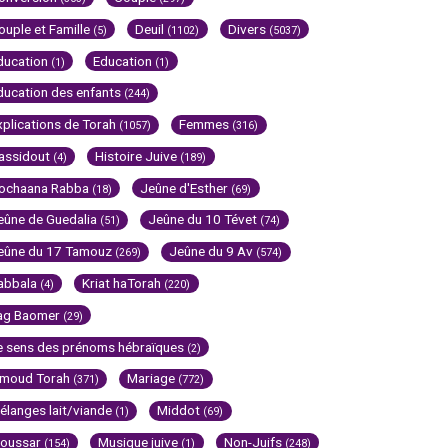
ouple et Famille
Deuil
Divers
(5)
(1102)
(5037)
ducation
Education
(1)
(1)
ducation des enfants
(244)
xplications de Torah
Femmes
(1057)
(316)
assidout
Histoire Juive
(4)
(189)
ochaana Rabba
Jeûne d'Esther
(18)
(69)
eûne de Guedalia
Jeûne du 10 Tévet
(51)
(74)
eûne du 17 Tamouz
Jeûne du 9 Av
(269)
(574)
abbala
Kriat haTorah
(4)
(220)
ag Baomer
(29)
e sens des prénoms hébraïques
(2)
imoud Torah
Mariage
(371)
(772)
élanges lait/viande
Middot
(1)
(69)
oussar
Musique juive
Non-Juifs
(154)
(1)
(248)