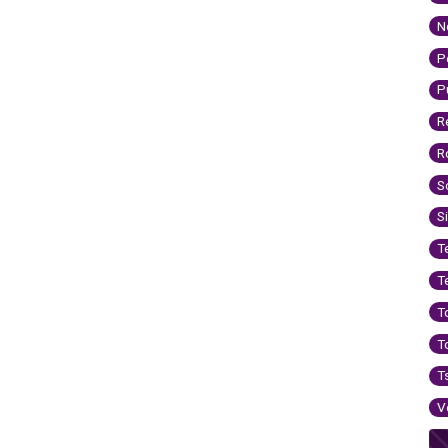
N
P
P
R
R
S
S
T
T
T
T
T
V