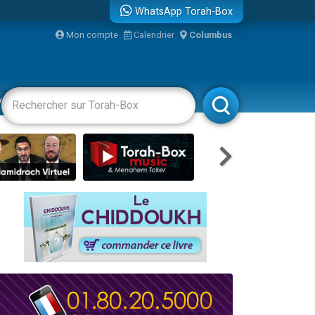
WhatsApp Torah-Box
Mon compte
Calendrier
Columbus
re
vertissements
Livres
Rabbanim
travers le temps