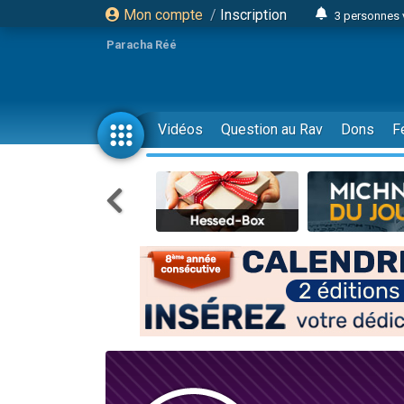
Mon compte
/
Inscription
3 personnes 
Odaya vient 
Paracha Réé
3 personn
3 personn
2 personnes 
Vidéos
Question au Rav
Dons
F
13 personnes
30 perso
Il reste 
12 nouve
3 personnes 
2 personnes 
2 nouvel
3 personnes 
8 personn
Nouvelle émis