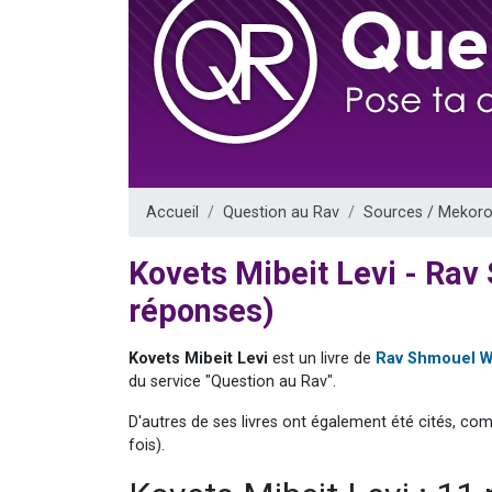
61 personnes
Il reste 
Ariel vient 
Nathaniel vi
4 personnes 
Accueil
Question au Rav
Sources / Mekoro
Kovets Mibeit Levi - R
réponses)
Kovets Mibeit Levi
est un livre de
Rav Shmouel 
du service "Question au Rav".
D'autres de ses livres ont également été cités, co
fois).