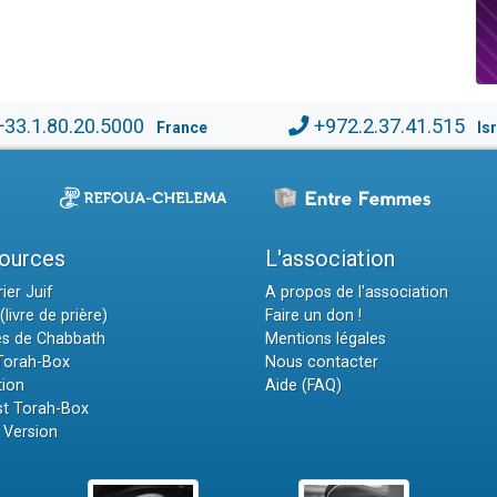
+33.1.80.20.5000
+972.2.37.41.515
France
Is
ources
L'association
ier Juif
A propos de l'association
(livre de prière)
Faire un don !
es de Chabbath
Mentions légales
 Torah-Box
Nous contacter
tion
Aide (FAQ)
t Torah-Box
 Version