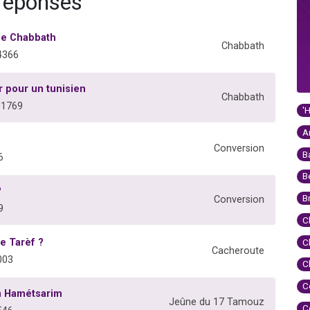
 réponses
le Chabbath
Chabbath
4366
r pour un tunisien
Chabbath
01769
'
A
Conversion
B
6
B
?
B
Conversion
9
C
e Tarèf ?
C
Cacheroute
003
C
C
n Hamétsarim
Jeûne du 17 Tamouz
C