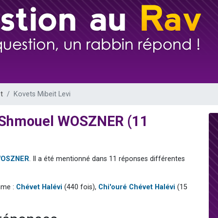
 viennent de demander une bénédiction
49 places pour étudier en groupe sur Zoom
de donner son Maasser
ent de donner son Maasser
viennent de nous rejoindre sur WhatsApp
t
Kovets Mibeit Levi
av Shmouel WOSZNER (11
WOSZNER
. Il a été mentionné dans 11 réponses différentes
mme :
Chévet Halévi
(440 fois),
Chi'ouré Chévet Halévi
(15