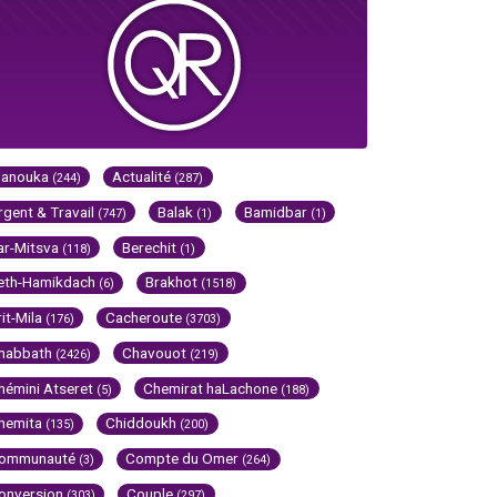
Hanouka
Actualité
(244)
(287)
rgent & Travail
Balak
Bamidbar
(747)
(1)
(1)
ar-Mitsva
Berechit
(118)
(1)
eth-Hamikdach
Brakhot
(6)
(1518)
rit-Mila
Cacheroute
(176)
(3703)
habbath
Chavouot
(2426)
(219)
hémini Atseret
Chemirat haLachone
(5)
(188)
hemita
Chiddoukh
(135)
(200)
ommunauté
Compte du Omer
(3)
(264)
onversion
Couple
(303)
(297)