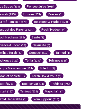
os Sages
Pensée Juive
(131)
(3085)
essah
Pourim
Prières
(1508)
(274)
(3)
ureté Familiale
Relations & Pudeur
(578)
(528)
espect des Parents
Roch 'Hodech
(247)
(4)
och Hachana
Santé
(295)
(1)
cience & Torah
Sexualité
(33)
(8)
im'hat Torah
Souccot
Talmud
(47)
(502)
(1)
echouva
Téfila
Téfilines
(122)
(2230)
(356)
emps Messianique
Toledot
(124)
(1)
orah et société
Torah-Box & vous
(1)
(1)
ou Béav
Tou Bichvat
Tsédaka
(3)
(24)
(397)
sitsit
Tsniout
Vayichla'h
(167)
(634)
(1)
ézot Haberakha
Yom Kippour
(1)
(318)