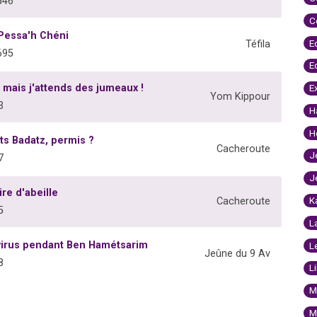
546
C
 Pessa'h Chéni
E
Téfila
695
E
, mais j'attends des jumeaux !
E
Yom Kippour
3
H
H
ts Badatz, permis ?
Cacheroute
J
7
J
ire d'abeille
K
Cacheroute
5
L
avirus pendant Ben Hamétsarim
L
Jeûne du 9 Av
8
L
M
M