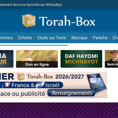
viennent de nous rejoindre sur WhatsApp
de donner son Maasser
es viennent de faire un don pour 5 jours de vacances aux Orphelins
es viennent de faire un don pour Diane, 80 ans, dans un appartement insalub
viennent de nous rejoindre sur WhatsApp
emmes
Enfants
Etude sur Texte
Musique
Paracha
Di
 viennent de demander une bénédiction
nnes viennent de faire un don pour Sauvez la jambe de Yohan
49 places pour étudier en groupe sur Zoom
lles musiques dans Torah-Box Music
viennent de nous rejoindre sur WhatsApp
viennent de nous rejoindre sur WhatsApp
les musiques dans Torah-Box Music
viennent de nous rejoindre sur WhatsApp
es viennent de faire un don pour Tsédaka : pauvres d'Israel
sion radio : Visions de grandeur n°104 : Le Chabbath et le Birkat Hamazone à 