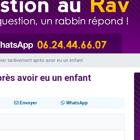
 viennent de demander une bénédiction
viennent de nous rejoindre sur WhatsApp
49 places pour étudier en groupe sur Zoom
 donner son Maasser
donner son Maasser
ier tardivement après avoir eu un enfant
rès avoir eu un enfant
Envoyer
WhatsApp