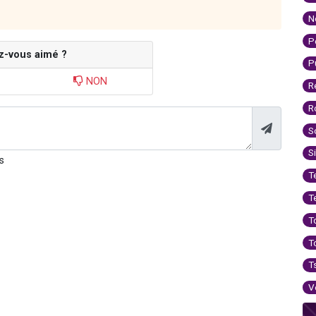
N
P
z-vous aimé ?
P
NON
R
R
S
S
s
T
T
T
T
T
V