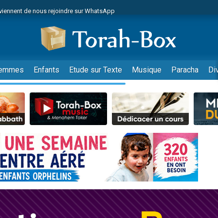
viennent de nous rejoindre sur WhatsApp
r vient de donner son Maasser
nes viennent de faire un don pour Événements Torah-Box
es viennent de faire un don pour Tsédaka : pauvres d'Israel
viennent de nous rejoindre sur WhatsApp
emmes
Enfants
Etude sur Texte
Musique
Paracha
Di
 viennent de demander une bénédiction
es viennent de faire un don pour Diane, 80 ans, dans un appartement insalub
49 places pour étudier en groupe sur Zoom
viennent de nous rejoindre sur WhatsApp
 viennent de demander une bénédiction
49 places pour étudier en groupe sur Zoom
viennent de nous rejoindre sur WhatsApp
viennent de nous rejoindre sur WhatsApp
es viennent de faire un don pour Reloger Rivka, 6 enfants, victime de violences
es viennent de faire un don pour 1 Journée de Vacances Pour les Enfants