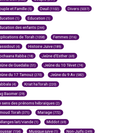
ouple et Famille
Deuil
Divers
(5)
(1102)
(5037)
ducation
Education
(1)
(1)
ducation des enfants
(244)
xplications de Torah
Femmes
(1058)
(316)
assidout
Histoire Juive
(4)
(189)
ochaana Rabba
Jeûne d'Esther
(18)
(69)
eûne de Guedalia
Jeûne du 10 Tévet
(51)
(74)
eûne du 17 Tamouz
Jeûne du 9 Av
(270)
(582)
abbala
Kriat haTorah
(4)
(220)
ag Baomer
(29)
e sens des prénoms hébraïques
(2)
imoud Torah
Mariage
(371)
(772)
élanges lait/viande
Middot
(1)
(69)
oussar
Musique juive
Non-Juifs
(154)
(1)
(249)