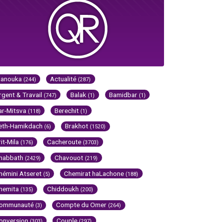
Hanouka
Actualité
(244)
(287)
rgent & Travail
Balak
Bamidbar
(747)
(1)
(1)
ar-Mitsva
Berechit
(118)
(1)
eth-Hamikdach
Brakhot
(6)
(1520)
rit-Mila
Cacheroute
(176)
(3703)
habbath
Chavouot
(2429)
(219)
hémini Atseret
Chemirat haLachone
(5)
(188)
hemita
Chiddoukh
(135)
(200)
ommunauté
Compte du Omer
(3)
(264)
onversion
Couple
(303)
(297)