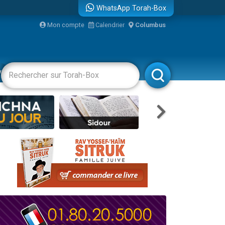
WhatsApp Torah-Box
Mon compte
Calendrier
Columbus
vertissements
Livres
Rabbanim
re
...