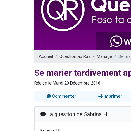
17 personnes
4 personnes 
Il reste 
Eva vient de
Eli vient de 
Accueil
Question au Rav
Mariage
Se mar
Se marier tardivement ap
Rédigé le Mardi 20 Décembre 2016
Commenter
Imprimer
La question de Sabrina H.
Bonjour Rav,