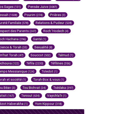
os Sages
Pensée Juive
(131)
(3087)
essah
Pourim
Prières
(1508)
(274)
(3)
ureté Familiale
Relations & Pudeur
(578)
(528)
espect des Parents
Roch 'Hodech
(247)
(4)
och Hachana
Santé
(296)
(1)
cience & Torah
Sexualité
(33)
(8)
im'hat Torah
Souccot
Talmud
(47)
(502)
(1)
echouva
Téfila
Téfilines
(122)
(2230)
(356)
emps Messianique
Toledot
(124)
(1)
orah et société
Torah-Box & vous
(1)
(1)
ou Béav
Tou Bichvat
Tsédaka
(3)
(24)
(397)
sitsit
Tsniout
Vayichla'h
(167)
(634)
(1)
ézot Haberakha
Yom Kippour
(1)
(318)