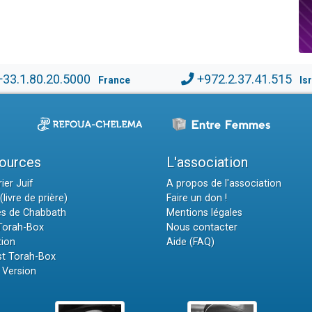
+33.1.80.20.5000
+972.2.37.41.515
France
Is
ources
L'association
ier Juif
A propos de l'association
(livre de prière)
Faire un don !
es de Chabbath
Mentions légales
 Torah-Box
Nous contacter
tion
Aide (FAQ)
t Torah-Box
 Version