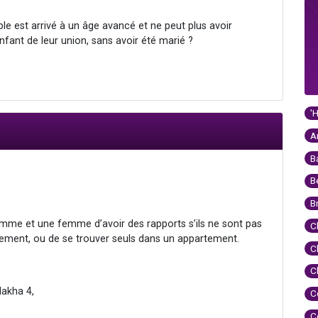
ple est arrivé à un âge avancé et ne peut plus avoir
enfant de leur union, sans avoir été marié ?
'
A
B
B
B
homme et une femme d’avoir des rapports s’ils ne sont pas
C
eusement, ou de se trouver seuls dans un appartement.
C
C
lakha 4,
C
C