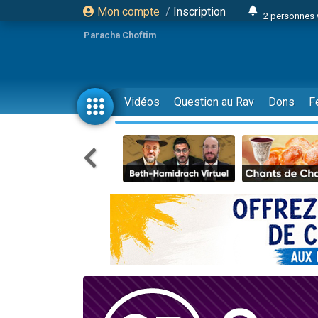
Mon compte
/
Inscription
2 personnes 
Lisbel Esthe
Paracha Choftim
3 person
2 personn
3 personnes 
Vidéos
Question au Rav
Dons
F
11 personnes
3 personn
Il reste 
2 personnes 
29 personnes
Il reste 
2 personnes 
6 personnes 
4 personn
2 personn