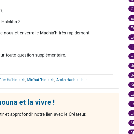
C
0,
E
 Halakha 3.
E
de nous et enverra le Machia'h très rapidement.
E
H
our toute question supplémentaire.
H
J
J
éfer Ha'hinoukh
,
Min'hat 'Hinoukh
,
Arokh Hachoul'han
.
K
L
una et la vivre !
L
L
ir et approfondir notre lien avec le Créateur.
M
M