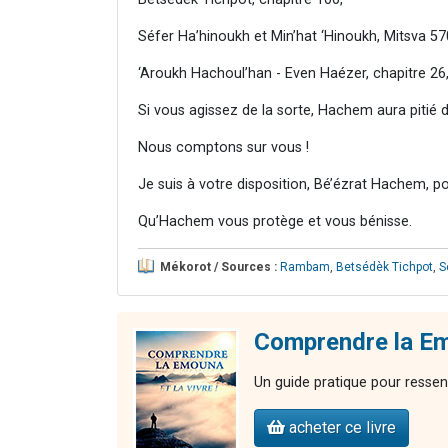
Séfer Ha’hinoukh et Min’hat ‘Hinoukh, Mitsva 57
‘Aroukh Hachoul’han - Even Haézer, chapitre 26,
Si vous agissez de la sorte, Hachem aura pitié 
Nous comptons sur vous !
Je suis à votre disposition, Bé’ézrat Hachem, p
Qu’Hachem vous protège et vous bénisse.
Mékorot / Sources :
Rambam
,
Betsédèk Tichpot
,
S
Comprendre la Emo
Un guide pratique pour ressent
acheter ce livre