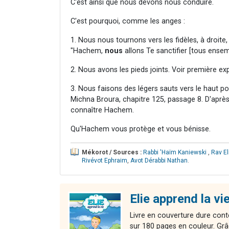
C'est ainsi que nous devons nous conduire.
C'est pourquoi, comme les anges :
1. Nous nous tournons vers les fidèles, à droite, 
"Hachem,
nous
allons Te sanctifier [tous ensem
2. Nous avons les pieds joints. Voir première exp
3. Nous faisons des légers sauts vers le haut pour
Michna Broura, chapitre 125, passage 8. D'après 
connaître Hachem.
Qu'Hachem vous protège et vous bénisse.
Mékorot / Sources :
Rabbi 'Haïm Kaniewski
,
Rav E
Rivévot Ephraim
,
Avot Dérabbi Nathan
.
Elie apprend la vie
Livre en couverture dure cont
sur 180 pages en couleur. Grâ