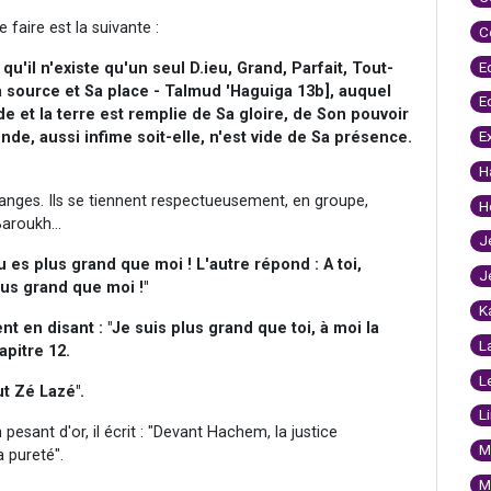
 faire est la suivante :
C
E
u'il n'existe qu'un seul D.ieu, Grand, Parfait, Tout-
 source et Sa place - Talmud 'Haguiga 13b], auquel
E
nde et la terre est remplie de Sa gloire, de Son pouvoir
E
de, aussi infime soit-elle, n'est vide de Sa présence.
H
anges. Ils se tiennent respectueusement, en groupe,
H
Baroukh...
J
tu es plus grand que moi ! L'autre répond : A toi,
J
lus grand que moi !"
K
 en disant : "Je suis plus grand que toi, à moi la
L
apitre 12.
L
t Zé Lazé".
L
esant d'or, il écrit : "Devant Hachem, la justice
M
 pureté".
M