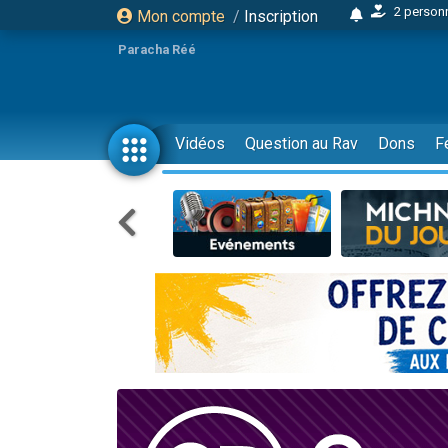
Mon compte
/
Inscription
17 personnes
4 personnes 
Paracha Réé
Il reste 
23 person
Eva vient de
Vidéos
Question au Rav
Dons
F
4 personnes 
3 personnes 
3 personn
Odaya vient 
2 personnes 
13 personnes
12 nouve
30 perso
Il reste 
3 personnes 