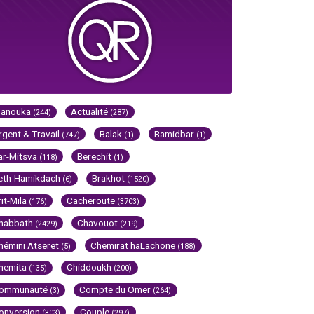
Hanouka
Actualité
(244)
(287)
rgent & Travail
Balak
Bamidbar
(747)
(1)
(1)
ar-Mitsva
Berechit
(118)
(1)
eth-Hamikdach
Brakhot
(6)
(1520)
rit-Mila
Cacheroute
(176)
(3703)
habbath
Chavouot
(2429)
(219)
hémini Atseret
Chemirat haLachone
(5)
(188)
hemita
Chiddoukh
(135)
(200)
ommunauté
Compte du Omer
(3)
(264)
onversion
Couple
(303)
(297)