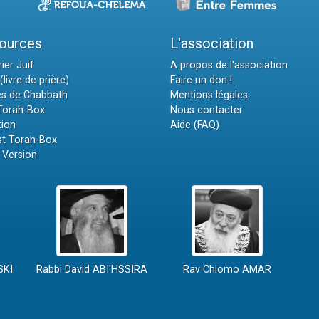
ources
L'association
ier Juif
A propos de l'association
(livre de prière)
Faire un don !
es de Chabbath
Mentions légales
 Torah-Box
Nous contacter
tion
Aide (FAQ)
t Torah-Box
 Version
SKI
Rabbi David ABI'HSSIRA
Rav Chlomo AMAR