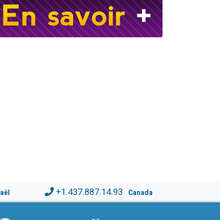
+1.437.887.14.93
raël
Canada