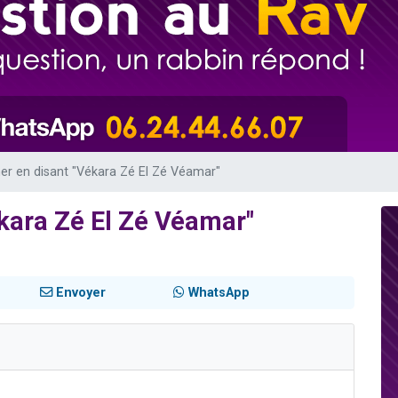
viennent de nous rejoindre sur WhatsApp
viennent de nous rejoindre sur WhatsApp
les musiques dans Torah-Box Music
es viennent de faire un don pour Reloger Rivka, 6 enfants, victime de violences
es viennent de faire un don pour 1 Journée de Vacances Pour les Enfants
er en disant "Vékara Zé El Zé Véamar"
kara Zé El Zé Véamar"
Envoyer
WhatsApp