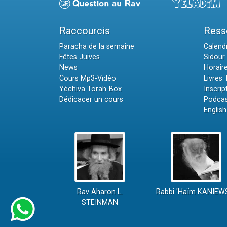
Raccourcis
Ress
Paracha de la semaine
Calendr
Fêtes Juives
Sidour 
News
Horair
Cours Mp3-Vidéo
Livres
Yéchiva Torah-Box
Inscrip
Dédicacer un cours
Podcas
English
Rav Aharon L.
Rabbi 'Haïm KANIEW
STEINMAN