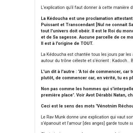
L'explication qu'il faut donner à cette manière de
La Kédoucha est une proclamation attestant q
Puissant et Transcendant [Nul ne connait Sa
tout l'univers doit obéir. Il est le Roi du mo
et de Sa sagesse. Aucune parcelle de ce mon
Il est à l'origine de TOUT.
La Kédoucha est chantée tous les jours par les 
autour du trône céleste et s'écrient : Kadoch... 
L'un dit à l'autre : "A toi de commencer, car 
plutôt, de commencer car, en vérité, tu es p
Non pas comme les hommes qui s'interpellent
première place". Voir Avot Dérabbi Natan, ch
Ceci est le sens des mots "Vénotnim Réchou
Le Rav Munk donne une explication qui vaut son p
s'épanouit et l'amour [des anges] garde toute sa