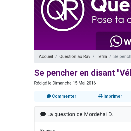
2 personnes 
3 personnes 
2 nouvel
4 personn
2 personn
Accueil
Question au Rav
Téfila
Se pench
Se pencher en disant "Vé
Rédigé le Dimanche 15 Mai 2016
Commenter
Imprimer
La question de Mordehai D.
Bonjour,