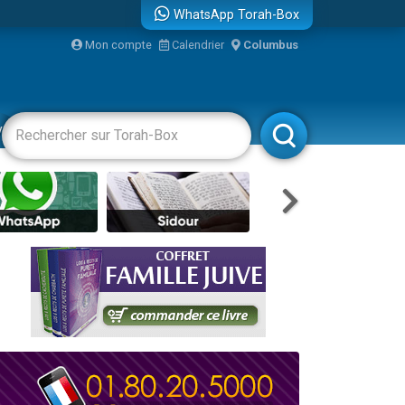
WhatsApp Torah-Box
Mon compte
Calendrier
Columbus
bre
vertissements
Livres
Rabbanim