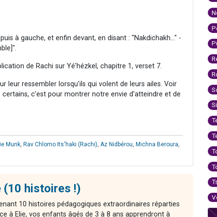
N
P
puis à gauche, et enfin devant, en disant : "Nakdichakh..." -
P
ble]".
R
lication de Rachi sur Yé'hézkel, chapitre 1, verset 7.
R
 leur ressembler lorsqu'ils qui volent de leurs ailes. Voir
S
certains, c'est pour montrer notre envie d'atteindre et de
S
T
T
lie Munk
,
Rav Chlomo Its'haki (Rachi)
,
Az Nidbérou
,
Michna Beroura
,
T
T
T
 (10 histoires !)
V
enant 10 histoires pédagogiques extraordinaires réparties
ce à Elie, vos enfants âgés de 3 à 8 ans apprendront à