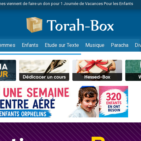
 viennent de demander une bénédiction
viennent de nous rejoindre sur WhatsApp
49 places pour étudier en groupe sur Zoom
nes viennent de faire un don pour Diane, 80 ans, dans un appartement insalu
 donner son Maasser
emmes
Enfants
Etude sur Texte
Musique
Paracha
Di
viennent de nous rejoindre sur WhatsApp
viennent de nous rejoindre sur WhatsApp
es viennent de faire un don pour 5 jours de vacances aux Orphelins
de donner son Maasser
viennent de nous rejoindre sur WhatsApp
 viennent de demander une bénédiction
lles musiques dans Torah-Box Music
nnes viennent de faire un don pour Sauvez la jambe de Yohan
49 places pour étudier en groupe sur Zoom
viennent de nous rejoindre sur WhatsApp