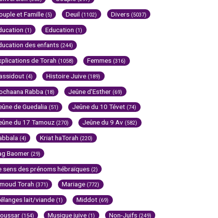
ouple et Famille
Deuil
Divers
(5)
(1102)
(5037)
ducation
Education
(1)
(1)
ducation des enfants
(244)
xplications de Torah
Femmes
(1058)
(316)
assidout
Histoire Juive
(4)
(189)
ochaana Rabba
Jeûne d'Esther
(18)
(69)
eûne de Guedalia
Jeûne du 10 Tévet
(51)
(74)
eûne du 17 Tamouz
Jeûne du 9 Av
(270)
(582)
abbala
Kriat haTorah
(4)
(220)
ag Baomer
(29)
e sens des prénoms hébraïques
(2)
imoud Torah
Mariage
(371)
(772)
élanges lait/viande
Middot
(1)
(69)
oussar
Musique juive
Non-Juifs
(154)
(1)
(249)