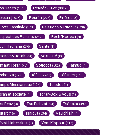
os Sages
Pensée Juive
(131)
(3087)
essah
Pourim
Prières
(1508)
(274)
(3)
ureté Familiale
Relations & Pudeur
(578)
(528)
espect des Parents
Roch 'Hodech
(247)
(4)
och Hachana
Santé
(296)
(1)
cience & Torah
Sexualité
(33)
(8)
im'hat Torah
Souccot
Talmud
(47)
(502)
(1)
echouva
Téfila
Téfilines
(122)
(2230)
(356)
emps Messianique
Toledot
(124)
(1)
orah et société
Torah-Box & vous
(1)
(1)
ou Béav
Tou Bichvat
Tsédaka
(3)
(24)
(397)
sitsit
Tsniout
Vayichla'h
(167)
(634)
(1)
ézot Haberakha
Yom Kippour
(1)
(318)