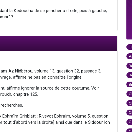
endant la Kedoucha de se pencher à droite, puis à gauche,
amar" ?
'
A
B
ns Az Nidbérou, volume 13, question 32, passage 3,
B
uvrage, affirme ne pas en connaître l'origine.
B
t, affirme ignorer la source de cette coutume. Voir
C
roukh, chapitre 125.
C
s recherches.
C
v Ephraïm Grinblatt : Rivevot Ephraïm, volume 5, question
C
er tout d'abord vers la droite] ainsi que dans le Siddour Ich
C