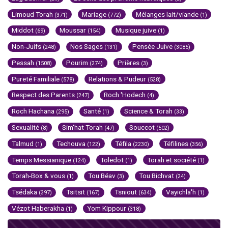
Limoud Torah
Mariage
Mélanges lait/viande
(371)
(772)
(1)
Middot
Moussar
Musique juive
(69)
(154)
(1)
Non-Juifs
Nos Sages
Pensée Juive
(248)
(131)
(3085)
Pessah
Pourim
Prières
(1508)
(274)
(3)
Pureté Familiale
Relations & Pudeur
(578)
(528)
Respect des Parents
Roch 'Hodech
(247)
(4)
Roch Hachana
Santé
Science & Torah
(295)
(1)
(33)
Sexualité
Sim'hat Torah
Souccot
(8)
(47)
(502)
Talmud
Techouva
Téfila
Téfilines
(1)
(122)
(2230)
(356)
Temps Messianique
Toledot
Torah et société
(124)
(1)
(1)
Torah-Box & vous
Tou Béav
Tou Bichvat
(1)
(3)
(24)
Tsédaka
Tsitsit
Tsniout
Vayichla'h
(397)
(167)
(634)
(1)
Vézot Haberakha
Yom Kippour
(1)
(318)