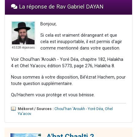
La réponse de Rav Gabriel DAYAN
Bonjour,
Si cela est vraiment dérangeant et que
cela est insupportable, il est permis d'agir
comme mentionné dans votre question.
45328 réponses
Voir Choul'han 'Aroukh - Yoré Déa, chapitre 182, Halakha
4 et Ohel Ya'acov, édition 5773, page 276, Halakha 8.
Nous sommes à votre disposition, Bé’ézrat Hachem, pour
toute question supplémentaire.
Qu’Hachem vous protège et vous bénisse.
Mékorot / Sources :
Choul'han 'Aroukh - Yoré Déa
,
Ohel
Ya'acov
.
A'hat Chaalti 2