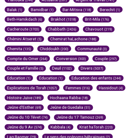
(244)
(287)
(747)
Balak
Bamidbar
Bar-Mitsva
Berechit
(1)
(1)
(118)
(1)
Beth-Hamikdach
Brakhot
Brit-Mila
(6)
(1518)
(176)
Cacheroute
Chabbath
Chavouot
(3703)
(2426)
(219)
Chémini Atseret
Chemirat haLachone
(5)
(188)
Chemita
Chiddoukh
Communauté
(135)
(200)
(3)
Compte du Omer
Conversion
Couple
(264)
(303)
(297)
Couple et Famille
Deuil
Divers
(5)
(1102)
(5037)
Education
Education
Education des enfants
(1)
(1)
(244)
Explications de Torah
Femmes
Hassidout
(1057)
(316)
(4)
Histoire Juive
Hochaana Rabba
(189)
(18)
Jeûne d'Esther
Jeûne de Guedalia
(69)
(51)
Jeûne du 10 Tévet
Jeûne du 17 Tamouz
(74)
(269)
Jeûne du 9 Av
Kabbala
Kriat haTorah
(574)
(4)
(220)
Lag Baomer
Le sens des prénoms hébraïques
(29)
(2)