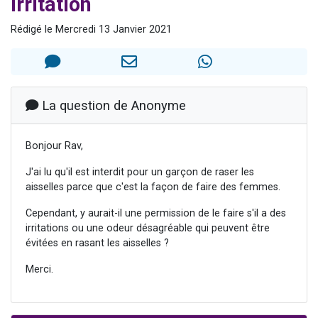
irritation
61 personnes viennent de demander une bénédiction
Rédigé le Mercredi 13 Janvier 2021
Il reste 49 places pour étudier en groupe sur Zoom
Ariel vient de donner son Maasser
Nathaniel vient de donner son Maasser
4 personnes viennent de nous rejoindre sur WhatsApp
La question de Anonyme
Bonjour Rav,
J'ai lu qu'il est interdit pour un garçon de raser les
aisselles parce que c'est la façon de faire des femmes.
Cependant, y aurait-il une permission de le faire s'il a des
irritations ou une odeur désagréable qui peuvent être
évitées en rasant les aisselles ?
Merci.