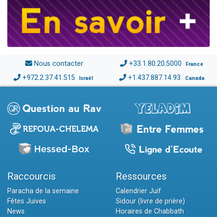
Nous contacter
+33.1.80.20.5000
France
+972.2.37.41.515
+1.437.887.14.93
Israël
Canada
Raccourcis
Ressources
Paracha de la semaine
Calendrier Juif
Fêtes Juives
Sidour (livre de prière)
News
Horaires de Chabbath