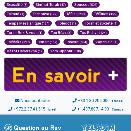
Sexualité
Sim'hat Torah
Souccot
(8)
(47)
(502)
Talmud
Techouva
Téfila
Téfilines
(1)
(122)
(2230)
(356)
Temps Messianique
Toledot
Torah et société
(124)
(1)
(1)
Torah-Box & vous
Tou Béav
Tou Bichvat
(1)
(3)
(24)
Tsédaka
Tsitsit
Tsniout
Vayichla'h
(397)
(167)
(634)
(1)
Vézot Haberakha
Yom Kippour
(1)
(318)
Nous contacter
+33.1.80.20.5000
France
+972.2.37.41.515
+1.437.887.14.93
Israël
Canada