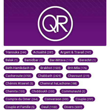
'Hanouka
Actualité
Argent & Travail
(244)
(287)
(747)
Balak
Bamidbar
Bar-Mitsva
Berechit
(1)
(1)
(118)
(1)
Beth-Hamikdach
Brakhot
Brit-Mila
(6)
(1520)
(176)
Cacheroute
Chabbath
Chavouot
(3703)
(2429)
(219)
Chémini Atseret
Chemirat haLachone
(5)
(188)
Chemita
Chiddoukh
Communauté
(135)
(200)
(3)
Compte du Omer
Conversion
Couple
(264)
(303)
(297)
Couple et Famille
Deuil
Divers
(5)
(1102)
(5037)