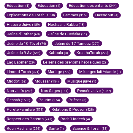
Education
Education
Education des enfants
(1)
(1)
(244)
Explications de Torah
Femmes
Hassidout
(1058)
(316)
(4)
Histoire Juive
Hochaana Rabba
(189)
(18)
Jeûne d'Esther
Jeûne de Guedalia
(69)
(51)
Jeûne du 10 Tévet
Jeûne du 17 Tamouz
(74)
(270)
Jeûne du 9 Av
Kabbala
Kriat haTorah
(582)
(4)
(220)
Lag Baomer
Le sens des prénoms hébraïques
(29)
(2)
Limoud Torah
Mariage
Mélanges lait/viande
(371)
(772)
(1)
Middot
Moussar
Musique juive
(69)
(154)
(1)
Non-Juifs
Nos Sages
Pensée Juive
(249)
(131)
(3087)
Pessah
Pourim
Prières
(1508)
(274)
(3)
Pureté Familiale
Relations & Pudeur
(578)
(528)
Respect des Parents
Roch 'Hodech
(247)
(4)
Roch Hachana
Santé
Science & Torah
(296)
(1)
(33)