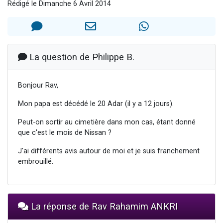
Rédigé le Dimanche 6 Avril 2014
Il reste 49 places pour étudier en groupe sur Zoom
Eva vient de donner son Maasser
4 personnes viennent de nous rejoindre sur WhatsApp
3 personnes viennent de nous rejoindre sur WhatsApp
La question de Philippe B.
3 personnes viennent de faire un don pour Événements Torah-Box
Bonjour Rav,
Mon papa est décédé le 20 Adar (il y a 12 jours).
Peut-on sortir au cimetière dans mon cas, étant donné
que c'est le mois de Nissan ?
J'ai différents avis autour de moi et je suis franchement
embrouillé.
La réponse de Rav Rahamim ANKRI