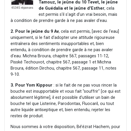
Tamouz, le jeûne du 10 Tevet, le jeûne
de Guédalia et le jeûne d'Esther
, cela
45345 réponses
est permis s'il s'agit d'un vrai besoin, mais
à condition de prendre garde à ne pas avaler d'eau.
2.
Pour le jeûne du 9 Av
, cela est permis, [avec de l'eau]
uniquement, si le fait d'adopter une attitude rigoureuse
entraînera des sentiments insupportables et, bien
entendu, à condition de prendre garde à ne pas avaler
d'eau. Michna Broura, chapitre 567, passages 11-12,
Pisské Techouvot, chapitre 567, passage 1 et Michna
Broura, édition Dirchou, chapitre 567, passage 11, notes
9-10.
3.
Pour Yom Kippour
: si le fait de ne pas vous rincer la
bouche est insupportable et vous fait "souffrir" [ce qui est
absolument légitime], il est possible d'utiliser un bain de
bouche tel que Listerine, Parodontax, Fluocaril, ou tout
autre liquide antiseptique et, bien entendu, rejeter les
restes de produit.
Nous sommes à votre disposition, Bé’ézrat Hachem, pour