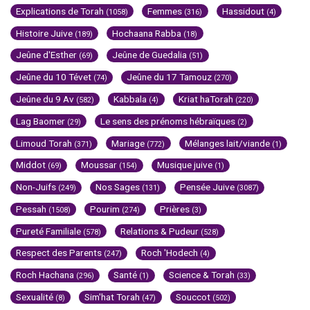
Explications de Torah
Femmes
Hassidout
(1058)
(316)
(4)
Histoire Juive
Hochaana Rabba
(189)
(18)
Jeûne d'Esther
Jeûne de Guedalia
(69)
(51)
Jeûne du 10 Tévet
Jeûne du 17 Tamouz
(74)
(270)
Jeûne du 9 Av
Kabbala
Kriat haTorah
(582)
(4)
(220)
Lag Baomer
Le sens des prénoms hébraïques
(29)
(2)
Limoud Torah
Mariage
Mélanges lait/viande
(371)
(772)
(1)
Middot
Moussar
Musique juive
(69)
(154)
(1)
Non-Juifs
Nos Sages
Pensée Juive
(249)
(131)
(3087)
Pessah
Pourim
Prières
(1508)
(274)
(3)
Pureté Familiale
Relations & Pudeur
(578)
(528)
Respect des Parents
Roch 'Hodech
(247)
(4)
Roch Hachana
Santé
Science & Torah
(296)
(1)
(33)
Sexualité
Sim'hat Torah
Souccot
(8)
(47)
(502)