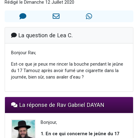
Rédigé le Dimanche 12 Juillet 2020
17 personnes viennent de demander une bénédiction
4 personnes viennent de nous rejoindre sur WhatsApp
Il reste 49 places pour étudier en groupe sur Zoom
Eva vient de donner son Maasser
La question de Lea C.
Eli vient de donner son Maasser
Bonjour Rav,
Est-ce que je peux me rincer la bouche pendant le jeûne
du 17 Tamouz après avoir fumé une cigarette dans la
journée, bien sûr, sans avaler d'eau ?
La réponse de Rav Gabriel DAYAN
Bonjour,
1.
En ce qui concerne le jeûne du 17