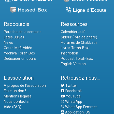
Raccourcis
Ressources
Paracha de la semaine
Calendrier Juif
Fêtes Juives
Sidour (livre de prière)
News
Horaires de Chabbath
Cours Mp3-Vidéo
Livres Torah-Box
Yéchiva Torah-Box
Inscription
Dédicacer un cours
Podcast Torah-Box
English Version
L'association
Retrouvez-nous...
A propos de l'association
Twitter
Faire un don !
Facebook
Mentions légales
YouTube
Nous contacter
WhatsApp
Aide (FAQ)
WhatsApp Femmes
Application iOS