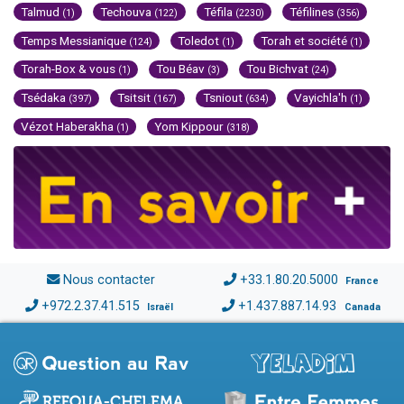
Talmud
Techouva
Téfila
Téfilines
(1)
(122)
(2230)
(356)
Temps Messianique
Toledot
Torah et société
(124)
(1)
(1)
Torah-Box & vous
Tou Béav
Tou Bichvat
(1)
(3)
(24)
Tsédaka
Tsitsit
Tsniout
Vayichla'h
(397)
(167)
(634)
(1)
Vézot Haberakha
Yom Kippour
(1)
(318)
Nous contacter
+33.1.80.20.5000
France
+972.2.37.41.515
+1.437.887.14.93
Israël
Canada