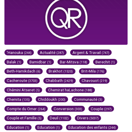
'Hanouka
Actualité
Argent & Travail
(244)
(287)
(747)
Balak
Bamidbar
Bar-Mitsva
Berechit
(1)
(1)
(118)
(1)
Beth-Hamikdach
Brakhot
Brit-Mila
(6)
(1520)
(176)
Cacheroute
Chabbath
Chavouot
(3703)
(2429)
(219)
Chémini Atseret
Chemirat haLachone
(5)
(188)
Chemita
Chiddoukh
Communauté
(135)
(200)
(3)
Compte du Omer
Conversion
Couple
(264)
(303)
(297)
Couple et Famille
Deuil
Divers
(5)
(1102)
(5037)
Education
Education
Education des enfants
(1)
(1)
(244)