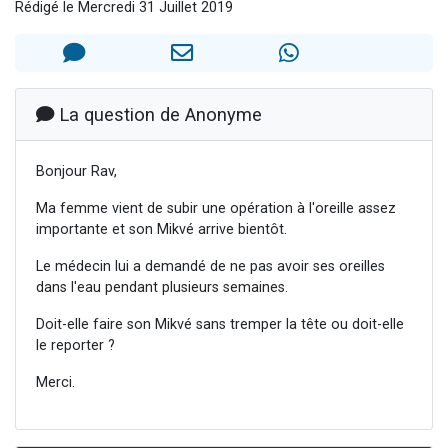
Rédigé le Mercredi 31 Juillet 2019
13 personnes viennent de demander une bénédiction
30 personnes viennent de faire un don pour Sauvez la jambe de Yohan
Il reste 49 places pour étudier en groupe sur Zoom
12 nouvelles musiques dans Torah-Box Music
La question de Anonyme
29 personnes viennent de demander une bénédiction
Bonjour Rav,
Ma femme vient de subir une opération à l'oreille assez
importante et son Mikvé arrive bientôt.
Le médecin lui a demandé de ne pas avoir ses oreilles
dans l'eau pendant plusieurs semaines.
Doit-elle faire son Mikvé sans tremper la tête ou doit-elle
le reporter ?
Merci.