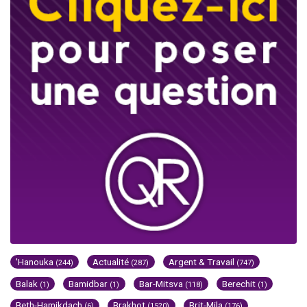
'Hanouka
Actualité
Argent & Travail
(244)
(287)
(747)
Balak
Bamidbar
Bar-Mitsva
Berechit
(1)
(1)
(118)
(1)
Beth-Hamikdach
Brakhot
Brit-Mila
(6)
(1520)
(176)