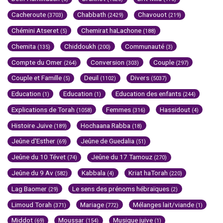
Cacheroute
Chabbath
Chavouot
(3703)
(2429)
(219)
Chémini Atseret
Chemirat haLachone
(5)
(188)
Chemita
Chiddoukh
Communauté
(135)
(200)
(3)
Compte du Omer
Conversion
Couple
(264)
(303)
(297)
Couple et Famille
Deuil
Divers
(5)
(1102)
(5037)
Education
Education
Education des enfants
(1)
(1)
(244)
Explications de Torah
Femmes
Hassidout
(1058)
(316)
(4)
Histoire Juive
Hochaana Rabba
(189)
(18)
Jeûne d'Esther
Jeûne de Guedalia
(69)
(51)
Jeûne du 10 Tévet
Jeûne du 17 Tamouz
(74)
(270)
Jeûne du 9 Av
Kabbala
Kriat haTorah
(582)
(4)
(220)
Lag Baomer
Le sens des prénoms hébraïques
(29)
(2)
Limoud Torah
Mariage
Mélanges lait/viande
(371)
(772)
(1)
Middot
Moussar
Musique juive
(69)
(154)
(1)