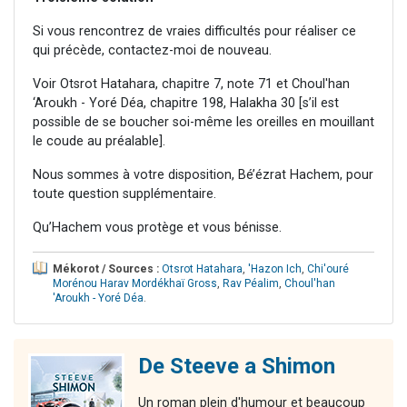
Si vous rencontrez de vraies difficultés pour réaliser ce
qui précède, contactez-moi de nouveau.
Voir Otsrot Hatahara, chapitre 7, note 71 et Choul'han
‘Aroukh - Yoré Déa, chapitre 198, Halakha 30 [s’il est
possible de se boucher soi-même les oreilles en mouillant
le coude au préalable].
Nous sommes à votre disposition, Bé’ézrat Hachem, pour
toute question supplémentaire.
Qu’Hachem vous protège et vous bénisse.
Mékorot / Sources :
Otsrot Hatahara
,
'Hazon Ich
,
Chi'ouré
Morénou Harav Mordékhaï Gross
,
Rav Péalim
,
Choul'han
'Aroukh - Yoré Déa
.
De Steeve a Shimon
Un roman plein d'humour et beaucoup