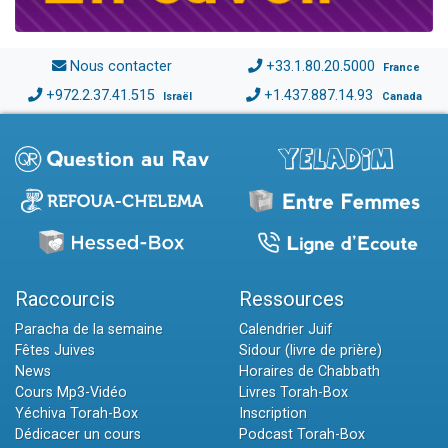
Nous contacter
+33.1.80.20.5000
France
+972.2.37.41.515
+1.437.887.14.93
Israël
Canada
Raccourcis
Ressources
Paracha de la semaine
Calendrier Juif
Fêtes Juives
Sidour (livre de prière)
News
Horaires de Chabbath
Cours Mp3-Vidéo
Livres Torah-Box
Yéchiva Torah-Box
Inscription
Dédicacer un cours
Podcast Torah-Box