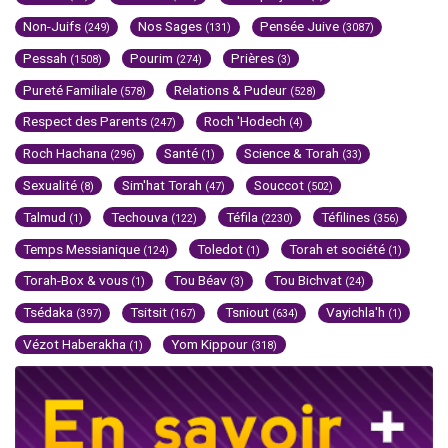
Non-Juifs
Nos Sages
Pensée Juive
(249)
(131)
(3087)
Pessah
Pourim
Prières
(1508)
(274)
(3)
Pureté Familiale
Relations & Pudeur
(578)
(528)
Respect des Parents
Roch 'Hodech
(247)
(4)
Roch Hachana
Santé
Science & Torah
(296)
(1)
(33)
Sexualité
Sim'hat Torah
Souccot
(8)
(47)
(502)
Talmud
Techouva
Téfila
Téfilines
(1)
(122)
(2230)
(356)
Temps Messianique
Toledot
Torah et société
(124)
(1)
(1)
Torah-Box & vous
Tou Béav
Tou Bichvat
(1)
(3)
(24)
Tsédaka
Tsitsit
Tsniout
Vayichla'h
(397)
(167)
(634)
(1)
Vézot Haberakha
Yom Kippour
(1)
(318)