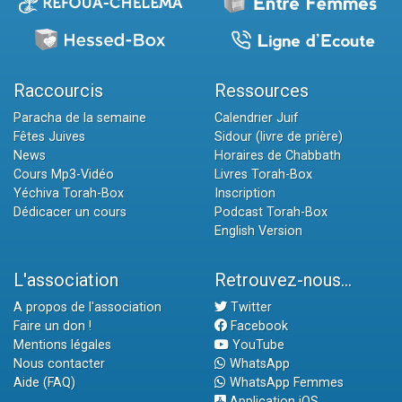
Raccourcis
Ressources
Paracha de la semaine
Calendrier Juif
Fêtes Juives
Sidour (livre de prière)
News
Horaires de Chabbath
Cours Mp3-Vidéo
Livres Torah-Box
Yéchiva Torah-Box
Inscription
Dédicacer un cours
Podcast Torah-Box
English Version
L'association
Retrouvez-nous...
A propos de l'association
Twitter
Faire un don !
Facebook
Mentions légales
YouTube
Nous contacter
WhatsApp
Aide (FAQ)
WhatsApp Femmes
Application iOS