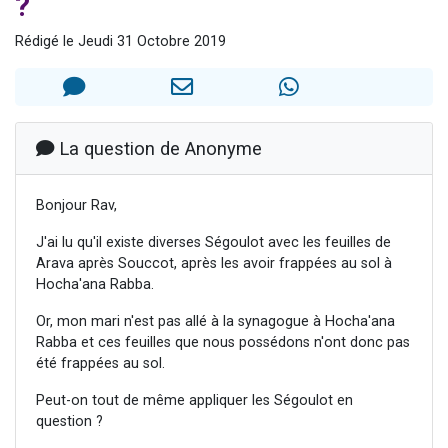
?
2 personnes viennent de faire un don pour 1 Journée de Vacances Pour les Enfants
Rédigé le Jeudi 31 Octobre 2019
17 personnes viennent de demander une bénédiction
4 personnes viennent de nous rejoindre sur WhatsApp
Il reste 49 places pour étudier en groupe sur Zoom
2 personnes viennent de nous rejoindre sur WhatsApp
La question de Anonyme
Bonjour Rav,
J'ai lu qu'il existe diverses Ségoulot avec les feuilles de
Arava après Souccot, après les avoir frappées au sol à
Hocha'ana Rabba.
Or, mon mari n'est pas allé à la synagogue à Hocha'ana
Rabba et ces feuilles que nous possédons n'ont donc pas
été frappées au sol.
Peut-on tout de même appliquer les Ségoulot en
question ?