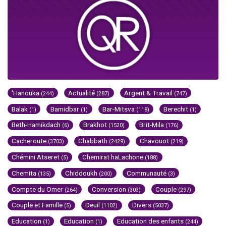
'Hanouka
Actualité
Argent & Travail
(244)
(287)
(747)
Balak
Bamidbar
Bar-Mitsva
Berechit
(1)
(1)
(118)
(1)
Beth-Hamikdach
Brakhot
Brit-Mila
(6)
(1520)
(176)
Cacheroute
Chabbath
Chavouot
(3703)
(2429)
(219)
Chémini Atseret
Chemirat haLachone
(5)
(188)
Chemita
Chiddoukh
Communauté
(135)
(200)
(3)
Compte du Omer
Conversion
Couple
(264)
(303)
(297)
Couple et Famille
Deuil
Divers
(5)
(1102)
(5037)
Education
Education
Education des enfants
(1)
(1)
(244)