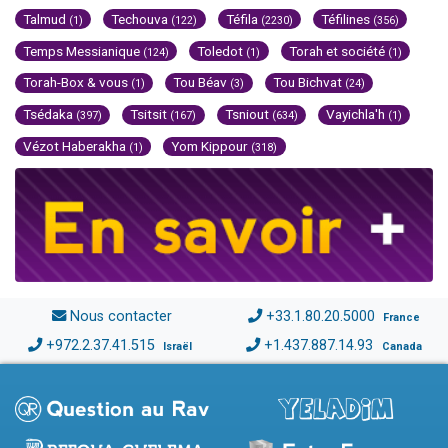
Talmud
Techouva
Téfila
Téfilines
(1)
(122)
(2230)
(356)
Temps Messianique
Toledot
Torah et société
(124)
(1)
(1)
Torah-Box & vous
Tou Béav
Tou Bichvat
(1)
(3)
(24)
Tsédaka
Tsitsit
Tsniout
Vayichla'h
(397)
(167)
(634)
(1)
Vézot Haberakha
Yom Kippour
(1)
(318)
Nous contacter
+33.1.80.20.5000
France
+972.2.37.41.515
+1.437.887.14.93
Israël
Canada