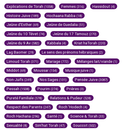
Explications de Torah
Femmes
Hassidout
(1058)
(316)
(4)
Histoire Juive
Hochaana Rabba
(189)
(18)
Jeûne d'Esther
Jeûne de Guedalia
(69)
(51)
Jeûne du 10 Tévet
Jeûne du 17 Tamouz
(74)
(270)
Jeûne du 9 Av
Kabbala
Kriat haTorah
(582)
(4)
(220)
Lag Baomer
Le sens des prénoms hébraïques
(29)
(2)
Limoud Torah
Mariage
Mélanges lait/viande
(371)
(772)
(1)
Middot
Moussar
Musique juive
(69)
(154)
(1)
Non-Juifs
Nos Sages
Pensée Juive
(249)
(131)
(3087)
Pessah
Pourim
Prières
(1508)
(274)
(3)
Pureté Familiale
Relations & Pudeur
(578)
(528)
Respect des Parents
Roch 'Hodech
(247)
(4)
Roch Hachana
Santé
Science & Torah
(296)
(1)
(33)
Sexualité
Sim'hat Torah
Souccot
(8)
(47)
(502)