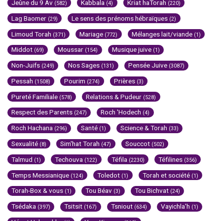
Jeûne du 9 Av
Kabbala
Kriat haTorah
(582)
(4)
(220)
Lag Baomer
Le sens des prénoms hébraïques
(29)
(2)
Limoud Torah
Mariage
Mélanges lait/viande
(371)
(772)
(1)
Middot
Moussar
Musique juive
(69)
(154)
(1)
Non-Juifs
Nos Sages
Pensée Juive
(249)
(131)
(3087)
Pessah
Pourim
Prières
(1508)
(274)
(3)
Pureté Familiale
Relations & Pudeur
(578)
(528)
Respect des Parents
Roch 'Hodech
(247)
(4)
Roch Hachana
Santé
Science & Torah
(296)
(1)
(33)
Sexualité
Sim'hat Torah
Souccot
(8)
(47)
(502)
Talmud
Techouva
Téfila
Téfilines
(1)
(122)
(2230)
(356)
Temps Messianique
Toledot
Torah et société
(124)
(1)
(1)
Torah-Box & vous
Tou Béav
Tou Bichvat
(1)
(3)
(24)
Tsédaka
Tsitsit
Tsniout
Vayichla'h
(397)
(167)
(634)
(1)