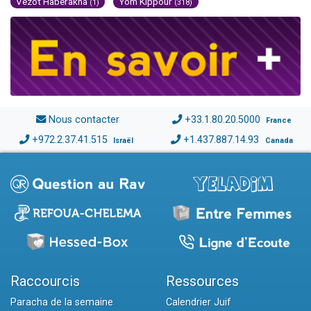
Vézot Haberakha
Yom Kippour
(1)
(318)
Nous contacter
+33.1.80.20.5000
France
+972.2.37.41.515
+1.437.887.14.93
Israël
Canada
Raccourcis
Ressources
Paracha de la semaine
Calendrier Juif