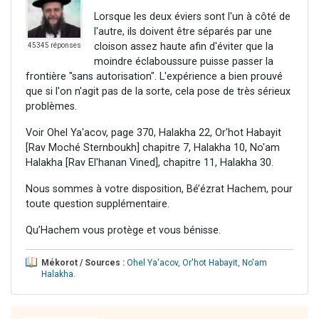
Lorsque les deux éviers sont l'un à côté de
l'autre, ils doivent être séparés par une
cloison assez haute afin d'éviter que la
45345 réponses
moindre éclaboussure puisse passer la
frontière "sans autorisation". L'expérience a bien prouvé
que si l'on n'agit pas de la sorte, cela pose de très sérieux
problèmes.
Voir Ohel Ya'acov, page 370, Halakha 22, Or'hot Habayit
[Rav Moché Sternboukh] chapitre 7, Halakha 10, No'am
Halakha [Rav El'hanan Vined], chapitre 11, Halakha 30.
Nous sommes à votre disposition, Bé’ézrat Hachem, pour
toute question supplémentaire.
Qu’Hachem vous protège et vous bénisse.
Mékorot / Sources :
Ohel Ya'acov
,
Or'hot Habayit
,
No'am
Halakha
.