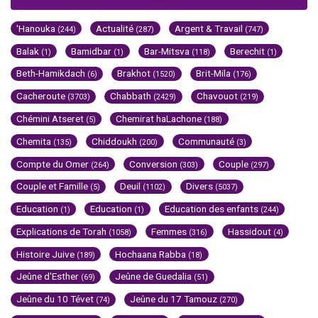
'Hanouka
Actualité
Argent & Travail
(244)
(287)
(747)
Balak
Bamidbar
Bar-Mitsva
Berechit
(1)
(1)
(118)
(1)
Beth-Hamikdach
Brakhot
Brit-Mila
(6)
(1520)
(176)
Cacheroute
Chabbath
Chavouot
(3703)
(2429)
(219)
Chémini Atseret
Chemirat haLachone
(5)
(188)
Chemita
Chiddoukh
Communauté
(135)
(200)
(3)
Compte du Omer
Conversion
Couple
(264)
(303)
(297)
Couple et Famille
Deuil
Divers
(5)
(1102)
(5037)
Education
Education
Education des enfants
(1)
(1)
(244)
Explications de Torah
Femmes
Hassidout
(1058)
(316)
(4)
Histoire Juive
Hochaana Rabba
(189)
(18)
Jeûne d'Esther
Jeûne de Guedalia
(69)
(51)
Jeûne du 10 Tévet
Jeûne du 17 Tamouz
(74)
(270)