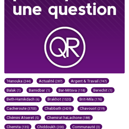
'Hanouka
Actualité
Argent & Travail
(244)
(287)
(747)
Balak
Bamidbar
Bar-Mitsva
Berechit
(1)
(1)
(118)
(1)
Beth-Hamikdach
Brakhot
Brit-Mila
(6)
(1520)
(176)
Cacheroute
Chabbath
Chavouot
(3703)
(2429)
(219)
Chémini Atseret
Chemirat haLachone
(5)
(188)
Chemita
Chiddoukh
Communauté
(135)
(200)
(3)