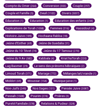
Compte du Omer
Conversion
Couple
(264)
(303)
(297)
Couple et Famille
Deuil
Divers
(5)
(1102)
(5037)
Education
Education
Education des enfants
(1)
(1)
(244)
Explications de Torah
Femmes
Hassidout
(1058)
(316)
(4)
Histoire Juive
Hochaana Rabba
(189)
(18)
Jeûne d'Esther
Jeûne de Guedalia
(69)
(51)
Jeûne du 10 Tévet
Jeûne du 17 Tamouz
(74)
(270)
Jeûne du 9 Av
Kabbala
Kriat haTorah
(582)
(4)
(220)
Lag Baomer
Le sens des prénoms hébraïques
(29)
(2)
Limoud Torah
Mariage
Mélanges lait/viande
(371)
(772)
(1)
Middot
Moussar
Musique juive
(69)
(154)
(1)
Non-Juifs
Nos Sages
Pensée Juive
(249)
(131)
(3087)
Pessah
Pourim
Prières
(1508)
(274)
(3)
Pureté Familiale
Relations & Pudeur
(578)
(528)