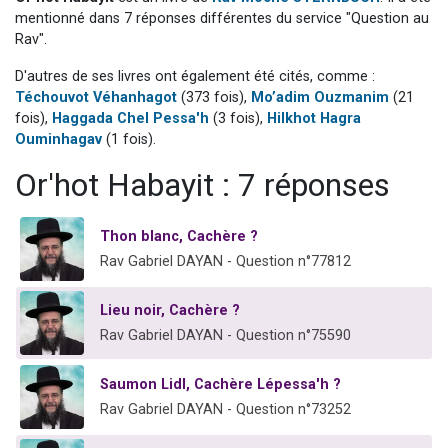
13 personnes viennent de demander une bénédiction
mentionné dans 7 réponses différentes du service "Question au
Rav".
30 personnes viennent de faire un don pour Sauvez la jambe de Yohan
D'autres de ses livres ont également été cités, comme :
Il reste 49 places pour étudier en groupe sur Zoom
Téchouvot Véhanhagot
(373 fois),
Mo’adim Ouzmanim
(21
12 nouvelles musiques dans Torah-Box Music
fois),
Haggada Chel Pessa'h
(3 fois),
Hilkhot Hagra
29 personnes viennent de demander une bénédiction
Ouminhagav
(1 fois).
Or'hot Habayit : 7 réponses
Thon blanc, Cachère ?
Rav Gabriel DAYAN - Question n°77812
Lieu noir, Cachère ?
Rav Gabriel DAYAN - Question n°75590
Saumon Lidl, Cachère Lépessa'h ?
Rav Gabriel DAYAN - Question n°73252