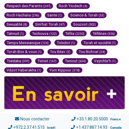
Respect des Parents
Roch 'Hodech
(247)
(4)
Roch Hachana
Santé
Science & Torah
(296)
(1)
(33)
Sexualité
Sim'hat Torah
Souccot
(8)
(47)
(502)
Talmud
Techouva
Téfila
Téfilines
(1)
(122)
(2230)
(356)
Temps Messianique
Toledot
Torah et société
(124)
(1)
(1)
Torah-Box & vous
Tou Béav
Tou Bichvat
(1)
(3)
(24)
Tsédaka
Tsitsit
Tsniout
Vayichla'h
(397)
(167)
(634)
(1)
Vézot Haberakha
Yom Kippour
(1)
(318)
Nous contacter
+33.1.80.20.5000
France
+972.2.37.41.515
+1.437.887.14.93
Israël
Canada