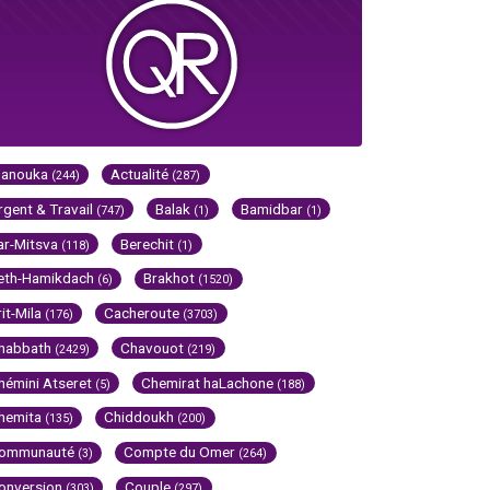
Hanouka
Actualité
(244)
(287)
rgent & Travail
Balak
Bamidbar
(747)
(1)
(1)
ar-Mitsva
Berechit
(118)
(1)
eth-Hamikdach
Brakhot
(6)
(1520)
rit-Mila
Cacheroute
(176)
(3703)
habbath
Chavouot
(2429)
(219)
hémini Atseret
Chemirat haLachone
(5)
(188)
hemita
Chiddoukh
(135)
(200)
ommunauté
Compte du Omer
(3)
(264)
onversion
Couple
(303)
(297)