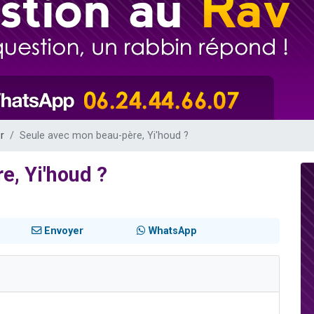
 viennent de demander une bénédiction
nnes viennent de faire un don pour Sauvez la jambe de Yohan
49 places pour étudier en groupe sur Zoom
lles musiques dans Torah-Box Music
 viennent de demander une bénédiction
r
Seule avec mon beau-père, Yi'houd ?
e, Yi'houd ?
Envoyer
WhatsApp