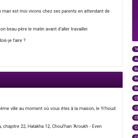
n mari est moi vivons chez ses parents en attendant de
n beau-père le matin avant d'aller travailler.
ois-je faire ?
'
A
B
B
B
C
C
même ville au moment où vous êtes à la maison, le Yi'houd
C
, chapitre 22, Halakha 12, Choul'han 'Aroukh - Even
C
C