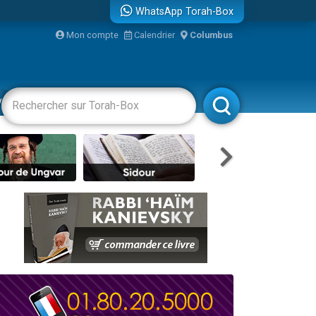
WhatsApp Torah-Box
bre
Mon compte
Calendrier
Columbus
...
vertissements
Livres
Rabbanim