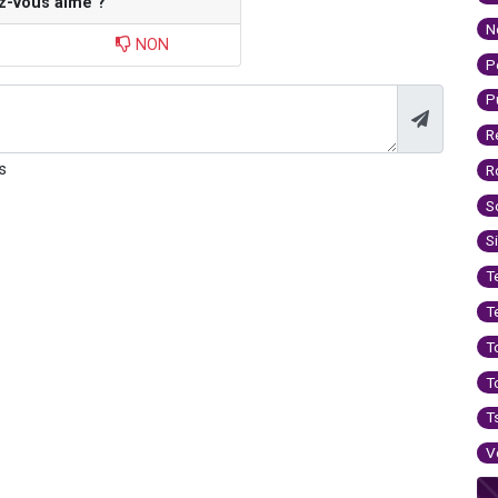
z-vous aimé ?
N
NON
P
P
R
s
R
S
S
T
T
T
T
T
V