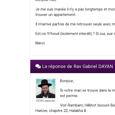
Je me suis mariée il n'y a pas longtemps et mo
trouver un appartement.
Il m'arrive parfois de me retrouver seule avec mo
Est-ce Yi'houd (isolement interdit) ? Si oui, sue d
Merci.
La réponse de Rav Gabriel DAYAN
Bonjour,
Si votre mari se trouve dans la 
est permis.
45345 réponses
Voir Rambam, Hilkhot Issouré Bia
Haézer, chapitre 22, Halakha 8.