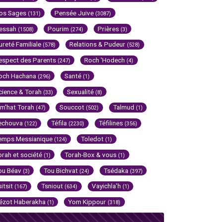
os Sages
Pensée Juive
(131)
(3087)
essah
Pourim
Prières
(1508)
(274)
(3)
ureté Familiale
Relations & Pudeur
(578)
(528)
espect des Parents
Roch 'Hodech
(247)
(4)
och Hachana
Santé
(296)
(1)
cience & Torah
Sexualité
(33)
(8)
im'hat Torah
Souccot
Talmud
(47)
(502)
(1)
echouva
Téfila
Téfilines
(122)
(2230)
(356)
emps Messianique
Toledot
(124)
(1)
orah et société
Torah-Box & vous
(1)
(1)
ou Béav
Tou Bichvat
Tsédaka
(3)
(24)
(397)
sitsit
Tsniout
Vayichla'h
(167)
(634)
(1)
ézot Haberakha
Yom Kippour
(1)
(318)