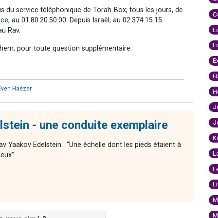
ais du service téléphonique de Torah-Box, tous les jours, de
C
e, au 01.80.20.50.00. Depuis Israël, au 02.374.15.15.
E
au Rav.
E
hem, pour toute question supplémentaire.
E
H
Even Haézer
.
H
J
stein - une conduite exemplaire
J
K
av Yaakov Edelstein : “Une échelle dont les pieds étaient à
L
ieux”
L
L
M
M