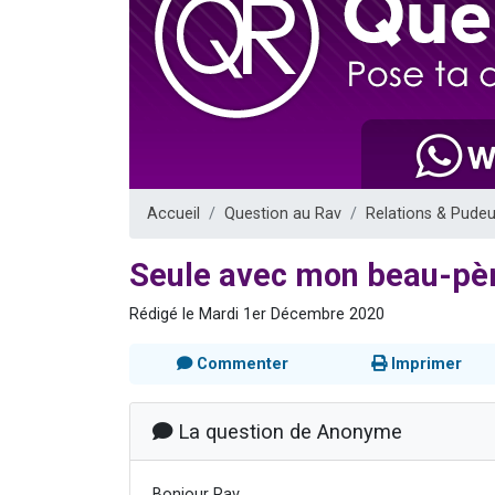
13 personnes
30 perso
Il reste 
12 nouve
29 personnes
Accueil
Question au Rav
Relations & Pudeu
Seule avec mon beau-pèr
Rédigé le Mardi 1er Décembre 2020
Commenter
Imprimer
La question de Anonyme
Bonjour Rav,