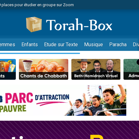
49 places pour étudier en groupe sur Zoom
nes viennent de faire un don pour Diane, 80 ans, dans un appartement insalu
viennent de nous rejoindre sur WhatsApp
viennent de nous rejoindre sur WhatsApp
es viennent de faire un don pour Reloger Rivka, 6 enfants, victime de violences
emmes
Enfants
Etude sur Texte
Musique
Paracha
Di
es viennent de faire un don pour 1 Journée de Vacances Pour les Enfants
 viennent de demander une bénédiction
viennent de nous rejoindre sur WhatsApp
49 places pour étudier en groupe sur Zoom
 donner son Maasser
viennent de nous rejoindre sur WhatsApp
viennent de nous rejoindre sur WhatsApp
de donner son Maasser
es viennent de faire un don pour 5 jours de vacances aux Orphelins
viennent de nous rejoindre sur WhatsApp