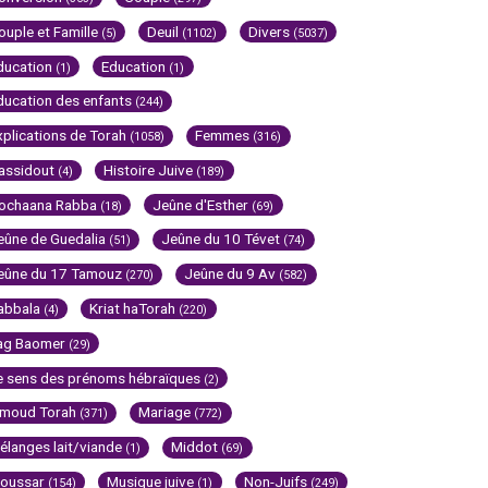
ouple et Famille
Deuil
Divers
(5)
(1102)
(5037)
ducation
Education
(1)
(1)
ducation des enfants
(244)
xplications de Torah
Femmes
(1058)
(316)
assidout
Histoire Juive
(4)
(189)
ochaana Rabba
Jeûne d'Esther
(18)
(69)
eûne de Guedalia
Jeûne du 10 Tévet
(51)
(74)
eûne du 17 Tamouz
Jeûne du 9 Av
(270)
(582)
abbala
Kriat haTorah
(4)
(220)
ag Baomer
(29)
e sens des prénoms hébraïques
(2)
imoud Torah
Mariage
(371)
(772)
élanges lait/viande
Middot
(1)
(69)
oussar
Musique juive
Non-Juifs
(154)
(1)
(249)