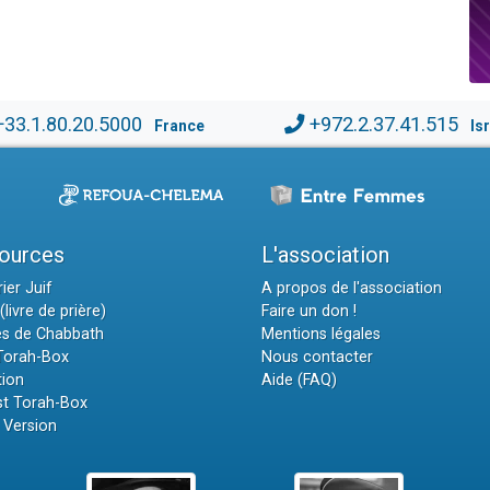
+33.1.80.20.5000
+972.2.37.41.515
France
Is
ources
L'association
ier Juif
A propos de l'association
(livre de prière)
Faire un don !
es de Chabbath
Mentions légales
 Torah-Box
Nous contacter
tion
Aide (FAQ)
t Torah-Box
 Version