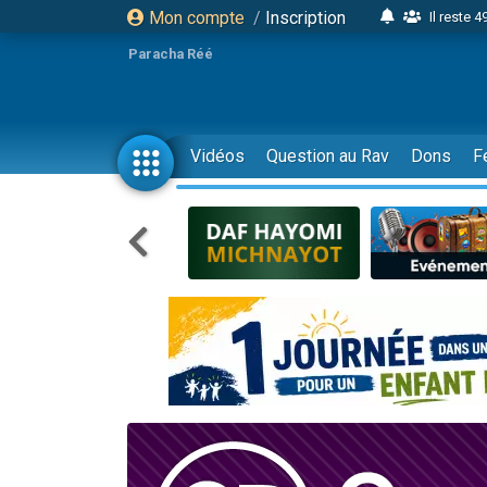
Mon compte
/
Inscription
Il reste 
16 person
Paracha Réé
2 personnes 
6 personnes 
4 personn
Vidéos
Question au Rav
Dons
F
2 personn
17 personnes
4 personnes 
Il reste 
Eva vient de
4 personnes 
3 personnes 
Odaya vient 
3 personn
2 personnes 