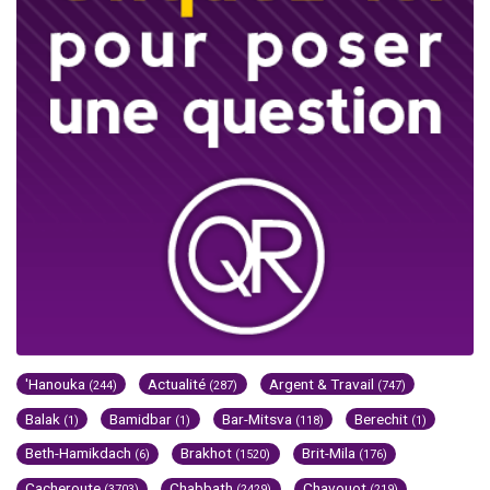
'Hanouka
Actualité
Argent & Travail
(244)
(287)
(747)
Balak
Bamidbar
Bar-Mitsva
Berechit
(1)
(1)
(118)
(1)
Beth-Hamikdach
Brakhot
Brit-Mila
(6)
(1520)
(176)
Cacheroute
Chabbath
Chavouot
(3703)
(2429)
(219)