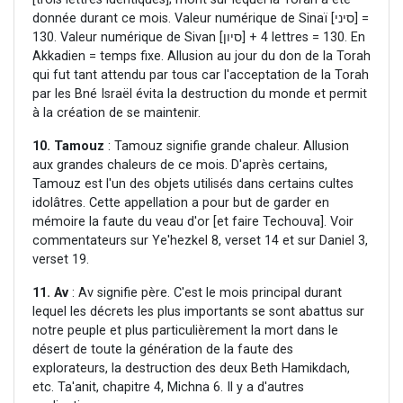
donnée durant ce mois. Valeur numérique de Sinaï [סיני] =
130. Valeur numérique de Sivan [סיון] + 4 lettres = 130. En
Akkadien = temps fixe. Allusion au jour du don de la Torah
qui fut tant attendu par tous car l'acceptation de la Torah
par les Bné Israël évita la destruction du monde et permit
à la création de se maintenir.
10. Tamouz
: Tamouz signifie grande chaleur. Allusion
aux grandes chaleurs de ce mois. D'après certains,
Tamouz est l'un des objets utilisés dans certains cultes
idolâtres. Cette appellation a pour but de garder en
mémoire la faute du veau d'or [et faire Techouva]. Voir
commentateurs sur Ye'hezkel 8, verset 14 et sur Daniel 3,
verset 19.
11. Av
: Av signifie père. C'est le mois principal durant
lequel les décrets les plus importants se sont abattus sur
notre peuple et plus particulièrement la mort dans le
désert de toute la génération de la faute des
explorateurs, la destruction des deux Beth Hamikdach,
etc. Ta'anit, chapitre 4, Michna 6. Il y a d'autres