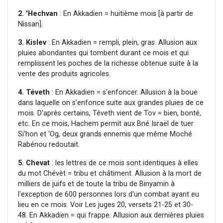
2. 'Hechvan
: En Akkadien = huitième mois [à partir de
Nissan].
3. Kislev
: En Akkadien = rempli, plein, gras. Allusion aux
pluies abondantes qui tombent durant ce mois et qui
remplissent les poches de la richesse obtenue suite à la
vente des produits agricoles.
4. Téveth
: En Akkadien = s'enfoncer. Allusion à la boue
dans laquelle on s'enfonce suite aux grandes pluies de ce
mois. D'après certains, Téveth vient de Tov = bien, bonté,
etc. En ce mois, Hachem permit aux Bné Israël de tuer
Si'hon et 'Og, deux grands ennemis que même Moché
Rabénou redoutait.
5. Chevat
: les lettres de ce mois sont identiques à elles
du mot Chévèt = tribu et châtiment. Allusion à la mort de
milliers de juifs et de toute la tribu de Binyamin à
l'exception de 600 personnes lors d'un combat ayant eu
lieu en ce mois. Voir Les juges 20, versets 21-25 et 30-
48. En Akkadien = qui frappe. Allusion aux dernières pluies