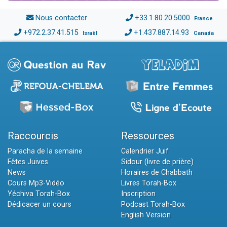
Nous contacter
+33.1.80.20.5000
France
+972.2.37.41.515
+1.437.887.14.93
Israël
Canada
Raccourcis
Ressources
Paracha de la semaine
Calendrier Juif
Fêtes Juives
Sidour (livre de prière)
News
Horaires de Chabbath
Cours Mp3-Vidéo
Livres Torah-Box
Yéchiva Torah-Box
Inscription
Dédicacer un cours
Podcast Torah-Box
English Version