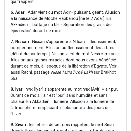
qui frappent.
6. Adar
: Adar vient du mot Adir= puissant, géant. Allusion
à la naissance de Moché Rabbénou [né le 7 Adar]. En
Akkadien = battage du blé - Séparation des grains des
épis réalisé durant ce mois.
7. Nissan
: Nissan s'apparente à Nitsan = fleurissement,
bourgeonnement. Allusion au fleurissement des arbres
[début du printemps]. Nissan vient du mot Ness = miracle.
Allusion aux grands miracles dont nous avons bénéficié
durant ce mois, à l'époque de la libération d'Egypte. Voir
aussi Rachi, passage
Nissé Mitra'hché Lakh
sur Brakhot
56a.
8. Iyar
: אייר [Iyar] s'apparente au mot אויר [Avir] = air pur.
Durant ce mois, l'air est "pur" sans humidité et sans
chaleur. En Akkadien = lumière. Allusion à la lumière de
l'atmosphère remplaçant « l'obscurité » des jours de
l'hiver.
9. Sivan
: les lettres de ce mois rappellent le mot Sinaï
[trois lettres identiques]; mont sur lequel la Torah a été