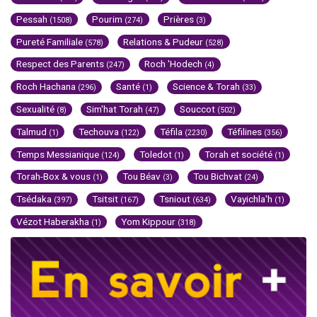
Pessah
Pourim
Prières
(1508)
(274)
(3)
Pureté Familiale
Relations & Pudeur
(578)
(528)
Respect des Parents
Roch 'Hodech
(247)
(4)
Roch Hachana
Santé
Science & Torah
(296)
(1)
(33)
Sexualité
Sim'hat Torah
Souccot
(8)
(47)
(502)
Talmud
Techouva
Téfila
Téfilines
(1)
(122)
(2230)
(356)
Temps Messianique
Toledot
Torah et société
(124)
(1)
(1)
Torah-Box & vous
Tou Béav
Tou Bichvat
(1)
(3)
(24)
Tsédaka
Tsitsit
Tsniout
Vayichla'h
(397)
(167)
(634)
(1)
Vézot Haberakha
Yom Kippour
(1)
(318)