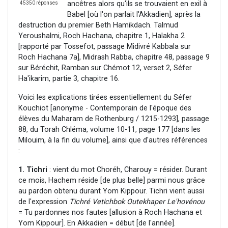
ancêtres alors qu'ils se trouvaient en exil à
45350 réponses
Babel [où l'on parlait l'Akkadien], après la
destruction du premier Beth Hamikdach. Talmud
Yeroushalmi, Roch Hachana, chapitre 1, Halakha 2
[rapporté par Tossefot, passage Midivré Kabbala sur
Roch Hachana 7a], Midrash Rabba, chapitre 48, passage 9
sur Béréchit, Ramban sur Chémot 12, verset 2, Séfer
Ha'ikarim, partie 3, chapitre 16.
Voici les explications tirées essentiellement du Séfer
Kouchiot [anonyme - Contemporain de l'époque des
élèves du Maharam de Rothenburg / 1215-1293], passage
88, du Torah Chléma, volume 10-11, page 177 [dans les
Milouim, à la fin du volume], ainsi que d'autres références
:
1. Tichri
: vient du mot Choréh, Charouy = résider. Durant
ce mois, Hachem réside [de plus belle] parmi nous grâce
au pardon obtenu durant Yom Kippour. Tichri vient aussi
de l'expression
Tichré Vetichbok Outekhaper Le'hovénou
= Tu pardonnes nos fautes [allusion à Roch Hachana et
Yom Kippour]. En Akkadien = début [de l'année].