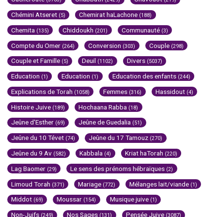
Chémini Atseret
Chemirat haLachone
(5)
(188)
Chemita
Chiddoukh
Communauté
(135)
(201)
(3)
Compte du Omer
Conversion
Couple
(264)
(303)
(298)
Couple et Famille
Deuil
Divers
(5)
(1102)
(5037)
Education
Education
Education des enfants
(1)
(1)
(244)
Explications de Torah
Femmes
Hassidout
(1058)
(316)
(4)
Histoire Juive
Hochaana Rabba
(189)
(18)
Jeûne d'Esther
Jeûne de Guedalia
(69)
(51)
Jeûne du 10 Tévet
Jeûne du 17 Tamouz
(74)
(270)
Jeûne du 9 Av
Kabbala
Kriat haTorah
(582)
(4)
(220)
Lag Baomer
Le sens des prénoms hébraïques
(29)
(2)
Limoud Torah
Mariage
Mélanges lait/viande
(371)
(772)
(1)
Middot
Moussar
Musique juive
(69)
(154)
(1)
Non-Juifs
Nos Sages
Pensée Juive
(249)
(131)
(3087)