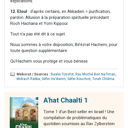
explications.
12. Eloul
: d'après certains, en Akkadien = purification,
pardon. Allusion à la préparation spirituelle précédant
Roch Hachana et Yom Kippour.
Tout n'a pas été dit à ce sujet.
Nous sommes à votre disposition, Bé’ézrat Hachem, pour
toute question supplémentaire.
Qu’Hachem vous protège et vous bénisse.
Mékorot / Sources :
Baalei Tossfot
,
Rav Moché Ben Na'hman
,
Midrach Rabba
,
Séfer Ha'ikarim
,
Séfer Kouchiot
,
Torah Chléma
.
A'hat Chaalti 1
Tome 1 d'un Best-seller en Israël ! Une
compilation de problématiques du
quotidien soumises au Rav Zylberstein.