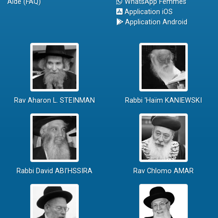
Aide (FAQ)
WhatsApp Femmes
Application iOS
Application Android
Rav Aharon L. STEINMAN
Rabbi 'Haïm KANIEWSKI
Rabbi David ABI'HSSIRA
Rav Chlomo AMAR