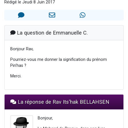
Rédigé le Jeudi 8 Juin 2017
Nouvelle émission radio : Visions de grandeur n°104 : Le Chabbath et le Birkat Hamazone à travers le temps
61 personnes viennent de demander une bénédiction
Ariel vient de donner son Maasser
Il reste 49 places pour étudier en groupe sur Zoom
La question de Emmanuelle C.
Eva vient de donner son Maasser
Bonjour Rav,
Pourriez-vous me donner la signification du prénom
Pin'has ?
Merci.
La réponse de Rav Its'hak BELLAHSEN
Bonjour,