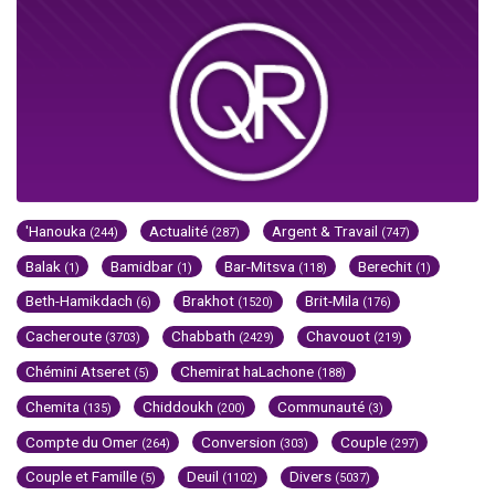
'Hanouka
Actualité
Argent & Travail
(244)
(287)
(747)
Balak
Bamidbar
Bar-Mitsva
Berechit
(1)
(1)
(118)
(1)
Beth-Hamikdach
Brakhot
Brit-Mila
(6)
(1520)
(176)
Cacheroute
Chabbath
Chavouot
(3703)
(2429)
(219)
Chémini Atseret
Chemirat haLachone
(5)
(188)
Chemita
Chiddoukh
Communauté
(135)
(200)
(3)
Compte du Omer
Conversion
Couple
(264)
(303)
(297)
Couple et Famille
Deuil
Divers
(5)
(1102)
(5037)