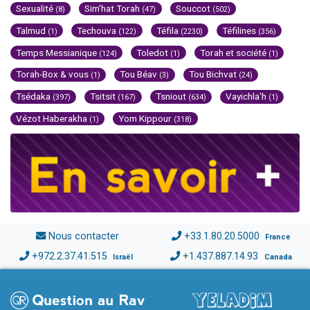
Sexualité
Sim'hat Torah
Souccot
(8)
(47)
(502)
Talmud
Techouva
Téfila
Téfilines
(1)
(122)
(2230)
(356)
Temps Messianique
Toledot
Torah et société
(124)
(1)
(1)
Torah-Box & vous
Tou Béav
Tou Bichvat
(1)
(3)
(24)
Tsédaka
Tsitsit
Tsniout
Vayichla'h
(397)
(167)
(634)
(1)
Vézot Haberakha
Yom Kippour
(1)
(318)
Nous contacter
+33.1.80.20.5000
France
+972.2.37.41.515
+1.437.887.14.93
Israël
Canada