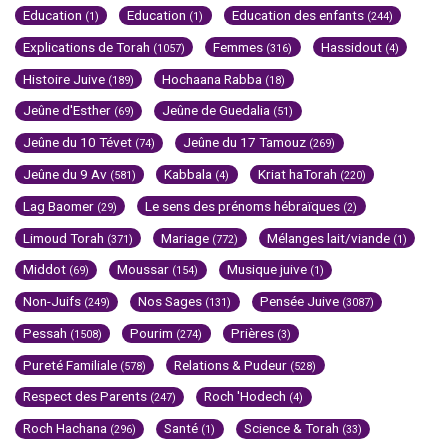
Education
Education
Education des enfants
(1)
(1)
(244)
Explications de Torah
Femmes
Hassidout
(1057)
(316)
(4)
Histoire Juive
Hochaana Rabba
(189)
(18)
Jeûne d'Esther
Jeûne de Guedalia
(69)
(51)
Jeûne du 10 Tévet
Jeûne du 17 Tamouz
(74)
(269)
Jeûne du 9 Av
Kabbala
Kriat haTorah
(581)
(4)
(220)
Lag Baomer
Le sens des prénoms hébraïques
(29)
(2)
Limoud Torah
Mariage
Mélanges lait/viande
(371)
(772)
(1)
Middot
Moussar
Musique juive
(69)
(154)
(1)
Non-Juifs
Nos Sages
Pensée Juive
(249)
(131)
(3087)
Pessah
Pourim
Prières
(1508)
(274)
(3)
Pureté Familiale
Relations & Pudeur
(578)
(528)
Respect des Parents
Roch 'Hodech
(247)
(4)
Roch Hachana
Santé
Science & Torah
(296)
(1)
(33)