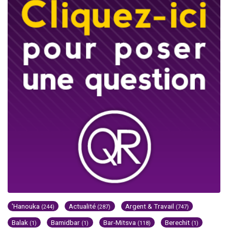
'Hanouka
Actualité
Argent & Travail
(244)
(287)
(747)
Balak
Bamidbar
Bar-Mitsva
Berechit
(1)
(1)
(118)
(1)