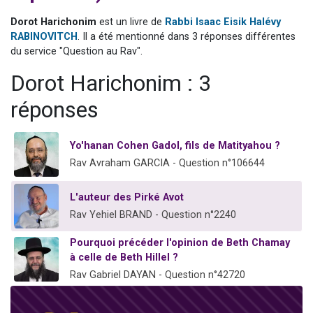
13 personnes viennent de demander une bénédiction
Dorot Harichonim
est un livre de
Rabbi Isaac Eisik Halévy
30 personnes viennent de faire un don pour Sauvez la jambe de Yohan
RABINOVITCH
. Il a été mentionné dans 3 réponses différentes
du service "Question au Rav".
Il reste 49 places pour étudier en groupe sur Zoom
12 nouvelles musiques dans Torah-Box Music
Dorot Harichonim : 3
29 personnes viennent de demander une bénédiction
réponses
Yo'hanan Cohen Gadol, fils de Matityahou ?
Rav Avraham GARCIA - Question n°106644
L'auteur des Pirké Avot
Rav Yehiel BRAND - Question n°2240
Pourquoi précéder l'opinion de Beth Chamay
à celle de Beth Hillel ?
Rav Gabriel DAYAN - Question n°42720