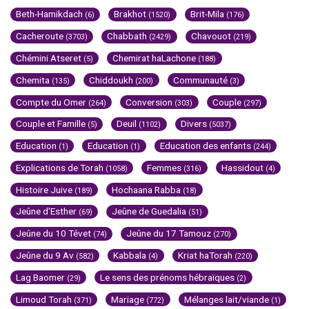
Beth-Hamikdach
Brakhot
Brit-Mila
(6)
(1520)
(176)
Cacheroute
Chabbath
Chavouot
(3703)
(2429)
(219)
Chémini Atseret
Chemirat haLachone
(5)
(188)
Chemita
Chiddoukh
Communauté
(135)
(200)
(3)
Compte du Omer
Conversion
Couple
(264)
(303)
(297)
Couple et Famille
Deuil
Divers
(5)
(1102)
(5037)
Education
Education
Education des enfants
(1)
(1)
(244)
Explications de Torah
Femmes
Hassidout
(1058)
(316)
(4)
Histoire Juive
Hochaana Rabba
(189)
(18)
Jeûne d'Esther
Jeûne de Guedalia
(69)
(51)
Jeûne du 10 Tévet
Jeûne du 17 Tamouz
(74)
(270)
Jeûne du 9 Av
Kabbala
Kriat haTorah
(582)
(4)
(220)
Lag Baomer
Le sens des prénoms hébraïques
(29)
(2)
Limoud Torah
Mariage
Mélanges lait/viande
(371)
(772)
(1)