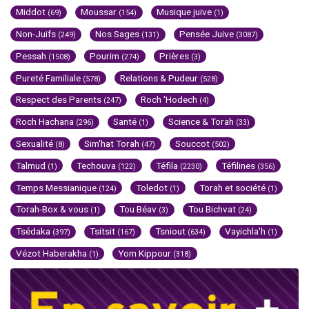
Middot
Moussar
Musique juive
(69)
(154)
(1)
Non-Juifs
Nos Sages
Pensée Juive
(249)
(131)
(3087)
Pessah
Pourim
Prières
(1508)
(274)
(3)
Pureté Familiale
Relations & Pudeur
(578)
(528)
Respect des Parents
Roch 'Hodech
(247)
(4)
Roch Hachana
Santé
Science & Torah
(296)
(1)
(33)
Sexualité
Sim'hat Torah
Souccot
(8)
(47)
(502)
Talmud
Techouva
Téfila
Téfilines
(1)
(122)
(2230)
(356)
Temps Messianique
Toledot
Torah et société
(124)
(1)
(1)
Torah-Box & vous
Tou Béav
Tou Bichvat
(1)
(3)
(24)
Tsédaka
Tsitsit
Tsniout
Vayichla'h
(397)
(167)
(634)
(1)
Vézot Haberakha
Yom Kippour
(1)
(318)