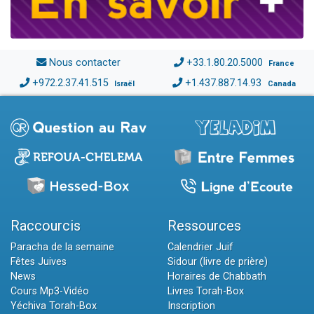
Nous contacter
+33.1.80.20.5000
France
+972.2.37.41.515
+1.437.887.14.93
Israël
Canada
Raccourcis
Ressources
Paracha de la semaine
Calendrier Juif
Fêtes Juives
Sidour (livre de prière)
News
Horaires de Chabbath
Cours Mp3-Vidéo
Livres Torah-Box
Yéchiva Torah-Box
Inscription