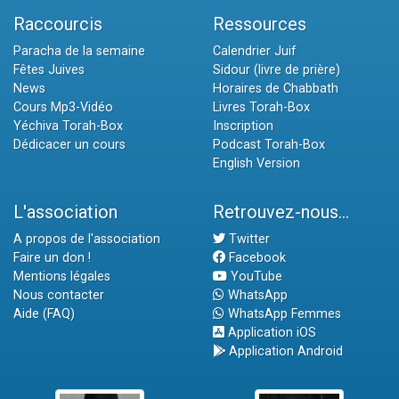
Raccourcis
Ressources
Paracha de la semaine
Calendrier Juif
Fêtes Juives
Sidour (livre de prière)
News
Horaires de Chabbath
Cours Mp3-Vidéo
Livres Torah-Box
Yéchiva Torah-Box
Inscription
Dédicacer un cours
Podcast Torah-Box
English Version
L'association
Retrouvez-nous...
A propos de l'association
Twitter
Faire un don !
Facebook
Mentions légales
YouTube
Nous contacter
WhatsApp
Aide (FAQ)
WhatsApp Femmes
Application iOS
Application Android