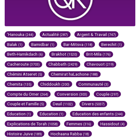
'Hanouka
Actualité
Argent & Travail
(244)
(287)
(747)
Balak
Bamidbar
Bar-Mitsva
Berechit
(1)
(1)
(118)
(1)
Beth-Hamikdach
Brakhot
Brit-Mila
(6)
(1520)
(176)
Cacheroute
Chabbath
Chavouot
(3703)
(2429)
(219)
Chémini Atseret
Chemirat haLachone
(5)
(188)
Chemita
Chiddoukh
Communauté
(135)
(200)
(3)
Compte du Omer
Conversion
Couple
(264)
(303)
(297)
Couple et Famille
Deuil
Divers
(5)
(1102)
(5037)
Education
Education
Education des enfants
(1)
(1)
(244)
Explications de Torah
Femmes
Hassidout
(1058)
(316)
(4)
Histoire Juive
Hochaana Rabba
(189)
(18)