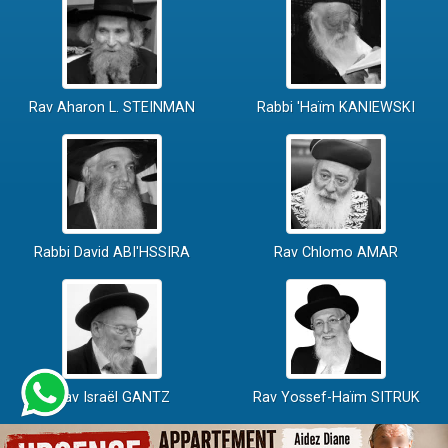
Rav Aharon L. STEINMAN
Rabbi 'Haïm KANIEWSKI
Rabbi David ABI'HSSIRA
Rav Chlomo AMAR
Rav Israël GANTZ
Rav Yossef-Haïm SITRUK