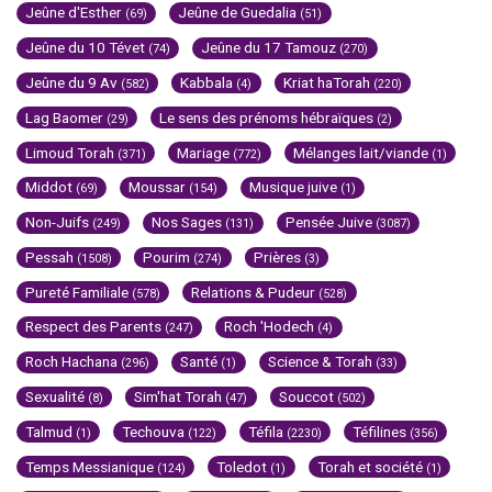
Jeûne d'Esther
Jeûne de Guedalia
(69)
(51)
Jeûne du 10 Tévet
Jeûne du 17 Tamouz
(74)
(270)
Jeûne du 9 Av
Kabbala
Kriat haTorah
(582)
(4)
(220)
Lag Baomer
Le sens des prénoms hébraïques
(29)
(2)
Limoud Torah
Mariage
Mélanges lait/viande
(371)
(772)
(1)
Middot
Moussar
Musique juive
(69)
(154)
(1)
Non-Juifs
Nos Sages
Pensée Juive
(249)
(131)
(3087)
Pessah
Pourim
Prières
(1508)
(274)
(3)
Pureté Familiale
Relations & Pudeur
(578)
(528)
Respect des Parents
Roch 'Hodech
(247)
(4)
Roch Hachana
Santé
Science & Torah
(296)
(1)
(33)
Sexualité
Sim'hat Torah
Souccot
(8)
(47)
(502)
Talmud
Techouva
Téfila
Téfilines
(1)
(122)
(2230)
(356)
Temps Messianique
Toledot
Torah et société
(124)
(1)
(1)