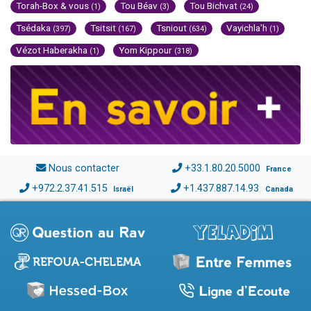
Torah-Box & vous
Tou Béav
Tou Bichvat
(1)
(3)
(24)
Tsédaka
Tsitsit
Tsniout
Vayichla'h
(397)
(167)
(634)
(1)
Vézot Haberakha
Yom Kippour
(1)
(318)
Nous contacter
+33.1.80.20.5000
France
+972.2.37.41.515
+1.437.887.14.93
Israël
Canada