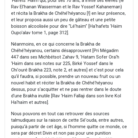
'Hafets 'Haïm qui, pour ses 70 ans, a invité ses élèves (le
Rav El'hanan Wasserman et le Rav Yossef Kahaneman)
et récita la Brakha de Chéhé'héyanou [!] en leur présence,
et leur proposa aussi un peu de gâteau et une petite
boisson alcoolisée pour dire "Lé'haïm" [Ha'hafets 'Haïm
Oupo'alav tome 1, page 312].
Néanmoins, en ce qui concerne la Brakha de
Chéhé'héyanou, certains désapprouvent [Pri Mégadim
447 dans ses Michbétsot Zahav 9, 'Hatam Sofer Ora'h
'Haïm dans ses notes sur 225, Birké Yossef dans le
Chi'ouré Brakha 223, note 2, et autres] et c'est pour cela
qu'il faudra, si possible, prendre un nouveau fruit ou un
nouvel habit et réciter la Brakha de Chéhé'héyanou
dessus, pour s'acquitter et ne pas rentrer dans le doute
d'une Brakha inutile [Rav 'Haïm Fallaji dans son livre Kol
Ha'haïm et autres].
Nous pouvons en tout cas retrouver des sources
talmudiques sur la raison de cette Sé'ouda, entre autres,
puisqu'à partir de cet âge, si l'homme quitte ce monde, ce
sera par décret Divin et non pas pour une punition