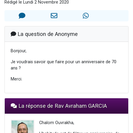
Rédigé le Lundi 2 Novembre 2020
13 personnes viennent de demander une bénédiction
30 personnes viennent de faire un don pour Sauvez la jambe de Yohan
Il reste 49 places pour étudier en groupe sur Zoom
12 nouvelles musiques dans Torah-Box Music
La question de Anonyme
29 personnes viennent de demander une bénédiction
Bonjour,
Je voudrais savoir que faire pour un anniversaire de 70
ans ?
Merci.
La réponse de Rav Avraham GARCIA
Chalom Ouvrakha,