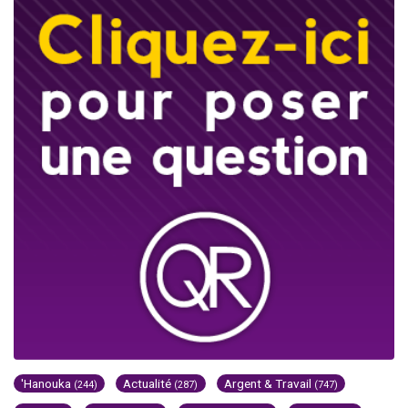
'Hanouka
Actualité
Argent & Travail
(244)
(287)
(747)