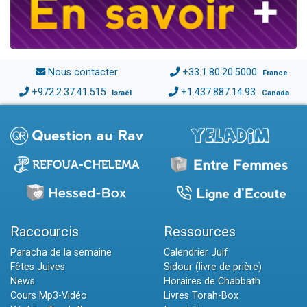
Nous contacter
+33.1.80.20.5000
France
+972.2.37.41.515
+1.437.887.14.93
Israël
Canada
Raccourcis
Ressources
Paracha de la semaine
Calendrier Juif
Fêtes Juives
Sidour (livre de prière)
News
Horaires de Chabbath
Cours Mp3-Vidéo
Livres Torah-Box