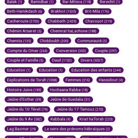
Balak
Bamidbar
Bar-Mitsva
Berechit
(1)
(1)
(118)
(1)
Beth-Hamikdach
Brakhot
Brit-Mila
(6)
(1520)
(176)
Cacheroute
Chabbath
Chavouot
(3703)
(2429)
(219)
Chémini Atseret
Chemirat haLachone
(5)
(188)
Chemita
Chiddoukh
Communauté
(135)
(200)
(3)
Compte du Omer
Conversion
Couple
(264)
(303)
(297)
Couple et Famille
Deuil
Divers
(5)
(1102)
(5037)
Education
Education
Education des enfants
(1)
(1)
(244)
Explications de Torah
Femmes
Hassidout
(1058)
(316)
(4)
Histoire Juive
Hochaana Rabba
(189)
(18)
Jeûne d'Esther
Jeûne de Guedalia
(69)
(51)
Jeûne du 10 Tévet
Jeûne du 17 Tamouz
(74)
(270)
Jeûne du 9 Av
Kabbala
Kriat haTorah
(582)
(4)
(220)
Lag Baomer
Le sens des prénoms hébraïques
(29)
(2)