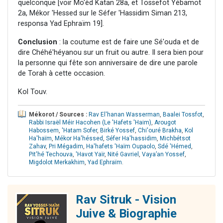
quelconque [voir Mo'èd Katan 28a, et Tossefot Yébamot
2a, Mékor 'Hessed sur le Séfer 'Hassidim Siman 213,
responsa Yad Ephraïm 19].
Conclusion
: la coutume est de faire une Sé'ouda et de
dire Chéhé'héyanou sur un fruit ou autre. Il sera bien pour
la personne qui fête son anniversaire de dire une parole
de Torah à cette occasion.
Kol Touv.
Mékorot / Sources :
Rav El'hanan Wasserman
,
Baalei Tossfot
,
Rabbi Israël Méir Hacohen (Le 'Hafets 'Haim)
,
Arougot
Habossem
,
'Hatam Sofer
,
Birké Yossef
,
Chi'ouré Brakha
,
Kol
Ha'haïm
,
Mékor Ha'héssed
,
Séfer Ha'hassidim
,
Michbétsot
Zahav
,
Pri Mégadim
,
Ha'hafets 'Haïm Oupaolo
,
Sdé 'Hémed
,
Pit'hé Techouva
,
'Havot Yaïr
,
Nité Gavriel
,
Vaya’an Yossef
,
Migdolot Merkakhim
,
Yad Ephraïm
.
Rav Sitruk - Vision
Juive & Biographie