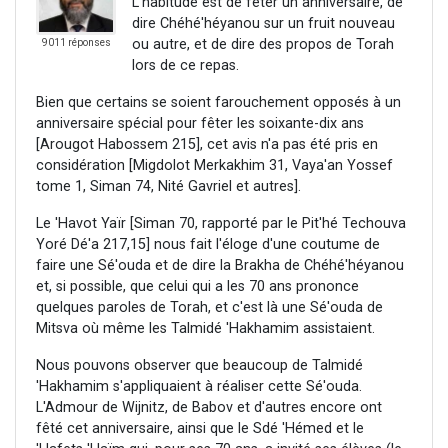
L'habitude est de fêter un anniversaire, de
dire Chéhé'héyanou sur un fruit nouveau
ou autre, et de dire des propos de Torah
9011 réponses
lors de ce repas.
Bien que certains se soient farouchement opposés à un
anniversaire spécial pour fêter les soixante-dix ans
[Arougot Habossem 215], cet avis n'a pas été pris en
considération [Migdolot Merkakhim 31, Vaya'an Yossef
tome 1, Siman 74, Nité Gavriel et autres].
Le 'Havot Yaïr [Siman 70, rapporté par le Pit'hé Techouva
Yoré Dé'a 217,15] nous fait l'éloge d'une coutume de
faire une Sé'ouda et de dire la Brakha de Chéhé'héyanou
et, si possible, que celui qui a les 70 ans prononce
quelques paroles de Torah, et c'est là une Sé'ouda de
Mitsva où même les Talmidé 'Hakhamim assistaient.
Nous pouvons observer que beaucoup de Talmidé
'Hakhamim s'appliquaient à réaliser cette Sé'ouda.
L'Admour de Wijnitz, de Babov et d'autres encore ont
fêté cet anniversaire, ainsi que le Sdé 'Hémed et le