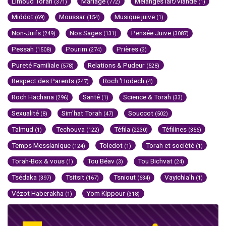
Limoud Torah
Mariage
Mélanges lait/viande
(371)
(772)
(1)
Middot
Moussar
Musique juive
(69)
(154)
(1)
Non-Juifs
Nos Sages
Pensée Juive
(249)
(131)
(3087)
Pessah
Pourim
Prières
(1508)
(274)
(3)
Pureté Familiale
Relations & Pudeur
(578)
(528)
Respect des Parents
Roch 'Hodech
(247)
(4)
Roch Hachana
Santé
Science & Torah
(296)
(1)
(33)
Sexualité
Sim'hat Torah
Souccot
(8)
(47)
(502)
Talmud
Techouva
Téfila
Téfilines
(1)
(122)
(2230)
(356)
Temps Messianique
Toledot
Torah et société
(124)
(1)
(1)
Torah-Box & vous
Tou Béav
Tou Bichvat
(1)
(3)
(24)
Tsédaka
Tsitsit
Tsniout
Vayichla'h
(397)
(167)
(634)
(1)
Vézot Haberakha
Yom Kippour
(1)
(318)