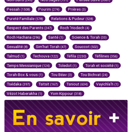
(249)
(131)
(3087)
Pessah
Pourim
Prières
(1508)
(274)
(3)
Pureté Familiale
Relations & Pudeur
(578)
(528)
Respect des Parents
Roch 'Hodech
(247)
(4)
Roch Hachana
Santé
Science & Torah
(296)
(1)
(33)
Sexualité
Sim'hat Torah
Souccot
(8)
(47)
(502)
Talmud
Techouva
Téfila
Téfilines
(1)
(122)
(2230)
(356)
Temps Messianique
Toledot
Torah et société
(124)
(1)
(1)
Torah-Box & vous
Tou Béav
Tou Bichvat
(1)
(3)
(24)
Tsédaka
Tsitsit
Tsniout
Vayichla'h
(397)
(167)
(634)
(1)
Vézot Haberakha
Yom Kippour
(1)
(318)