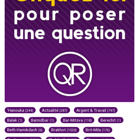
'Hanouka
Actualité
Argent & Travail
(244)
(287)
(747)
Balak
Bamidbar
Bar-Mitsva
Berechit
(1)
(1)
(118)
(1)
Beth-Hamikdach
Brakhot
Brit-Mila
(6)
(1520)
(176)