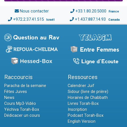
Nous contacter
+33.1.80.20.5000
France
+972.2.37.41.515
+1.437.887.14.93
Israël
Canada
Raccourcis
Ressources
Paracha de la semaine
Calendrier Juif
Fêtes Juives
Sidour (livre de prière)
News
Horaires de Chabbath
Cours Mp3-Vidéo
Livres Torah-Box
Yéchiva Torah-Box
Inscription
Dédicacer un cours
Podcast Torah-Box
English Version