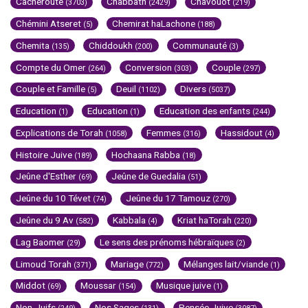
Cacheroute
Chabbath
Chavouot
(3703)
(2429)
(219)
Chémini Atseret
Chemirat haLachone
(5)
(188)
Chemita
Chiddoukh
Communauté
(135)
(200)
(3)
Compte du Omer
Conversion
Couple
(264)
(303)
(297)
Couple et Famille
Deuil
Divers
(5)
(1102)
(5037)
Education
Education
Education des enfants
(1)
(1)
(244)
Explications de Torah
Femmes
Hassidout
(1058)
(316)
(4)
Histoire Juive
Hochaana Rabba
(189)
(18)
Jeûne d'Esther
Jeûne de Guedalia
(69)
(51)
Jeûne du 10 Tévet
Jeûne du 17 Tamouz
(74)
(270)
Jeûne du 9 Av
Kabbala
Kriat haTorah
(582)
(4)
(220)
Lag Baomer
Le sens des prénoms hébraïques
(29)
(2)
Limoud Torah
Mariage
Mélanges lait/viande
(371)
(772)
(1)
Middot
Moussar
Musique juive
(69)
(154)
(1)
Non-Juifs
Nos Sages
Pensée Juive