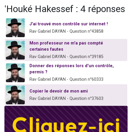
Il reste 49 places pour étudier en groupe sur Zoom
'Houké Hakessef : 4 réponses
12 nouvelles musiques dans Torah-Box Music
3 personnes viennent de nous rejoindre sur WhatsApp
J'ai trouvé mon contrôle sur internet !
Rav Gabriel DAYAN - Question n°43858
2 personnes viennent de nous rejoindre sur WhatsApp
2 personnes viennent de nous rejoindre sur WhatsApp
Mon professeur ne m'a pas compté
certaines fautes
Rav Gabriel DAYAN - Question n°39185
Donner des réponses lors d'un contrôle,
permis ?
Rav Gabriel DAYAN - Question n°60333
Copier le devoir de mon ami
Rav Gabriel DAYAN - Question n°37603