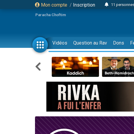
Mon compte
/
Inscription
11 personnes
3 personn
Paracha Choftim
Il reste 
2 personnes 
29 personnes
Vidéos
Question au Rav
Dons
F
Il reste 
2 personnes 
6 personnes 
4 personn
2 personn
17 personnes
4 personnes 
Il reste 
Eva vient de
4 personnes 