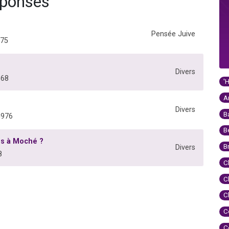
réponses
Pensée Juive
375
Divers
668
'
A
Divers
B
5976
B
es à Moché ?
B
Divers
8
C
C
C
C
C