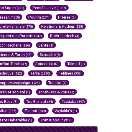
os Sages
Pensée Juive
(131)
(3087)
essah
Pourim
Prières
(1508)
(274)
(3)
ureté Familiale
Relations & Pudeur
(578)
(528)
espect des Parents
Roch 'Hodech
(247)
(4)
och Hachana
Santé
(296)
(1)
cience & Torah
Sexualité
(33)
(8)
im'hat Torah
Souccot
Talmud
(47)
(502)
(1)
echouva
Téfila
Téfilines
(122)
(2230)
(356)
emps Messianique
Toledot
(124)
(1)
orah et société
Torah-Box & vous
(1)
(1)
ou Béav
Tou Bichvat
Tsédaka
(3)
(24)
(397)
sitsit
Tsniout
Vayichla'h
(167)
(634)
(1)
ézot Haberakha
Yom Kippour
(1)
(318)