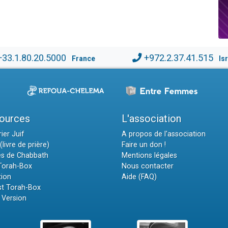
+33.1.80.20.5000
+972.2.37.41.515
France
Is
ources
L'association
ier Juif
A propos de l'association
(livre de prière)
Faire un don !
es de Chabbath
Mentions légales
 Torah-Box
Nous contacter
tion
Aide (FAQ)
t Torah-Box
 Version