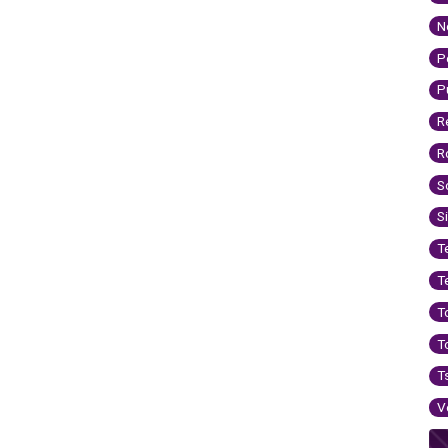
N
P
P
R
R
S
S
T
T
T
T
T
V