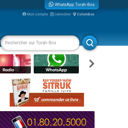
WhatsApp Torah-Box
re
Mon compte
Calendrier
Columbus
vertissements
Livres
Rabbanim
...