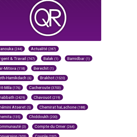
Hanouka
Actualité
(244)
(287)
rgent & Travail
Balak
Bamidbar
(747)
(1)
(1)
ar-Mitsva
Berechit
(118)
(1)
eth-Hamikdach
Brakhot
(6)
(1520)
rit-Mila
Cacheroute
(176)
(3703)
habbath
Chavouot
(2429)
(219)
hémini Atseret
Chemirat haLachone
(5)
(188)
hemita
Chiddoukh
(135)
(200)
ommunauté
Compte du Omer
(3)
(264)
onversion
Couple
(303)
(297)