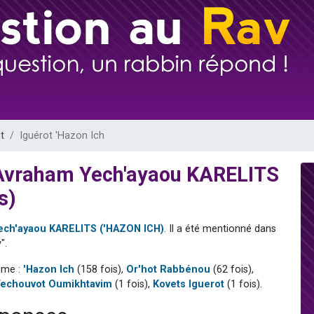
viennent de nous rejoindre sur WhatsApp
es viennent de faire un don pour 5 jours de vacances aux Orphelins
de donner son Maasser
 viennent de demander une bénédiction
viennent de nous rejoindre sur WhatsApp
t
Iguérot 'Hazon Ich
v Avraham Yech'ayaou KARELITS
s)
ech'ayaou KARELITS ('HAZON ICH)
. Il a été mentionné dans
".
mme :
'Hazon Ich
(158 fois),
Or'hot Rabbénou
(62 fois),
echouvot Oumikhtavim
(1 fois),
Kovets Iguerot
(1 fois).