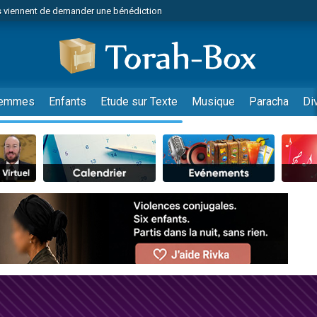
 viennent de demander une bénédiction
es viennent de faire un don pour Diane, 80 ans, dans un appartement insalub
49 places pour étudier en groupe sur Zoom
viennent de nous rejoindre sur WhatsApp
 viennent de demander une bénédiction
emmes
Enfants
Etude sur Texte
Musique
Paracha
Di
49 places pour étudier en groupe sur Zoom
viennent de nous rejoindre sur WhatsApp
viennent de nous rejoindre sur WhatsApp
es viennent de faire un don pour Reloger Rivka, 6 enfants, victime de violences
es viennent de faire un don pour 1 Journée de Vacances Pour les Enfants
 viennent de demander une bénédiction
viennent de nous rejoindre sur WhatsApp
49 places pour étudier en groupe sur Zoom
 donner son Maasser
viennent de nous rejoindre sur WhatsApp