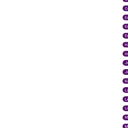
C
E
E
E
H
H
J
J
K
L
L
L
M
M