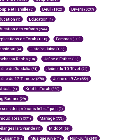
ouple et Famille
Deuil
Divers
(5)
(1102)
(5037)
ducation
Education
(1)
(1)
ducation des enfants
(244)
xplications de Torah
Femmes
(1058)
(316)
assidout
Histoire Juive
(4)
(189)
ochaana Rabba
Jeûne d'Esther
(18)
(69)
eûne de Guedalia
Jeûne du 10 Tévet
(51)
(74)
eûne du 17 Tamouz
Jeûne du 9 Av
(270)
(582)
abbala
Kriat haTorah
(4)
(220)
ag Baomer
(29)
e sens des prénoms hébraïques
(2)
imoud Torah
Mariage
(371)
(772)
élanges lait/viande
Middot
(1)
(69)
oussar
Musique juive
Non-Juifs
(154)
(1)
(249)