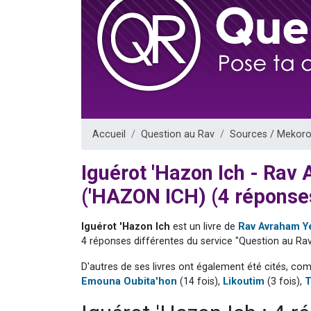
3 personnes 
3 personn
Odaya vient 
13 personnes
3 personnes 
Accueil
Question au Rav
Sources / Mekoro
Iguérot 'Hazon Ich - Ra
('HAZON ICH) (4 réponse
Iguérot 'Hazon Ich
est un livre de
Rav Avraham Y
4 réponses différentes du service "Question au Rav
D'autres de ses livres ont également été cités, co
Emouna Oubita'hon
(14 fois),
Likoutim
(3 fois),
T