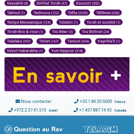
Sexualité
Sim'hat Torah
Souccot
(8)
(47)
(502)
Talmud
Techouva
Téfila
Téfilines
(1)
(122)
(2230)
(356)
Temps Messianique
Toledot
Torah et société
(124)
(1)
(1)
Torah-Box & vous
Tou Béav
Tou Bichvat
(1)
(3)
(24)
Tsédaka
Tsitsit
Tsniout
Vayichla'h
(397)
(167)
(634)
(1)
Vézot Haberakha
Yom Kippour
(1)
(318)
Nous contacter
+33.1.80.20.5000
France
+972.2.37.41.515
+1.437.887.14.93
Israël
Canada