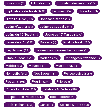
Education
Education
Education des enfants
(1)
(1)
(244)
Explications de Torah
Femmes
Hassidout
(1058)
(316)
(4)
Histoire Juive
Hochaana Rabba
(189)
(18)
Jeûne d'Esther
Jeûne de Guedalia
(69)
(51)
Jeûne du 10 Tévet
Jeûne du 17 Tamouz
(74)
(270)
Jeûne du 9 Av
Kabbala
Kriat haTorah
(582)
(4)
(220)
Lag Baomer
Le sens des prénoms hébraïques
(29)
(2)
Limoud Torah
Mariage
Mélanges lait/viande
(371)
(772)
(1)
Middot
Moussar
Musique juive
(69)
(154)
(1)
Non-Juifs
Nos Sages
Pensée Juive
(249)
(131)
(3087)
Pessah
Pourim
Prières
(1508)
(274)
(3)
Pureté Familiale
Relations & Pudeur
(578)
(528)
Respect des Parents
Roch 'Hodech
(247)
(4)
Roch Hachana
Santé
Science & Torah
(296)
(1)
(33)