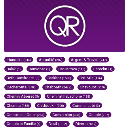
'Hanouka
Actualité
Argent & Travail
(244)
(287)
(747)
Balak
Bamidbar
Bar-Mitsva
Berechit
(1)
(1)
(118)
(1)
Beth-Hamikdach
Brakhot
Brit-Mila
(6)
(1520)
(176)
Cacheroute
Chabbath
Chavouot
(3703)
(2429)
(219)
Chémini Atseret
Chemirat haLachone
(5)
(188)
Chemita
Chiddoukh
Communauté
(135)
(200)
(3)
Compte du Omer
Conversion
Couple
(264)
(303)
(297)
Couple et Famille
Deuil
Divers
(5)
(1102)
(5037)