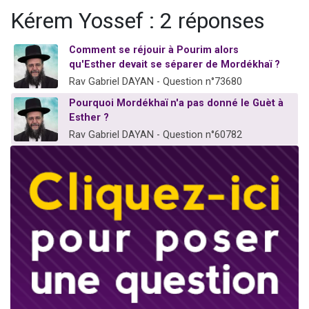
Il reste 49 places pour étudier en groupe sur Zoom
Kérem Yossef : 2 réponses
12 nouvelles musiques dans Torah-Box Music
Comment se réjouir à Pourim alors
3 personnes viennent de nous rejoindre sur WhatsApp
qu'Esther devait se séparer de Mordékhaï ?
2 personnes viennent de nous rejoindre sur WhatsApp
Rav Gabriel DAYAN - Question n°73680
2 personnes viennent de nous rejoindre sur WhatsApp
Pourquoi Mordékhaï n'a pas donné le Guèt à
Esther ?
Rav Gabriel DAYAN - Question n°60782