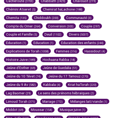
Cacheroute
Chabbath
Chavouot
(3703)
(2429)
(219)
Chémini Atseret
Chemirat haLachone
(5)
(188)
Chemita
Chiddoukh
Communauté
(135)
(200)
(3)
Compte du Omer
Conversion
Couple
(264)
(303)
(297)
Couple et Famille
Deuil
Divers
(5)
(1102)
(5037)
Education
Education
Education des enfants
(1)
(1)
(244)
Explications de Torah
Femmes
Hassidout
(1058)
(316)
(4)
Histoire Juive
Hochaana Rabba
(189)
(18)
Jeûne d'Esther
Jeûne de Guedalia
(69)
(51)
Jeûne du 10 Tévet
Jeûne du 17 Tamouz
(74)
(270)
Jeûne du 9 Av
Kabbala
Kriat haTorah
(582)
(4)
(220)
Lag Baomer
Le sens des prénoms hébraïques
(29)
(2)
Limoud Torah
Mariage
Mélanges lait/viande
(371)
(772)
(1)
Middot
Moussar
Musique juive
(69)
(154)
(1)