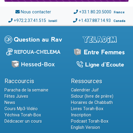
Nous contacter
+33.1.80.20.5000
France
+972.2.37.41.515
+1.437.887.14.93
Israël
Canada
Raccourcis
Ressources
Paracha de la semaine
Calendrier Juif
Fêtes Juives
Sidour (livre de prière)
News
Horaires de Chabbath
Cours Mp3-Vidéo
Livres Torah-Box
Yéchiva Torah-Box
Inscription
Dédicacer un cours
Podcast Torah-Box
English Version