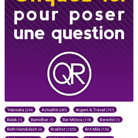
'Hanouka
Actualité
Argent & Travail
(244)
(287)
(747)
Balak
Bamidbar
Bar-Mitsva
Berechit
(1)
(1)
(118)
(1)
Beth-Hamikdach
Brakhot
Brit-Mila
(6)
(1520)
(176)