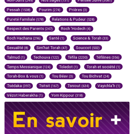
Non-Juifs
Nos Sages
Pensée Juive
(249)
(131)
(3087)
Pessah
Pourim
Prières
(1508)
(274)
(3)
Pureté Familiale
Relations & Pudeur
(578)
(528)
Respect des Parents
Roch 'Hodech
(247)
(4)
Roch Hachana
Santé
Science & Torah
(296)
(1)
(33)
Sexualité
Sim'hat Torah
Souccot
(8)
(47)
(502)
Talmud
Techouva
Téfila
Téfilines
(1)
(122)
(2230)
(356)
Temps Messianique
Toledot
Torah et société
(124)
(1)
(1)
Torah-Box & vous
Tou Béav
Tou Bichvat
(1)
(3)
(24)
Tsédaka
Tsitsit
Tsniout
Vayichla'h
(397)
(167)
(634)
(1)
Vézot Haberakha
Yom Kippour
(1)
(318)