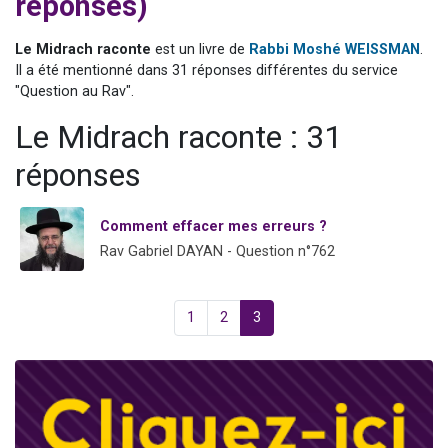
réponses)
3 personnes viennent de nous rejoindre sur WhatsApp
2 personnes viennent de nous rejoindre sur WhatsApp
Le Midrach raconte
est un livre de
Rabbi Moshé WEISSMAN
.
Il a été mentionné dans 31 réponses différentes du service
3 personnes viennent de nous rejoindre sur WhatsApp
"Question au Rav".
2 nouvelles musiques dans Torah-Box Music
Le Midrach raconte : 31
4 personnes viennent de faire un don pour Reloger Rivka, 6 enfants, victime de violences...
réponses
Comment effacer mes erreurs ?
Rav Gabriel DAYAN - Question n°762
1
2
3