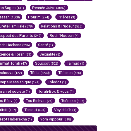
os Sages
Pensée Juive
(131)
(3087)
essah
Pourim
Prières
(1508)
(274)
(3)
ureté Familiale
Relations & Pudeur
(578)
(528)
espect des Parents
Roch 'Hodech
(247)
(4)
och Hachana
Santé
(296)
(1)
cience & Torah
Sexualité
(33)
(8)
im'hat Torah
Souccot
Talmud
(47)
(502)
(1)
echouva
Téfila
Téfilines
(122)
(2230)
(356)
emps Messianique
Toledot
(124)
(1)
orah et société
Torah-Box & vous
(1)
(1)
ou Béav
Tou Bichvat
Tsédaka
(3)
(24)
(397)
sitsit
Tsniout
Vayichla'h
(167)
(634)
(1)
ézot Haberakha
Yom Kippour
(1)
(318)