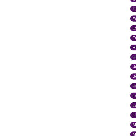
C
E
E
E
H
H
J
J
K
L
L
L
M
M