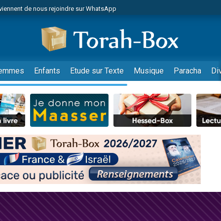
viennent de nous rejoindre sur WhatsApp
de donner son Maasser
es viennent de faire un don pour 5 jours de vacances aux Orphelins
es viennent de faire un don pour Diane, 80 ans, dans un appartement insalub
viennent de nous rejoindre sur WhatsApp
emmes
Enfants
Etude sur Texte
Musique
Paracha
Di
 viennent de demander une bénédiction
nnes viennent de faire un don pour Sauvez la jambe de Yohan
49 places pour étudier en groupe sur Zoom
lles musiques dans Torah-Box Music
viennent de nous rejoindre sur WhatsApp
viennent de nous rejoindre sur WhatsApp
les musiques dans Torah-Box Music
viennent de nous rejoindre sur WhatsApp
es viennent de faire un don pour Tsédaka : pauvres d'Israel
sion radio : Visions de grandeur n°104 : Le Chabbath et le Birkat Hamazone à 