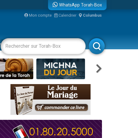
WhatsApp Torah-Box
Mon compte
Calendrier
Columbus
re
vertissements
Livres
Rabbanim
travers le temps