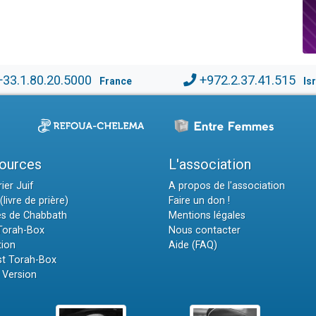
+33.1.80.20.5000
+972.2.37.41.515
France
Is
ources
L'association
ier Juif
A propos de l'association
(livre de prière)
Faire un don !
es de Chabbath
Mentions légales
 Torah-Box
Nous contacter
tion
Aide (FAQ)
t Torah-Box
 Version