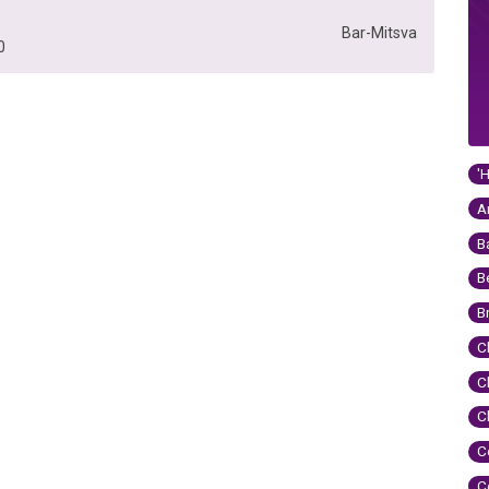
Bar-Mitsva
0
'
A
B
B
B
C
C
C
C
C