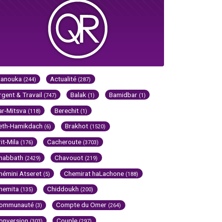
Hanouka
Actualité
(244)
(287)
rgent & Travail
Balak
Bamidbar
(747)
(1)
(1)
ar-Mitsva
Berechit
(118)
(1)
eth-Hamikdach
Brakhot
(6)
(1520)
rit-Mila
Cacheroute
(176)
(3703)
habbath
Chavouot
(2429)
(219)
hémini Atseret
Chemirat haLachone
(5)
(188)
hemita
Chiddoukh
(135)
(200)
ommunauté
Compte du Omer
(3)
(264)
onversion
Couple
(303)
(297)