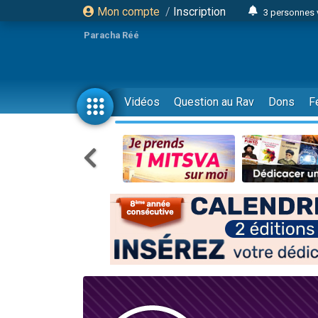
Mon compte
/
Inscription
3 personnes 
Odaya vient 
Paracha Réé
3 personn
3 personn
2 personnes 
Vidéos
Question au Rav
Dons
F
13 personnes
30 perso
Il reste 
12 nouve
3 personnes 
2 personnes 
2 nouvel
3 personnes 
8 personn
Nouvelle émis