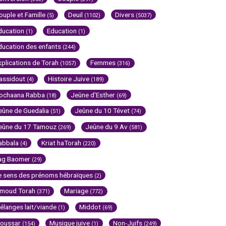
ouple et Famille
Deuil
Divers
(5)
(1102)
(5037)
ducation
Education
(1)
(1)
ducation des enfants
(244)
xplications de Torah
Femmes
(1057)
(316)
assidout
Histoire Juive
(4)
(189)
ochaana Rabba
Jeûne d'Esther
(18)
(69)
eûne de Guedalia
Jeûne du 10 Tévet
(51)
(74)
eûne du 17 Tamouz
Jeûne du 9 Av
(269)
(581)
abbala
Kriat haTorah
(4)
(220)
ag Baomer
(29)
e sens des prénoms hébraïques
(2)
imoud Torah
Mariage
(371)
(772)
élanges lait/viande
Middot
(1)
(69)
oussar
Musique juive
Non-Juifs
(154)
(1)
(249)