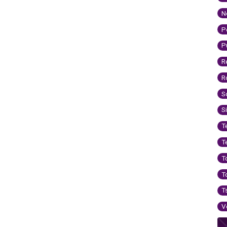
N
P
P
R
R
S
S
T
T
T
T
T
V