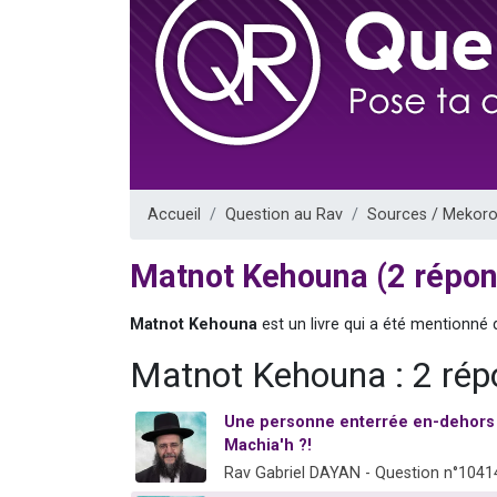
61 personnes
Il reste 
Ariel vient 
Nathaniel vi
4 personnes 
Accueil
Question au Rav
Sources / Mekoro
Matnot Kehouna (2 répo
Matnot Kehouna
est un livre qui a été mentionné 
Matnot Kehouna : 2 ré
Une personne enterrée en-dehors d
Machia'h ?!
Rav Gabriel DAYAN - Question n°1041