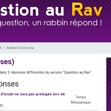
 viennent de demander une bénédiction
49 places pour étudier en groupe sur Zoom
de donner son Maasser
ent de donner son Maasser
viennent de nous rejoindre sur WhatsApp
t
Matnot Kehouna
nses)
dans 2 réponses différentes du service "Question au Rav".
ponses
'Israël ne sera pas protégée lors de
Temps
Messianique
43