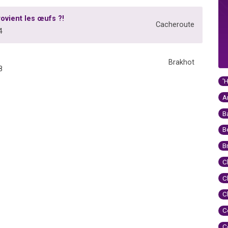
ovient les œufs ?!
Cacheroute
4
Brakhot
8
'
A
B
B
B
C
C
C
C
C