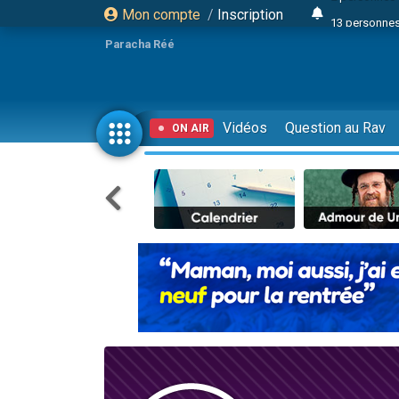
Mon compte
/
Inscription
13 personnes
Il reste 
Paracha Réé
12 nouve
30 perso
3 personnes 
Vidéos
Question au Rav
ON AIR
2 personnes 
3 personnes 
2 nouvel
8 personn
4 personn
Nouvelle émis
61 personnes
Il reste 
Ariel vient 
Nathaniel vi