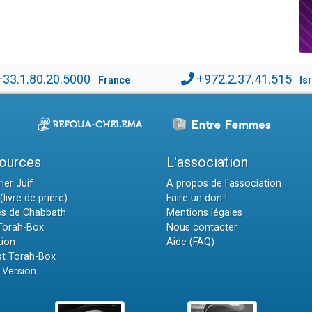
+33.1.80.20.5000
+972.2.37.41.515
France
Is
ources
L'association
ier Juif
A propos de l'association
(livre de prière)
Faire un don !
es de Chabbath
Mentions légales
 Torah-Box
Nous contacter
tion
Aide (FAQ)
t Torah-Box
 Version