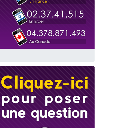
 leur maman
...