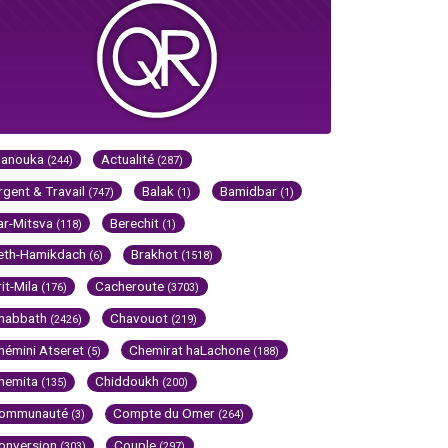
Hanouka
Actualité
(244)
(287)
rgent & Travail
Balak
Bamidbar
(747)
(1)
(1)
ar-Mitsva
Berechit
(118)
(1)
eth-Hamikdach
Brakhot
(6)
(1518)
rit-Mila
Cacheroute
(176)
(3703)
habbath
Chavouot
(2426)
(219)
hémini Atseret
Chemirat haLachone
(5)
(188)
hemita
Chiddoukh
(135)
(200)
ommunauté
Compte du Omer
(3)
(264)
onversion
Couple
(303)
(297)