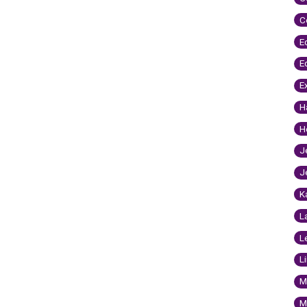
C
E
E
E
H
H
J
J
K
L
L
L
M
M