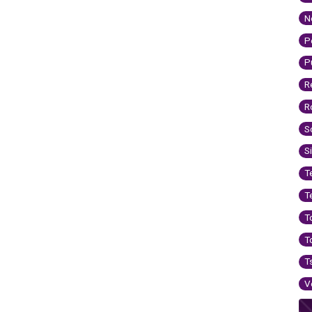
N
P
P
R
R
S
S
T
T
T
T
T
V