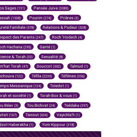
os Sages
Pensée Juive
(131)
(3085)
essah
Pourim
Prières
(1508)
(274)
(3)
ureté Familiale
Relations & Pudeur
(578)
(528)
espect des Parents
Roch 'Hodech
(247)
(4)
och Hachana
Santé
(295)
(1)
cience & Torah
Sexualité
(33)
(8)
im'hat Torah
Souccot
Talmud
(47)
(502)
(1)
echouva
Téfila
Téfilines
(122)
(2230)
(356)
emps Messianique
Toledot
(124)
(1)
orah et société
Torah-Box & vous
(1)
(1)
ou Béav
Tou Bichvat
Tsédaka
(3)
(24)
(397)
sitsit
Tsniout
Vayichla'h
(167)
(634)
(1)
ézot Haberakha
Yom Kippour
(1)
(318)