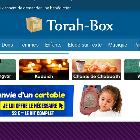
 viennent de demander une bénédiction
49 places pour étudier en groupe sur Zoom
lles musiques dans Torah-Box Music
nnes viennent de faire un don pour Sauvez la jambe de Yohan
viennent de nous rejoindre sur WhatsApp
Dons
Femmes
Enfants
Etude sur Texte
Musique
Pa
viennent de nous rejoindre sur WhatsApp
viennent de nous rejoindre sur WhatsApp
les musiques dans Torah-Box Music
es viennent de faire un don pour Tsédaka : pauvres d'Israel
es viennent de faire un don pour Diane, 80 ans, dans un appartement insalub
sion radio : Visions de grandeur n°104 : Le Chabbath et le Birkat Hamazone à 
 viennent de demander une bénédiction
49 places pour étudier en groupe sur Zoom
de donner son Maasser
ent de donner son Maasser