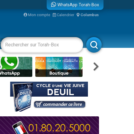
WhatsApp Torah-Box
Mon compte
Calendrier
Columbus
racha
Divertissements
Livres
Rabbanim
re
travers le temps