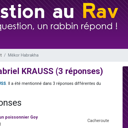
es viennent de faire un don pour 5 enfants déjà orphelins risquent de perdre
es viennent de faire un don pour Reloger Rivka, 6 enfants, victime de violences
 viennent de demander une bénédiction
49 places pour étudier en groupe sur Zoom
viennent de nous rejoindre sur WhatsApp
t
Mékor Habrakha
abriel KRAUSS (3 réponses)
USS
. Il a été mentionné dans 3 réponses différentes du
ponses
un poissonnier Goy
Cacheroute
1