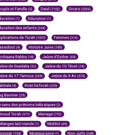
ouple et Famille
Deuil
Divers
(5)
(1102)
(5036)
ducation
Education
(1)
(1)
ducation des enfants
(244)
xplications de Torah
Femmes
(1057)
(316)
assidout
Histoire Juive
(4)
(189)
ochaana Rabba
Jeûne d'Esther
(18)
(69)
eûne de Guedalia
Jeûne du 10 Tévet
(51)
(74)
eûne du 17 Tamouz
Jeûne du 9 Av
(269)
(574)
abbala
Kriat haTorah
(4)
(220)
ag Baomer
(29)
e sens des prénoms hébraïques
(2)
imoud Torah
Mariage
(371)
(772)
élanges lait/viande
Middot
(1)
(69)
oussar
Musique juive
Non-Juifs
(154)
(1)
(248)