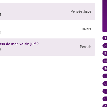
Pensée Juive
4
Divers
0
'
ts de mon voisin juif ?
A
Pessah
8
B
B
B
C
C
C
C
C