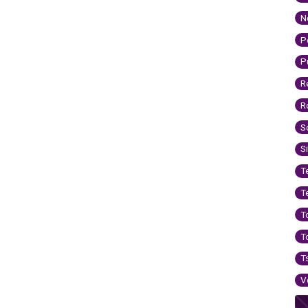
N
P
P
R
R
S
S
T
T
T
T
T
V