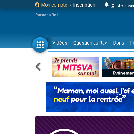
Mon compte
/
Inscription
4 personn
2 personn
Paracha Réé
17 personnes
4 personnes 
Il reste 
Vidéos
Question au Rav
Dons
F
23 person
Eva vient de
4 personnes 
3 personnes 
3 personn
Odaya vient 
2 personnes 
13 personnes
12 nouve
30 perso