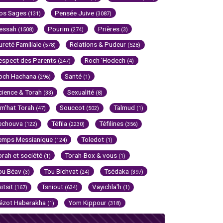
os Sages
Pensée Juive
(131)
(3087)
essah
Pourim
Prières
(1508)
(274)
(3)
ureté Familiale
Relations & Pudeur
(578)
(528)
espect des Parents
Roch 'Hodech
(247)
(4)
och Hachana
Santé
(296)
(1)
cience & Torah
Sexualité
(33)
(8)
im'hat Torah
Souccot
Talmud
(47)
(502)
(1)
echouva
Téfila
Téfilines
(122)
(2230)
(356)
emps Messianique
Toledot
(124)
(1)
orah et société
Torah-Box & vous
(1)
(1)
ou Béav
Tou Bichvat
Tsédaka
(3)
(24)
(397)
sitsit
Tsniout
Vayichla'h
(167)
(634)
(1)
ézot Haberakha
Yom Kippour
(1)
(318)