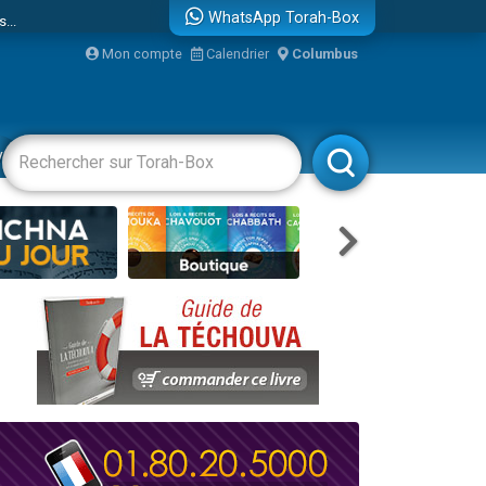
...
WhatsApp Torah-Box
Mon compte
Calendrier
Columbus
vertissements
Livres
Rabbanim
bre