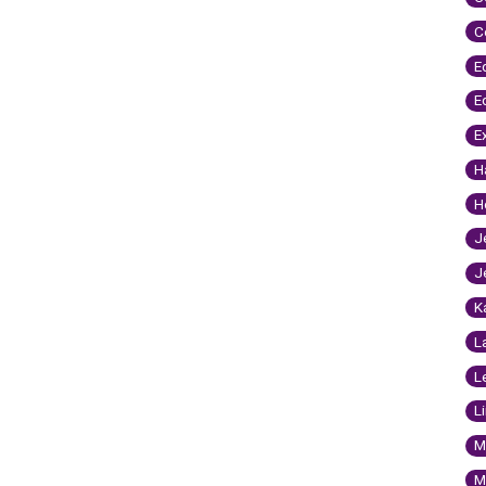
C
E
E
E
H
H
J
J
K
L
L
L
M
M