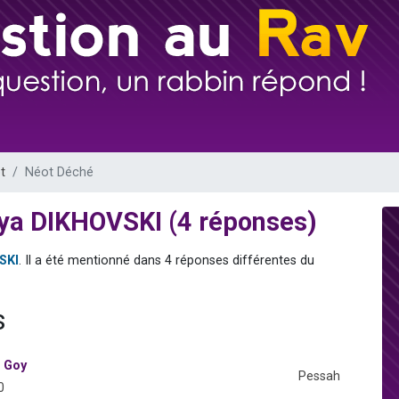
49 places pour étudier en groupe sur Zoom
viennent de nous rejoindre sur WhatsApp
viennent de nous rejoindre sur WhatsApp
les musiques dans Torah-Box Music
viennent de nous rejoindre sur WhatsApp
t
Néot Déché
ya DIKHOVSKI (4 réponses)
SKI
. Il a été mentionné dans 4 réponses différentes du
s
 Goy
Pessah
0