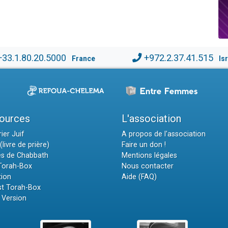
+33.1.80.20.5000
+972.2.37.41.515
France
Is
ources
L'association
ier Juif
A propos de l'association
(livre de prière)
Faire un don !
es de Chabbath
Mentions légales
 Torah-Box
Nous contacter
tion
Aide (FAQ)
t Torah-Box
 Version