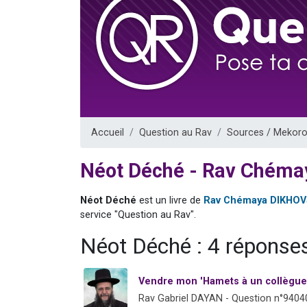
Il reste 
3 personnes 
2 personnes 
2 nouvel
6 personnes 
Accueil
Question au Rav
Sources / Mekoro
Néot Déché - Rav Chéma
Néot Déché
est un livre de
Rav Chémaya DIKHOV
service "Question au Rav".
Néot Déché : 4 réponse
Vendre mon 'Hamets à un collègue
Rav Gabriel DAYAN - Question n°9404