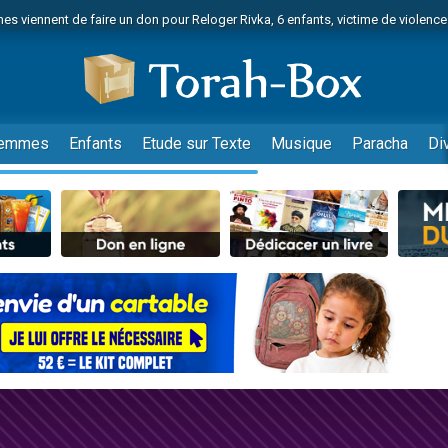
es viennent de faire un don pour Reloger Rivka, 6 enfants, victime de violences
es viennent de faire un don pour 1 Journée de Vacances Pour les Enfants
 viennent de demander une bénédiction
viennent de nous rejoindre sur WhatsApp
49 places pour étudier en groupe sur Zoom
emmes
Enfants
Etude sur Texte
Musique
Paracha
Di
nes viennent de faire un don pour Diane, 80 ans, dans un appartement insalu
 donner son Maasser
viennent de nous rejoindre sur WhatsApp
viennent de nous rejoindre sur WhatsApp
es viennent de faire un don pour 5 jours de vacances aux Orphelins
de donner son Maasser
viennent de nous rejoindre sur WhatsApp
 viennent de demander une bénédiction
lles musiques dans Torah-Box Music
nnes viennent de faire un don pour Sauvez la jambe de Yohan