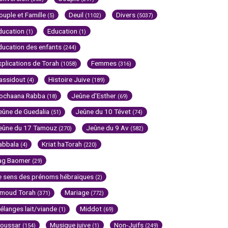
ouple et Famille
Deuil
Divers
(5)
(1102)
(5037)
ducation
Education
(1)
(1)
ducation des enfants
(244)
xplications de Torah
Femmes
(1058)
(316)
assidout
Histoire Juive
(4)
(189)
ochaana Rabba
Jeûne d'Esther
(18)
(69)
eûne de Guedalia
Jeûne du 10 Tévet
(51)
(74)
eûne du 17 Tamouz
Jeûne du 9 Av
(270)
(582)
abbala
Kriat haTorah
(4)
(220)
ag Baomer
(29)
e sens des prénoms hébraïques
(2)
imoud Torah
Mariage
(371)
(772)
élanges lait/viande
Middot
(1)
(69)
oussar
Musique juive
Non-Juifs
(154)
(1)
(249)