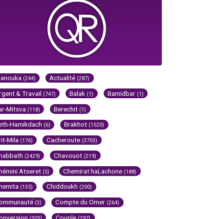
Hanouka
Actualité
(244)
(287)
rgent & Travail
Balak
Bamidbar
(747)
(1)
(1)
ar-Mitsva
Berechit
(118)
(1)
eth-Hamikdach
Brakhot
(6)
(1520)
rit-Mila
Cacheroute
(176)
(3703)
habbath
Chavouot
(2429)
(219)
hémini Atseret
Chemirat haLachone
(5)
(188)
hemita
Chiddoukh
(135)
(200)
ommunauté
Compte du Omer
(3)
(264)
onversion
Couple
(303)
(297)