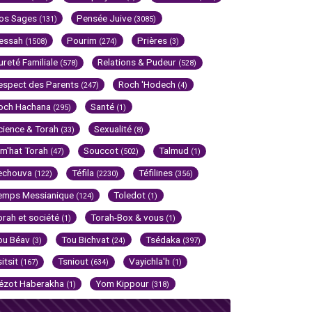
os Sages
Pensée Juive
(131)
(3085)
essah
Pourim
Prières
(1508)
(274)
(3)
ureté Familiale
Relations & Pudeur
(578)
(528)
espect des Parents
Roch 'Hodech
(247)
(4)
och Hachana
Santé
(295)
(1)
cience & Torah
Sexualité
(33)
(8)
im'hat Torah
Souccot
Talmud
(47)
(502)
(1)
echouva
Téfila
Téfilines
(122)
(2230)
(356)
emps Messianique
Toledot
(124)
(1)
orah et société
Torah-Box & vous
(1)
(1)
ou Béav
Tou Bichvat
Tsédaka
(3)
(24)
(397)
sitsit
Tsniout
Vayichla'h
(167)
(634)
(1)
ézot Haberakha
Yom Kippour
(1)
(318)