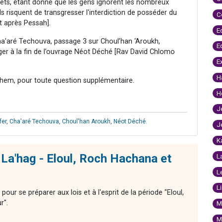
mets, étant donné que les gens ignorent les nombreux
s risquent de transgresser l'interdiction de posséder du
C
it après Pessah].
E
ha'aré Techouva, passage 3 sur Choul’han ‘Aroukh,
E
er à la fin de l’ouvrage Néot Déché [Rav David Chlomo
E
H
hem, pour toute question supplémentaire.
H
J
fer
,
Cha'aré Techouva
,
Choul'han Aroukh
,
Néot Déché
.
J
K
La'hag - Eloul, Roch Hachana et
L
L
L
ur se préparer aux lois et à l'esprit de la période "Eloul,
r".
M
M