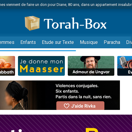
es viennent de faire un don pour Diane, 80 ans, dans un appartement insalub
viennent de nous rejoindre sur WhatsApp
 viennent de demander une bénédiction
lles musiques dans Torah-Box Music
nnes viennent de faire un don pour Sauvez la jambe de Yohan
emmes
Enfants
Etude sur Texte
Musique
Paracha
Di
49 places pour étudier en groupe sur Zoom
viennent de nous rejoindre sur WhatsApp
viennent de nous rejoindre sur WhatsApp
viennent de nous rejoindre sur WhatsApp
les musiques dans Torah-Box Music
es viennent de faire un don pour Tsédaka : pauvres d'Israel
sion radio : Visions de grandeur n°104 : Le Chabbath et le Birkat Hamazone à 
 viennent de demander une bénédiction
49 places pour étudier en groupe sur Zoom
de donner son Maasser