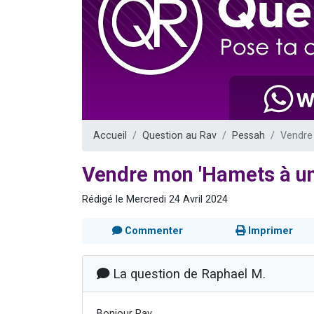
Nathaniel vi
6 personn
2 personn
10 personnes
Il reste 
Accueil
Question au Rav
Pessah
Vendre
Vendre mon 'Hamets à un
Rédigé le Mercredi 24 Avril 2024
Commenter
Imprimer
La question de Raphael M.
Bonjour Rav,