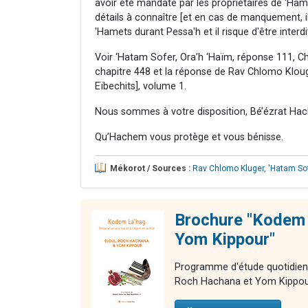
avoir été mandaté par les propriétaires de 'Ha
détails à connaître [et en cas de manquement, il
'Hamets durant Pessa'h et il risque d'être interd
Voir ‘Hatam Sofer, Ora’h ‘Haïm, réponse 111, C
chapitre 448 et la réponse de Rav Chlomo Kloug
Eïbechits], volume 1.
Nous sommes à votre disposition, Bé’ézrat Hac
Qu’Hachem vous protège et vous bénisse.
Mékorot / Sources :
Rav Chlomo Kluger
,
'Hatam So
Brochure "Kodem 
Yom Kippour"
Programme d'étude quotidien po
Roch Hachana et Yom Kippou