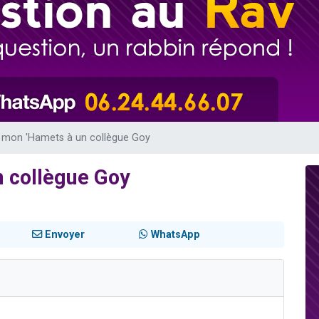
ent de donner son Maasser
es viennent de faire un don pour 5 enfants déjà orphelins risquent de perdre
es viennent de faire un don pour Reloger Rivka, 6 enfants, victime de violences
 viennent de demander une bénédiction
49 places pour étudier en groupe sur Zoom
 mon 'Hamets à un collègue Goy
 collègue Goy
Envoyer
WhatsApp