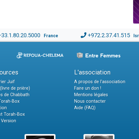
+33.1.80.20.5000
+972.2.37.41.515
France
Is
ources
L'association
ier Juif
A propos de l'association
(livre de prière)
Faire un don !
es de Chabbath
Mentions légales
 Torah-Box
Nous contacter
tion
Aide (FAQ)
t Torah-Box
 Version