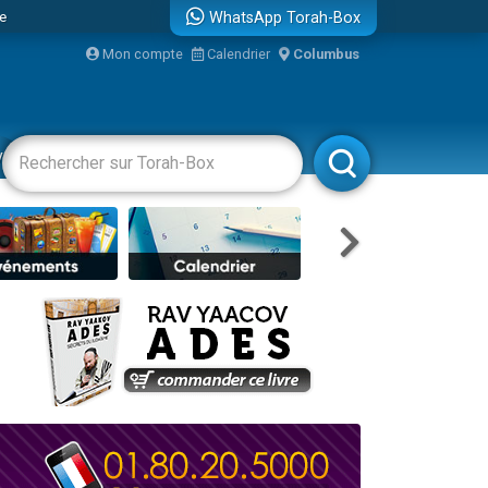
re
WhatsApp Torah-Box
Mon compte
Calendrier
Columbus
vertissements
Livres
Rabbanim
travers le temps