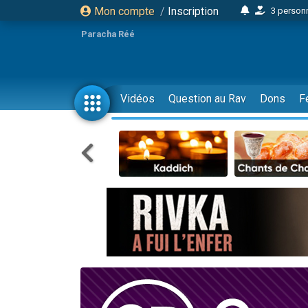
Mon compte
/
Inscription
3 personn
2 personnes 
Paracha Réé
13 personnes
12 nouve
30 perso
Vidéos
Question au Rav
Dons
F
Il reste 
3 personnes 
2 personnes 
3 personnes 
2 nouvel
8 personn
Nouvelle émis
61 personnes
Il reste 
Ariel vient 