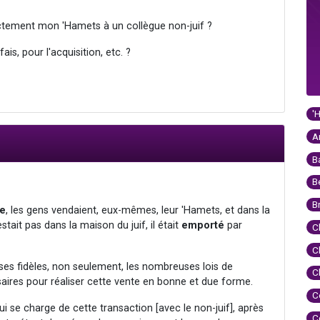
ectement mon 'Hamets à un collègue non-juif ?
ais, pour l'acquisition, etc. ?
'
A
B
B
B
ue
, les gens vendaient, eux-mêmes, leur 'Hamets, et dans la
tait pas dans la maison du juif, il était
emporté
par
C
C
es fidèles, non seulement, les nombreuses lois de
C
aires pour réaliser cette vente en bonne et due forme.
C
qui se charge de cette transaction [avec le non-juif], après
C