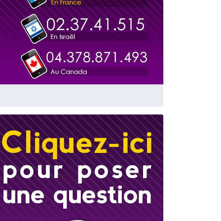
 leur maman
...