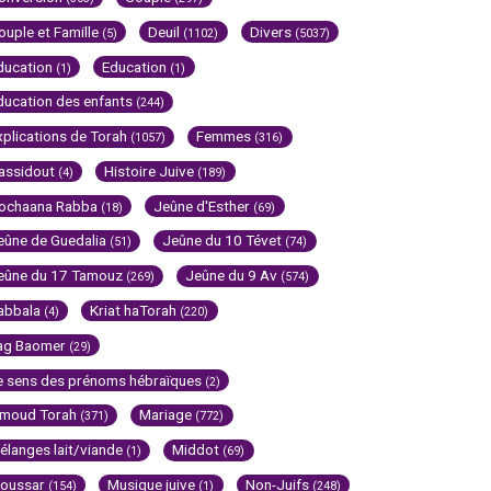
ouple et Famille
Deuil
Divers
(5)
(1102)
(5037)
ducation
Education
(1)
(1)
ducation des enfants
(244)
xplications de Torah
Femmes
(1057)
(316)
assidout
Histoire Juive
(4)
(189)
ochaana Rabba
Jeûne d'Esther
(18)
(69)
eûne de Guedalia
Jeûne du 10 Tévet
(51)
(74)
eûne du 17 Tamouz
Jeûne du 9 Av
(269)
(574)
abbala
Kriat haTorah
(4)
(220)
ag Baomer
(29)
e sens des prénoms hébraïques
(2)
imoud Torah
Mariage
(371)
(772)
élanges lait/viande
Middot
(1)
(69)
oussar
Musique juive
Non-Juifs
(154)
(1)
(248)