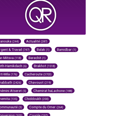
Hanouka
Actualité
(244)
(287)
rgent & Travail
Balak
Bamidbar
(747)
(1)
(1)
ar-Mitsva
Berechit
(118)
(1)
eth-Hamikdach
Brakhot
(6)
(1518)
rit-Mila
Cacheroute
(176)
(3703)
habbath
Chavouot
(2426)
(219)
hémini Atseret
Chemirat haLachone
(5)
(188)
hemita
Chiddoukh
(135)
(200)
ommunauté
Compte du Omer
(3)
(264)
onversion
Couple
(303)
(297)