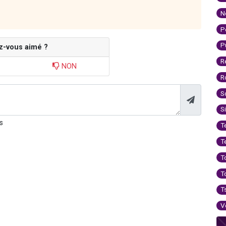
N
P
P
z-vous aimé ?
R
NON
R
S
S
s
T
T
T
T
T
V