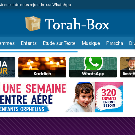
viennent de nous rejoindre sur WhatsApp
de donner son Maasser
es viennent de faire un don pour 5 jours de vacances aux Orphelins
es viennent de faire un don pour Diane, 80 ans, dans un appartement insalub
viennent de nous rejoindre sur WhatsApp
emmes
Enfants
Etude sur Texte
Musique
Paracha
Di
 viennent de demander une bénédiction
nnes viennent de faire un don pour Sauvez la jambe de Yohan
49 places pour étudier en groupe sur Zoom
lles musiques dans Torah-Box Music
viennent de nous rejoindre sur WhatsApp
viennent de nous rejoindre sur WhatsApp
les musiques dans Torah-Box Music
viennent de nous rejoindre sur WhatsApp
es viennent de faire un don pour Tsédaka : pauvres d'Israel
sion radio : Visions de grandeur n°104 : Le Chabbath et le Birkat Hamazone à 