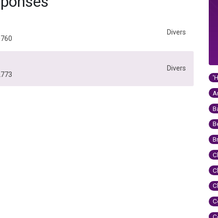
éponses
Divers
0760
Divers
2773
'
A
B
B
B
C
C
C
C
C