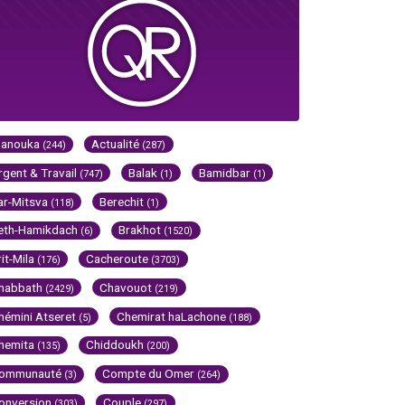
Hanouka
Actualité
(244)
(287)
rgent & Travail
Balak
Bamidbar
(747)
(1)
(1)
ar-Mitsva
Berechit
(118)
(1)
eth-Hamikdach
Brakhot
(6)
(1520)
rit-Mila
Cacheroute
(176)
(3703)
habbath
Chavouot
(2429)
(219)
hémini Atseret
Chemirat haLachone
(5)
(188)
hemita
Chiddoukh
(135)
(200)
ommunauté
Compte du Omer
(3)
(264)
onversion
Couple
(303)
(297)