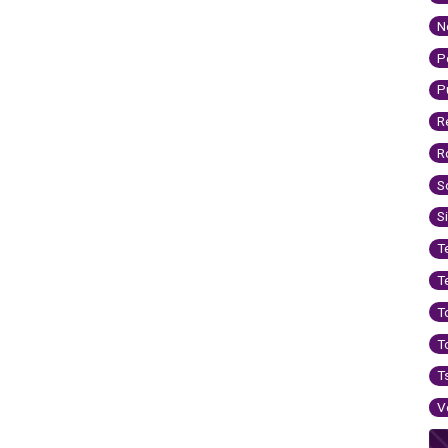
N
P
P
R
R
S
S
T
T
T
T
T
V