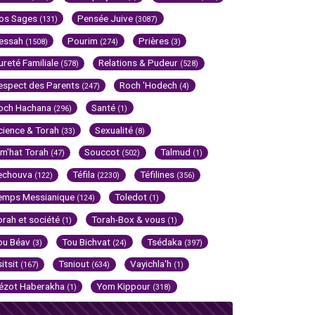
os Sages
Pensée Juive
(131)
(3087)
essah
Pourim
Prières
(1508)
(274)
(3)
ureté Familiale
Relations & Pudeur
(578)
(528)
espect des Parents
Roch 'Hodech
(247)
(4)
och Hachana
Santé
(296)
(1)
cience & Torah
Sexualité
(33)
(8)
im'hat Torah
Souccot
Talmud
(47)
(502)
(1)
echouva
Téfila
Téfilines
(122)
(2230)
(356)
emps Messianique
Toledot
(124)
(1)
orah et société
Torah-Box & vous
(1)
(1)
ou Béav
Tou Bichvat
Tsédaka
(3)
(24)
(397)
sitsit
Tsniout
Vayichla'h
(167)
(634)
(1)
ézot Haberakha
Yom Kippour
(1)
(318)