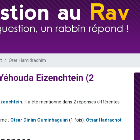
 viennent de demander une bénédiction
49 places pour étudier en groupe sur Zoom
de donner son Maasser
ent de donner son Maasser
viennent de nous rejoindre sur WhatsApp
t
Oter Hamidrachim
Yéhouda Eizenchtein (2
izenchtein
. Il a été mentionné dans 2 réponses différentes
mme :
Otsar Dinim Ouminhaguim
(1 fois),
Otsar Hadrachot