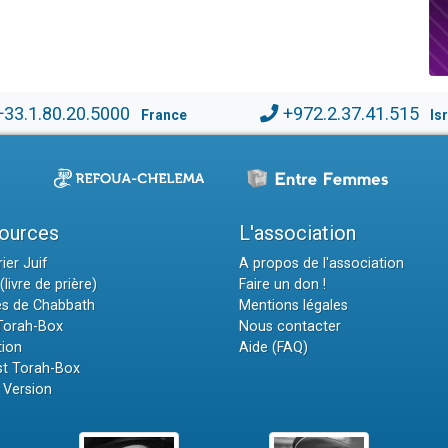
+33.1.80.20.5000
+972.2.37.41.515
France
Is
ources
L'association
ier Juif
A propos de l'association
(livre de prière)
Faire un don !
es de Chabbath
Mentions légales
 Torah-Box
Nous contacter
tion
Aide (FAQ)
t Torah-Box
 Version