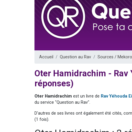
61 personnes
Il reste 
Ariel vient 
Nathaniel vi
4 personnes 
Accueil
Question au Rav
Sources / Mekoro
Oter Hamidrachim - Rav 
réponses)
Oter Hamidrachim
est un livre de
Rav Yéhouda E
du service "Question au Rav".
D'autres de ses livres ont également été cités, co
(1 fois).