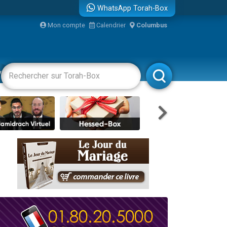
WhatsApp Torah-Box
Mon compte
Calendrier
Columbus
re
vertissements
Livres
Rabbanim
travers le temps