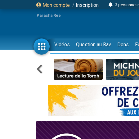
Mon compte
/
Inscription
3 personnes 
Odaya vient 
Paracha Réé
3 personn
3 personn
2 personnes 
Vidéos
Question au Rav
Dons
F
13 personnes
30 perso
Il reste 
12 nouve
3 personnes 
2 personnes 
2 nouvel
3 personnes 
8 personn
Nouvelle émis