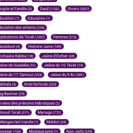
ouple et Famille
Deuil
Divers
(5)
(1102)
(5037)
ducation
Education
(1)
(1)
ducation des enfants
(244)
xplications de Torah
Femmes
(1057)
(316)
assidout
Histoire Juive
(4)
(189)
ochaana Rabba
Jeûne d'Esther
(18)
(69)
eûne de Guedalia
Jeûne du 10 Tévet
(51)
(74)
eûne du 17 Tamouz
Jeûne du 9 Av
(269)
(581)
abbala
Kriat haTorah
(4)
(220)
ag Baomer
(29)
e sens des prénoms hébraïques
(2)
imoud Torah
Mariage
(371)
(772)
élanges lait/viande
Middot
(1)
(69)
oussar
Musique juive
Non-Juifs
(154)
(1)
(249)