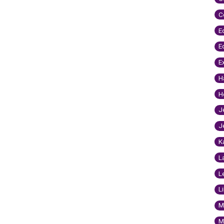
C
E
E
E
H
H
J
J
K
L
L
L
M
M