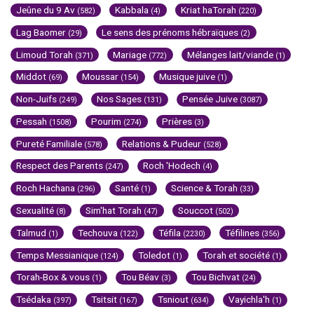
Jeûne du 9 Av
Kabbala
Kriat haTorah
(582)
(4)
(220)
Lag Baomer
Le sens des prénoms hébraïques
(29)
(2)
Limoud Torah
Mariage
Mélanges lait/viande
(371)
(772)
(1)
Middot
Moussar
Musique juive
(69)
(154)
(1)
Non-Juifs
Nos Sages
Pensée Juive
(249)
(131)
(3087)
Pessah
Pourim
Prières
(1508)
(274)
(3)
Pureté Familiale
Relations & Pudeur
(578)
(528)
Respect des Parents
Roch 'Hodech
(247)
(4)
Roch Hachana
Santé
Science & Torah
(296)
(1)
(33)
Sexualité
Sim'hat Torah
Souccot
(8)
(47)
(502)
Talmud
Techouva
Téfila
Téfilines
(1)
(122)
(2230)
(356)
Temps Messianique
Toledot
Torah et société
(124)
(1)
(1)
Torah-Box & vous
Tou Béav
Tou Bichvat
(1)
(3)
(24)
Tsédaka
Tsitsit
Tsniout
Vayichla'h
(397)
(167)
(634)
(1)