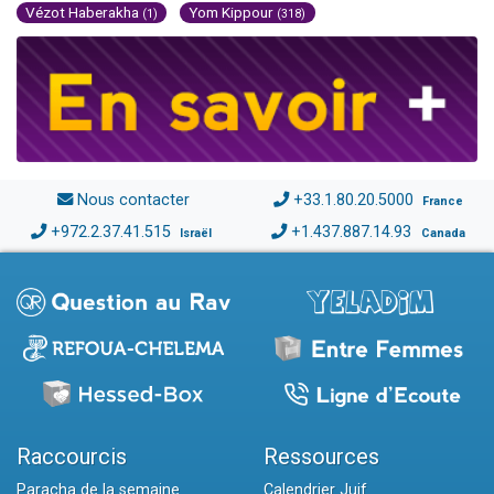
Vézot Haberakha
Yom Kippour
(1)
(318)
Nous contacter
+33.1.80.20.5000
France
+972.2.37.41.515
+1.437.887.14.93
Israël
Canada
Raccourcis
Ressources
Paracha de la semaine
Calendrier Juif