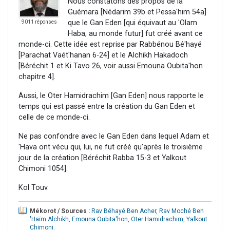
Nous constatons des propos de la
Guémara [Nédarim 39b et Pessa'him 54a]
que le Gan Eden [qui équivaut au 'Olam
9011 réponses
Haba, au monde futur] fut créé avant ce
monde-ci. Cette idée est reprise par Rabbénou Bé'hayé
[Parachat Vaét'hanan 6-24] et le Alchikh Hakadoch
[Béréchit 1 et Ki Tavo 26, voir aussi Emouna Oubita'hon
chapitre 4].
Aussi, le Oter Hamidrachim [Gan Eden] nous rapporte le
temps qui est passé entre la création du Gan Eden et
celle de ce monde-ci.
Ne pas confondre avec le Gan Eden dans lequel Adam et
'Hava ont vécu qui, lui, ne fut créé qu'après le troisième
jour de la création [Béréchit Rabba 15-3 et Yalkout
Chimoni 1054].
Kol Touv.
Mékorot / Sources :
Rav Béhayé Ben Acher
,
Rav Moché Ben
'Haïm Alchikh
,
Emouna Oubita'hon
,
Oter Hamidrachim
,
Yalkout
Chimoni
.