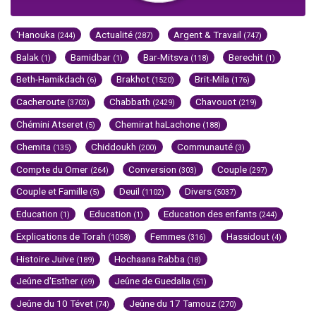
'Hanouka
Actualité
Argent & Travail
(244)
(287)
(747)
Balak
Bamidbar
Bar-Mitsva
Berechit
(1)
(1)
(118)
(1)
Beth-Hamikdach
Brakhot
Brit-Mila
(6)
(1520)
(176)
Cacheroute
Chabbath
Chavouot
(3703)
(2429)
(219)
Chémini Atseret
Chemirat haLachone
(5)
(188)
Chemita
Chiddoukh
Communauté
(135)
(200)
(3)
Compte du Omer
Conversion
Couple
(264)
(303)
(297)
Couple et Famille
Deuil
Divers
(5)
(1102)
(5037)
Education
Education
Education des enfants
(1)
(1)
(244)
Explications de Torah
Femmes
Hassidout
(1058)
(316)
(4)
Histoire Juive
Hochaana Rabba
(189)
(18)
Jeûne d'Esther
Jeûne de Guedalia
(69)
(51)
Jeûne du 10 Tévet
Jeûne du 17 Tamouz
(74)
(270)