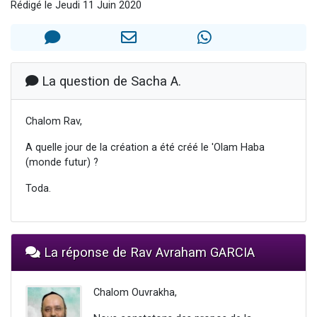
Rédigé le Jeudi 11 Juin 2020
13 personnes viennent de demander une bénédiction
30 personnes viennent de faire un don pour Sauvez la jambe de Yohan
Il reste 49 places pour étudier en groupe sur Zoom
12 nouvelles musiques dans Torah-Box Music
La question de Sacha A.
29 personnes viennent de demander une bénédiction
Chalom Rav,
A quelle jour de la création a été créé le 'Olam Haba
(monde futur) ?
Toda.
La réponse de Rav Avraham GARCIA
Chalom Ouvrakha,