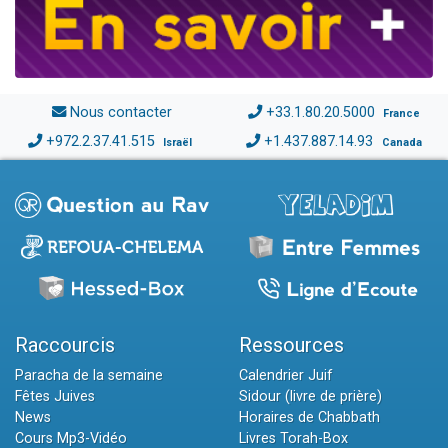
Nous contacter
+33.1.80.20.5000
France
+972.2.37.41.515
+1.437.887.14.93
Israël
Canada
Raccourcis
Ressources
Paracha de la semaine
Calendrier Juif
Fêtes Juives
Sidour (livre de prière)
News
Horaires de Chabbath
Cours Mp3-Vidéo
Livres Torah-Box