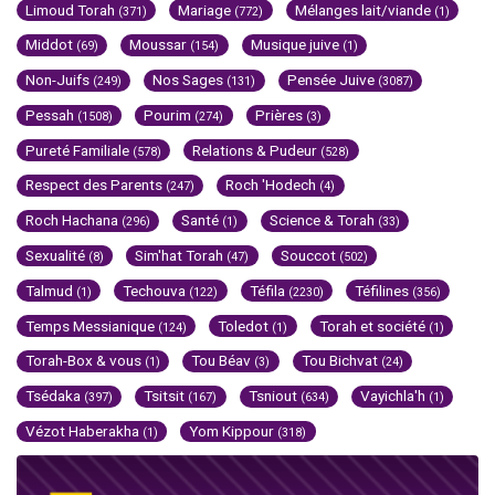
Limoud Torah
Mariage
Mélanges lait/viande
(371)
(772)
(1)
Middot
Moussar
Musique juive
(69)
(154)
(1)
Non-Juifs
Nos Sages
Pensée Juive
(249)
(131)
(3087)
Pessah
Pourim
Prières
(1508)
(274)
(3)
Pureté Familiale
Relations & Pudeur
(578)
(528)
Respect des Parents
Roch 'Hodech
(247)
(4)
Roch Hachana
Santé
Science & Torah
(296)
(1)
(33)
Sexualité
Sim'hat Torah
Souccot
(8)
(47)
(502)
Talmud
Techouva
Téfila
Téfilines
(1)
(122)
(2230)
(356)
Temps Messianique
Toledot
Torah et société
(124)
(1)
(1)
Torah-Box & vous
Tou Béav
Tou Bichvat
(1)
(3)
(24)
Tsédaka
Tsitsit
Tsniout
Vayichla'h
(397)
(167)
(634)
(1)
Vézot Haberakha
Yom Kippour
(1)
(318)