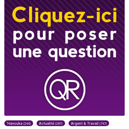
'Hanouka
Actualité
Argent & Travail
(244)
(287)
(747)