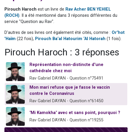
Nouvelle émission radio : Visions de grandeur n°104 : Le Chabbath et le Birkat Hamazone à travers le temps
Pirouch Haroch
est un livre de
Rav Acher BEN YEHIEL
61 personnes viennent de demander une bénédiction
(ROCH)
. Il a été mentionné dans 3 réponses différentes du
service "Question au Rav".
Ariel vient de donner son Maasser
Il reste 49 places pour étudier en groupe sur Zoom
D'autres de ses livres ont également été cités, comme :
Or'hot
'Haïm
(22 fois),
Pirouch Ba’al Hatourim ‘Al Hatorah
(1 fois).
Eva vient de donner son Maasser
Pirouch Haroch : 3 réponses
Représentation non-distincte d'une
cathédrale chez moi
Rav Gabriel DAYAN - Question n°75491
Mon mari refuse que je fasse le vaccin
contre le Coronavirus
Rav Gabriel DAYAN - Question n°61450
"Mi Kamokha" avec et sans point, pourquoi ?
Rav Gabriel DAYAN - Question n°19255