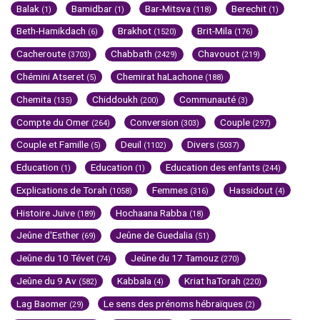
Balak
Bamidbar
Bar-Mitsva
Berechit
(1)
(1)
(118)
(1)
Beth-Hamikdach
Brakhot
Brit-Mila
(6)
(1520)
(176)
Cacheroute
Chabbath
Chavouot
(3703)
(2429)
(219)
Chémini Atseret
Chemirat haLachone
(5)
(188)
Chemita
Chiddoukh
Communauté
(135)
(200)
(3)
Compte du Omer
Conversion
Couple
(264)
(303)
(297)
Couple et Famille
Deuil
Divers
(5)
(1102)
(5037)
Education
Education
Education des enfants
(1)
(1)
(244)
Explications de Torah
Femmes
Hassidout
(1058)
(316)
(4)
Histoire Juive
Hochaana Rabba
(189)
(18)
Jeûne d'Esther
Jeûne de Guedalia
(69)
(51)
Jeûne du 10 Tévet
Jeûne du 17 Tamouz
(74)
(270)
Jeûne du 9 Av
Kabbala
Kriat haTorah
(582)
(4)
(220)
Lag Baomer
Le sens des prénoms hébraïques
(29)
(2)