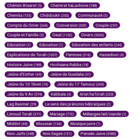
Chémini Atseret
Chemirat haLachone
(5)
(188)
Chemita
Chiddoukh
Communauté
(135)
(200)
(3)
Compte du Omer
Conversion
Couple
(264)
(303)
(297)
Couple et Famille
Deuil
Divers
(5)
(1102)
(5036)
Education
Education
Education des enfants
(1)
(1)
(244)
Explications de Torah
Femmes
Hassidout
(1057)
(316)
(4)
Histoire Juive
Hochaana Rabba
(189)
(18)
Jeûne d'Esther
Jeûne de Guedalia
(69)
(51)
Jeûne du 10 Tévet
Jeûne du 17 Tamouz
(74)
(269)
Jeûne du 9 Av
Kabbala
Kriat haTorah
(574)
(4)
(220)
Lag Baomer
Le sens des prénoms hébraïques
(29)
(2)
Limoud Torah
Mariage
Mélanges lait/viande
(371)
(772)
(1)
Middot
Moussar
Musique juive
(69)
(154)
(1)
Non-Juifs
Nos Sages
Pensée Juive
(248)
(131)
(3085)