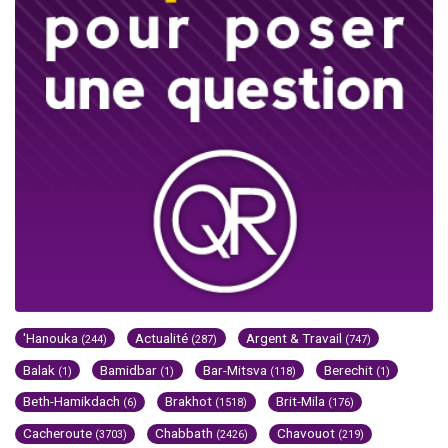
'Hanouka
Actualité
Argent & Travail
(244)
(287)
(747)
Balak
Bamidbar
Bar-Mitsva
Berechit
(1)
(1)
(118)
(1)
Beth-Hamikdach
Brakhot
Brit-Mila
(6)
(1518)
(176)
Cacheroute
Chabbath
Chavouot
(3703)
(2426)
(219)