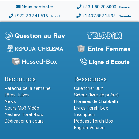
Nous contacter
+33.1.80.20.5000
France
+972.2.37.41.515
+1.437.887.14.93
Israël
Canada
Raccourcis
Ressources
Paracha de la semaine
Calendrier Juif
Fêtes Juives
Sidour (livre de prière)
News
Horaires de Chabbath
Cours Mp3-Vidéo
Livres Torah-Box
Yéchiva Torah-Box
Inscription
Dédicacer un cours
Podcast Torah-Box
English Version