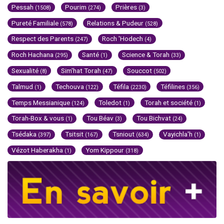
Pessah
Pourim
Prières
(1508)
(274)
(3)
Pureté Familiale
Relations & Pudeur
(578)
(528)
Respect des Parents
Roch 'Hodech
(247)
(4)
Roch Hachana
Santé
Science & Torah
(295)
(1)
(33)
Sexualité
Sim'hat Torah
Souccot
(8)
(47)
(502)
Talmud
Techouva
Téfila
Téfilines
(1)
(122)
(2230)
(356)
Temps Messianique
Toledot
Torah et société
(124)
(1)
(1)
Torah-Box & vous
Tou Béav
Tou Bichvat
(1)
(3)
(24)
Tsédaka
Tsitsit
Tsniout
Vayichla'h
(397)
(167)
(634)
(1)
Vézot Haberakha
Yom Kippour
(1)
(318)