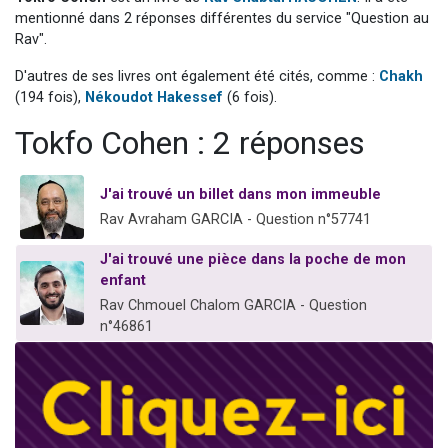
6 personnes viennent de faire un don pour 5 enfants déjà orphelins risquent de perdre leur maman
mentionné dans 2 réponses différentes du service "Question au
Rav".
2 personnes viennent de faire un don pour Reloger Rivka, 6 enfants, victime de violences...
D'autres de ses livres ont également été cités, comme :
Chakh
10 personnes viennent de demander une bénédiction
(194 fois),
Nékoudot Hakessef
(6 fois).
Il reste 49 places pour étudier en groupe sur Zoom
Tokfo Cohen : 2 réponses
3 personnes viennent de faire un don pour Diane, 80 ans, dans un appartement insalubre
J'ai trouvé un billet dans mon immeuble
Rav Avraham GARCIA - Question n°57741
J'ai trouvé une pièce dans la poche de mon
enfant
Rav Chmouel Chalom GARCIA - Question
n°46861