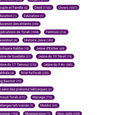
ouple et Famille
Deuil
Divers
(5)
(1102)
(5037)
ducation
Education
(1)
(1)
ducation des enfants
(244)
xplications de Torah
Femmes
(1058)
(316)
assidout
Histoire Juive
(4)
(189)
ochaana Rabba
Jeûne d'Esther
(18)
(69)
eûne de Guedalia
Jeûne du 10 Tévet
(51)
(74)
eûne du 17 Tamouz
Jeûne du 9 Av
(270)
(582)
abbala
Kriat haTorah
(4)
(220)
ag Baomer
(29)
e sens des prénoms hébraïques
(2)
imoud Torah
Mariage
(371)
(772)
élanges lait/viande
Middot
(1)
(69)
oussar
Musique juive
Non-Juifs
(154)
(1)
(249)