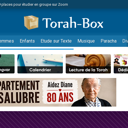
49 places pour étudier en groupe sur Zoom
nes viennent de faire un don pour Diane, 80 ans, dans un appartement insalu
viennent de nous rejoindre sur WhatsApp
viennent de nous rejoindre sur WhatsApp
es viennent de faire un don pour Reloger Rivka, 6 enfants, victime de violences
emmes
Enfants
Etude sur Texte
Musique
Paracha
Di
es viennent de faire un don pour 1 Journée de Vacances Pour les Enfants
 viennent de demander une bénédiction
viennent de nous rejoindre sur WhatsApp
49 places pour étudier en groupe sur Zoom
 donner son Maasser
viennent de nous rejoindre sur WhatsApp
viennent de nous rejoindre sur WhatsApp
de donner son Maasser
es viennent de faire un don pour 5 jours de vacances aux Orphelins
viennent de nous rejoindre sur WhatsApp