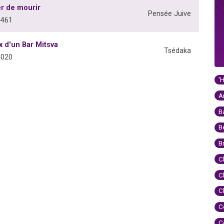
er de mourir
Pensée Juive
4461
x d'un Bar Mitsva
Tsédaka
4020
'
A
B
B
B
C
C
C
C
C