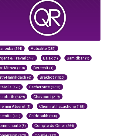
Hanouka
Actualité
(244)
(287)
rgent & Travail
Balak
Bamidbar
(747)
(1)
(1)
ar-Mitsva
Berechit
(118)
(1)
eth-Hamikdach
Brakhot
(6)
(1520)
rit-Mila
Cacheroute
(176)
(3703)
habbath
Chavouot
(2429)
(219)
hémini Atseret
Chemirat haLachone
(5)
(188)
hemita
Chiddoukh
(135)
(200)
ommunauté
Compte du Omer
(3)
(264)
onversion
Couple
(303)
(297)