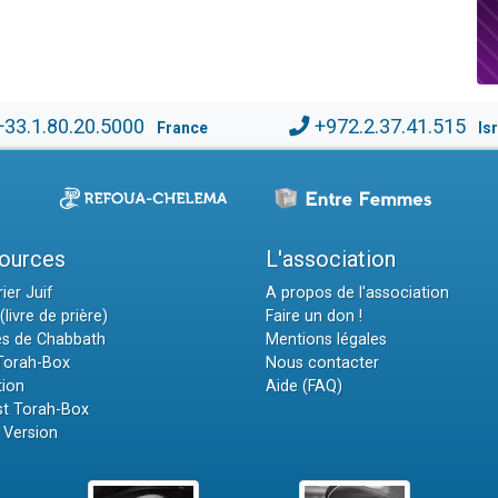
+33.1.80.20.5000
+972.2.37.41.515
France
Is
ources
L'association
ier Juif
A propos de l'association
(livre de prière)
Faire un don !
es de Chabbath
Mentions légales
 Torah-Box
Nous contacter
tion
Aide (FAQ)
t Torah-Box
 Version