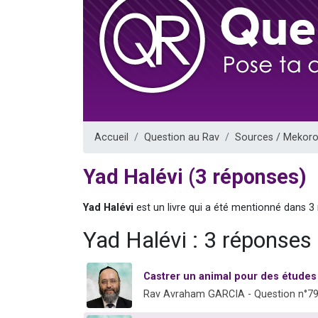
13 personnes
30 perso
Il reste 
12 nouve
29 personnes
Accueil
Question au Rav
Sources / Mekoro
Yad Halévi (3 réponses)
Yad Halévi
est un livre qui a été mentionné dans 3
Yad Halévi : 3 réponses
Castrer un animal pour des études 
Rav Avraham GARCIA - Question n°7