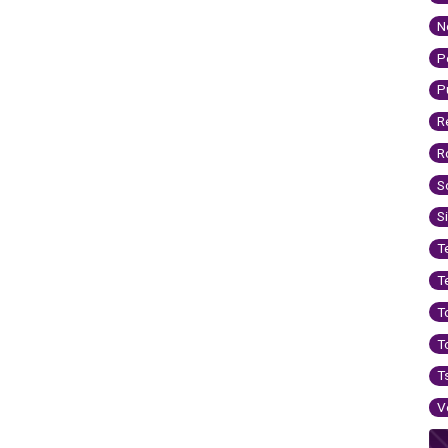
N
P
P
R
R
S
S
T
T
T
T
T
V