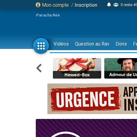
Mon compte
/
Inscription
Il reste 
16 person
Paracha Réé
2 personnes 
6 personnes 
4 personn
Vidéos
Question au Rav
Dons
F
2 personn
17 personnes
4 personnes 
Il reste 
Eva vient de
4 personnes 
3 personnes 
Odaya vient 
3 personn
2 personnes 