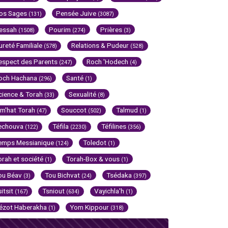
os Sages
Pensée Juive
(131)
(3087)
essah
Pourim
Prières
(1508)
(274)
(3)
ureté Familiale
Relations & Pudeur
(578)
(528)
espect des Parents
Roch 'Hodech
(247)
(4)
och Hachana
Santé
(296)
(1)
cience & Torah
Sexualité
(33)
(8)
im'hat Torah
Souccot
Talmud
(47)
(502)
(1)
echouva
Téfila
Téfilines
(122)
(2230)
(356)
emps Messianique
Toledot
(124)
(1)
orah et société
Torah-Box & vous
(1)
(1)
ou Béav
Tou Bichvat
Tsédaka
(3)
(24)
(397)
sitsit
Tsniout
Vayichla'h
(167)
(634)
(1)
ézot Haberakha
Yom Kippour
(1)
(318)