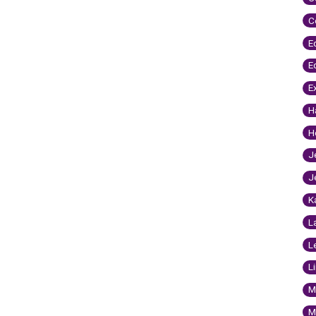
C
E
E
E
H
H
J
J
K
L
L
L
M
M