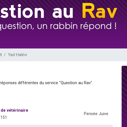
 viennent de demander une bénédiction
nnes viennent de faire un don pour Sauvez la jambe de Yohan
49 places pour étudier en groupe sur Zoom
lles musiques dans Torah-Box Music
 viennent de demander une bénédiction
t
Yad Halévi
 réponses différentes du service "Question au Rav".
de vétérinaire
Pensée Juive
9151