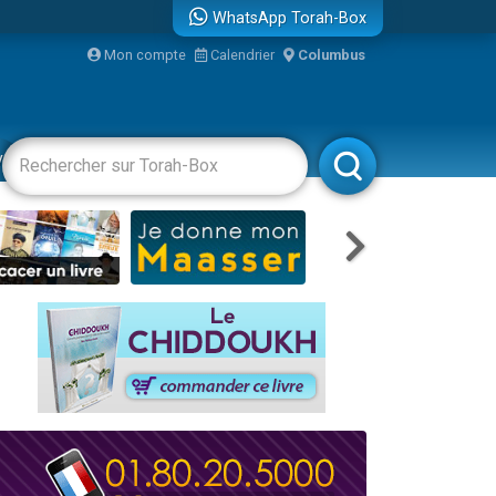
WhatsApp Torah-Box
bre
Mon compte
Calendrier
Columbus
...
vertissements
Livres
Rabbanim