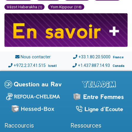
Vézot Haberakha
Yom Kippour
(1)
(318)
Nous contacter
+33.1.80.20.5000
France
+972.2.37.41.515
+1.437.887.14.93
Israël
Canada
Raccourcis
Ressources