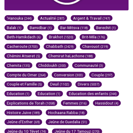
'Hanouka
Actualité
Argent & Travail
(244)
(287)
(747)
Balak
Bamidbar
Bar-Mitsva
Berechit
(1)
(1)
(118)
(1)
Beth-Hamikdach
Brakhot
Brit-Mila
(6)
(1520)
(176)
Cacheroute
Chabbath
Chavouot
(3703)
(2429)
(219)
Chémini Atseret
Chemirat haLachone
(5)
(188)
Chemita
Chiddoukh
Communauté
(135)
(200)
(3)
Compte du Omer
Conversion
Couple
(264)
(303)
(297)
Couple et Famille
Deuil
Divers
(5)
(1102)
(5037)
Education
Education
Education des enfants
(1)
(1)
(244)
Explications de Torah
Femmes
Hassidout
(1058)
(316)
(4)
Histoire Juive
Hochaana Rabba
(189)
(18)
Jeûne d'Esther
Jeûne de Guedalia
(69)
(51)
Jeûne du 10 Tévet
Jeûne du 17 Tamouz
(74)
(270)