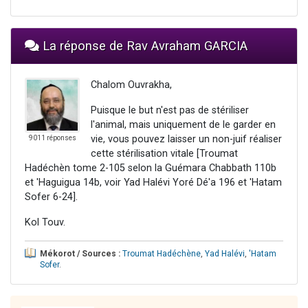
La réponse de Rav Avraham GARCIA
Chalom Ouvrakha,
Puisque le but n'est pas de stériliser
l'animal, mais uniquement de le garder en
vie, vous pouvez laisser un non-juif réaliser
9011 réponses
cette stérilisation vitale [Troumat
Hadéchèn tome 2-105 selon la Guémara Chabbath 110b
et 'Haguigua 14b, voir Yad Halévi Yoré Dé'a 196 et 'Hatam
Sofer 6-24].
Kol Touv.
Mékorot / Sources :
Troumat Hadéchène
,
Yad Halévi
,
'Hatam
Sofer
.