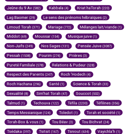
Jeûne du 9 Av
Kabbala
Kriat haTorah
(582)
(4)
(220)
Lag Baomer
Le sens des prénoms hébraïques
(29)
(2)
Limoud Torah
Mariage
Mélanges lait/viande
(371)
(772)
(1)
Middot
Moussar
Musique juive
(69)
(154)
(1)
Non-Juifs
Nos Sages
Pensée Juive
(249)
(131)
(3087)
Pessah
Pourim
Prières
(1508)
(274)
(3)
Pureté Familiale
Relations & Pudeur
(578)
(528)
Respect des Parents
Roch 'Hodech
(247)
(4)
Roch Hachana
Santé
Science & Torah
(296)
(1)
(33)
Sexualité
Sim'hat Torah
Souccot
(8)
(47)
(502)
Talmud
Techouva
Téfila
Téfilines
(1)
(122)
(2230)
(356)
Temps Messianique
Toledot
Torah et société
(124)
(1)
(1)
Torah-Box & vous
Tou Béav
Tou Bichvat
(1)
(3)
(24)
Tsédaka
Tsitsit
Tsniout
Vayichla'h
(397)
(167)
(634)
(1)