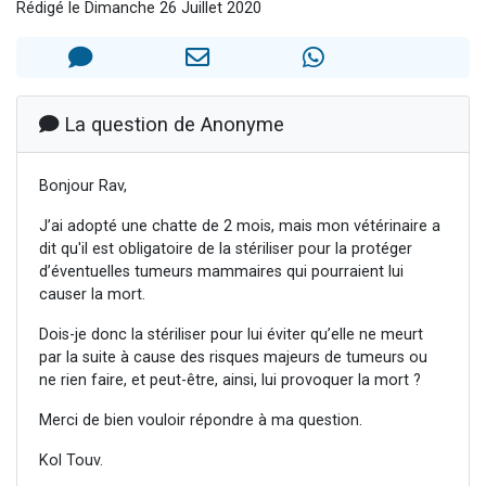
Rédigé le Dimanche 26 Juillet 2020
Il reste 49 places pour étudier en groupe sur Zoom
Eva vient de donner son Maasser
4 personnes viennent de nous rejoindre sur WhatsApp
3 personnes viennent de nous rejoindre sur WhatsApp
La question de Anonyme
3 personnes viennent de faire un don pour Événements Torah-Box
Bonjour Rav,
J’ai adopté une chatte de 2 mois, mais mon vétérinaire a
dit qu'il est obligatoire de la stériliser pour la protéger
d’éventuelles tumeurs mammaires qui pourraient lui
causer la mort.
Dois-je donc la stériliser pour lui éviter qu’elle ne meurt
par la suite à cause des risques majeurs de tumeurs ou
ne rien faire, et peut-être, ainsi, lui provoquer la mort ?
Merci de bien vouloir répondre à ma question.
Kol Touv.